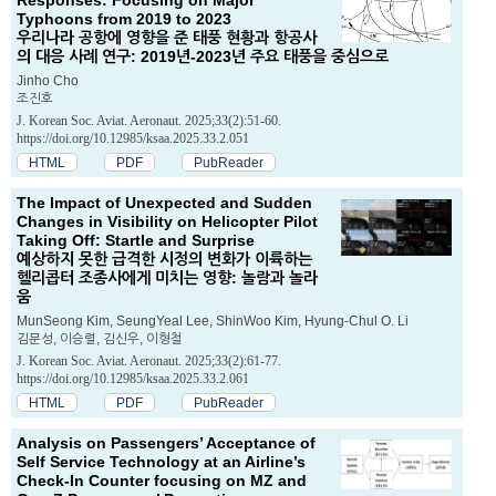
Responses: Focusing on Major
Typhoons from 2019 to 2023
우리나라 공항에 영향을 준 태풍 현황과 항공사
의 대응 사례 연구: 2019년-2023년 주요 태풍을 중심으로
Jinho Cho
조진호
J. Korean Soc. Aviat. Aeronaut. 2025;33(2):51-60.
https://doi.org/10.12985/ksaa.2025.33.2.051
HTML
PDF
PubReader
The Impact of Unexpected and Sudden
Changes in Visibility on Helicopter Pilot
Taking Off: Startle and Surprise
예상하지 못한 급격한 시정의 변화가 이륙하는
헬리콥터 조종사에게 미치는 영향: 놀람과 놀라
움
MunSeong Kim, SeungYeal Lee, ShinWoo Kim, Hyung-Chul O. Li
김문성, 이승렬, 김신우, 이형철
J. Korean Soc. Aviat. Aeronaut. 2025;33(2):61-77.
https://doi.org/10.12985/ksaa.2025.33.2.061
HTML
PDF
PubReader
Analysis on Passengers’ Acceptance of
Self Service Technology at an Airline’s
Check-In Counter focusing on MZ and