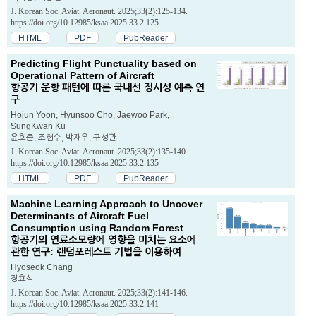
J. Korean Soc. Aviat. Aeronaut. 2025;33(2):125-134.
https://doi.org/10.12985/ksaa.2025.33.2.125
HTML
PDF
PubReader
Predicting Flight Punctuality based on
Operational Pattern of Aircraft
항공기 운항 패턴에 따른 국내선 정시성 예측 연
구
Hojun Yoon, Hyunsoo Cho, Jaewoo Park,
SungKwan Ku
윤호준, 조현수, 박재우, 구성관
J. Korean Soc. Aviat. Aeronaut. 2025;33(2):135-140.
https://doi.org/10.12985/ksaa.2025.33.2.135
HTML
PDF
PubReader
Machine Learning Approach to Uncover
Determinants of Aircraft Fuel
Consumption using Random Forest
항공기의 연료소모량에 영향을 미치는 요소에
관한 연구: 랜덤포레스트 기법을 이용하여
Hyoseok Chang
장효석
J. Korean Soc. Aviat. Aeronaut. 2025;33(2):141-146.
https://doi.org/10.12985/ksaa.2025.33.2.141