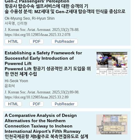
Gen-Z Passengers’ Perception
항공사 탑승수속 셀프서비스에 대한 승객의 기
술 수용성 분석: MZ세대 및 Gen-Z세대 탑승객의 인식을 중심으로
Ok-Myung Seo, Ri-Hyun Shin
서옥명, 신리현
J. Korean Soc. Aviat. Aeronaut. 2025;33(2):78-88.
https://doi.org/10.12985/ksaa.2025.33.2.078
HTML
PDF
PubReader
Establishing a Safety Framework for
Successful Early Introduction of
Powered Lift
Powered Lift 항공기 성공적인 조기 도입을 위
한 안전 체계 수립
Hi-Seok Yoon
윤희석
J. Korean Soc. Aviat. Aeronaut. 2025;33(2):89-98.
https://doi.org/10.12985/ksaa.2025.33.2.89
HTML
PDF
PubReader
A Comparative Analysis of Design
Alternatives for the Northern
Connection Taxiway to Incheon
International Airport’s Fifth Runway
인천국제공항 제5활주로 북측연결유도로 설계