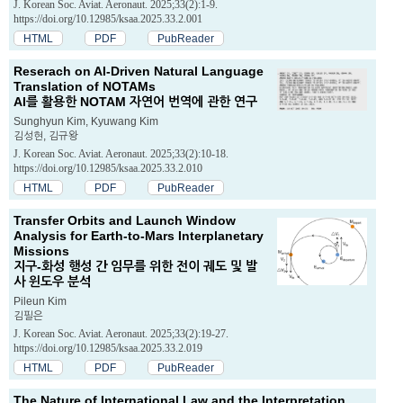
J. Korean Soc. Aviat. Aeronaut. 2025;33(2):1-9.
https://doi.org/10.12985/ksaa.2025.33.2.001
HTML
PDF
PubReader
Reserach on AI-Driven Natural Language
Translation of NOTAMs
AI를 활용한 NOTAM 자연어 번역에 관한 연구
Sunghyun Kim, Kyuwang Kim
김성현, 김규왕
J. Korean Soc. Aviat. Aeronaut. 2025;33(2):10-18.
https://doi.org/10.12985/ksaa.2025.33.2.010
HTML
PDF
PubReader
Transfer Orbits and Launch Window
Analysis for Earth-to-Mars Interplanetary
Missions
지구-화성 행성 간 임무를 위한 전이 궤도 및 발
사 윈도우 분석
Pileun Kim
김필은
J. Korean Soc. Aviat. Aeronaut. 2025;33(2):19-27.
https://doi.org/10.12985/ksaa.2025.33.2.019
HTML
PDF
PubReader
The Nature of International Law and the Interpretation