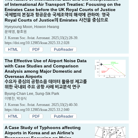
of International Air Transport Treaties: Focusing on the
Emirates Case before the UK Royal Courts of Justice
국제법의 본질과 항공운송 국제조약의 해석에 관하여: 영국
Royal Courts of Justice의 Emirates 사건을 중심으로
Hyeyoung Moon, Howon Hwang
문혜영, 황호원
J. Korean Soc. Aviat. Aeronaut. 2025;33(2):28-39.
https://doi.org/10.12985/ksaa.2025.33.2.028
HTML
PDF
PubReader
The Effective Use of Airport Noise Data
with Case Studies and Comparison
Analysis among Major Domestic and
Overseas Airports
수요자 중심의 공항소음 데이터 활용성 제고를
위한 국내외 주요 공항 사례 비교분석 연구
Byung-Chan Lee, Sung-Sik Park
이병찬, 박성식
J. Korean Soc. Aviat. Aeronaut. 2025;33(2):40-50.
https://doi.org/10.12985/ksaa.2025.33.2.040
HTML
PDF
PubReader
A Case Study of Typhoons affecting
Airports in Korea and an Airline’s