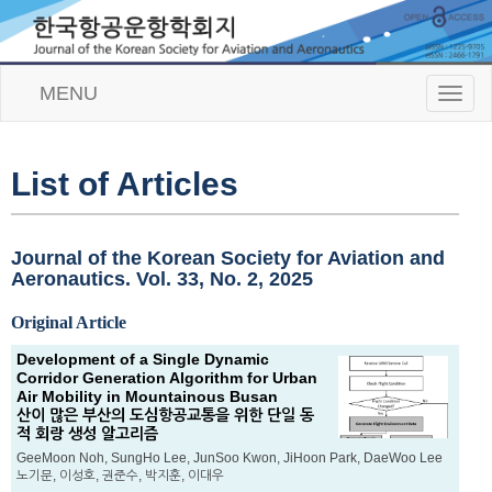
MENU
T
o
g
g
l
List of Articles
e
n
a
v
Journal of the Korean Society for Aviation and
i
Aeronautics. Vol. 33, No. 2, 2025
g
a
Original Article
t
i
Development of a Single Dynamic
o
Corridor Generation Algorithm for Urban
n
Air Mobility in Mountainous Busan
산이 많은 부산의 도심항공교통을 위한 단일 동
적 회랑 생성 알고리즘
GeeMoon Noh, SungHo Lee, JunSoo Kwon, JiHoon Park, DaeWoo Lee
노기문, 이성호, 권준수, 박지훈, 이대우