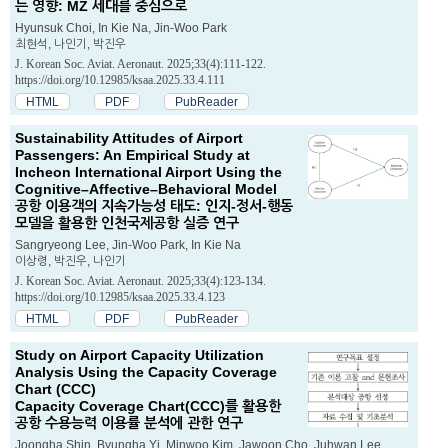
는 영향: MZ 세대를 중심으로
Hyunsuk Choi, In Kie Na, Jin-Woo Park
최현석, 나인기, 박진우
J. Korean Soc. Aviat. Aeronaut. 2025;33(4):111-122.
https://doi.org/10.12985/ksaa.2025.33.4.111
HTML
PDF
PubReader
Sustainability Attitudes of Airport
Passengers: An Empirical Study at
Incheon International Airport Using the
Cognitive–Affective–Behavioral Model
공항 이용객의 지속가능성 태도: 인지-정서-행동
모델을 활용한 인천국제공항 실증 연구
Sangryeong Lee, Jin-Woo Park, In Kie Na
이상령, 박진우, 나인기
J. Korean Soc. Aviat. Aeronaut. 2025;33(4):123-134.
https://doi.org/10.12985/ksaa.2025.33.4.123
HTML
PDF
PubReader
Study on Airport Capacity Utilization
Analysis Using the Capacity Coverage
Chart (CCC)
Capacity Coverage Chart(CCC)를 활용한
공항 수용능력 이용률 분석에 관한 연구
Joongha Shin, Byungha Yi, Minwoo Kim, Jawoon Cho, Juhwan Lee