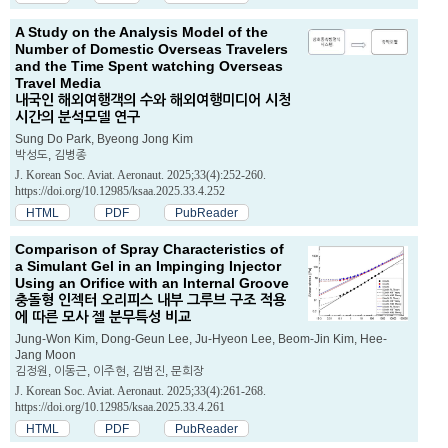
A Study on the Analysis Model of the
Number of Domestic Overseas Travelers
and the Time Spent watching Overseas
Travel Media
내국인 해외여행객의 수와 해외여행미디어 시청
시간의 분석모델 연구
Sung Do Park, Byeong Jong Kim
박성도, 김병종
J. Korean Soc. Aviat. Aeronaut. 2025;33(4):252-260.
https://doi.org/10.12985/ksaa.2025.33.4.252
HTML
PDF
PubReader
Comparison of Spray Characteristics of
a Simulant Gel in an Impinging Injector
Using an Orifice with an Internal Groove
충돌형 인젝터 오리피스 내부 그루브 구조 적용
에 따른 모사 젤 분무특성 비교
Jung-Won Kim, Dong-Geun Lee, Ju-Hyeon Lee, Beom-Jin Kim, Hee-
Jang Moon
김정원, 이동근, 이주현, 김범진, 문희장
J. Korean Soc. Aviat. Aeronaut. 2025;33(4):261-268.
https://doi.org/10.12985/ksaa.2025.33.4.261
HTML
PDF
PubReader