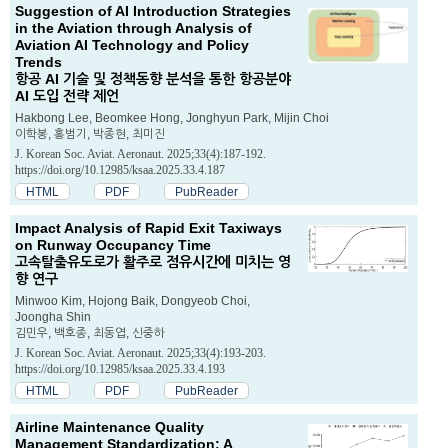
Suggestion of AI Introduction Strategies
in the Aviation through Analysis of
Aviation AI Technology and Policy
Trends
항공 AI 기술 및 정책동향 분석을 통한 항공분야
AI 도입 전략 제언
Hakbong Lee, Beomkee Hong, Jonghyun Park, Mijin Choi
이학봉, 홍범기, 박종현, 최미진
J. Korean Soc. Aviat. Aeronaut. 2025;33(4):187-192.
https://doi.org/10.12985/ksaa.2025.33.4.187
HTML
PDF
PubReader
Impact Analysis of Rapid Exit Taxiways
on Runway Occupancy Time
고속탈출유도로가 활주로 점유시간에 미치는 영
향 연구
Minwoo Kim, Hojong Baik, Dongyeob Choi,
Joongha Shin
김민우, 백호종, 최동엽, 신중하
J. Korean Soc. Aviat. Aeronaut. 2025;33(4):193-203.
https://doi.org/10.12985/ksaa.2025.33.4.193
HTML
PDF
PubReader
Airline Maintenance Quality
Management Standardization: A