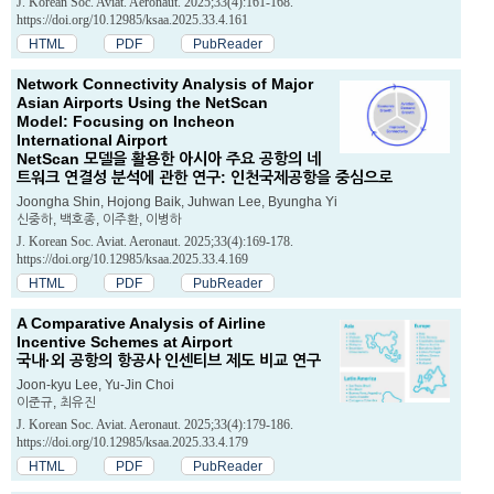
J. Korean Soc. Aviat. Aeronaut. 2025;33(4):161-168.
https://doi.org/10.12985/ksaa.2025.33.4.161
HTML
PDF
PubReader
Network Connectivity Analysis of Major
Asian Airports Using the NetScan
Model: Focusing on Incheon
International Airport
NetScan 모델을 활용한 아시아 주요 공항의 네
트워크 연결성 분석에 관한 연구: 인천국제공항을 중심으로
Joongha Shin, Hojong Baik, Juhwan Lee, Byungha Yi
신중하, 백호종, 이주환, 이병하
J. Korean Soc. Aviat. Aeronaut. 2025;33(4):169-178.
https://doi.org/10.12985/ksaa.2025.33.4.169
HTML
PDF
PubReader
A Comparative Analysis of Airline
Incentive Schemes at Airport
국내·외 공항의 항공사 인센티브 제도 비교 연구
Joon-kyu Lee, Yu-Jin Choi
이준규, 최유진
J. Korean Soc. Aviat. Aeronaut. 2025;33(4):179-186.
https://doi.org/10.12985/ksaa.2025.33.4.179
HTML
PDF
PubReader