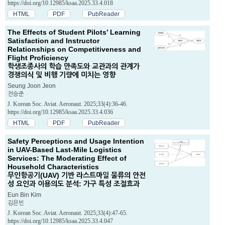
https://doi.org/10.12985/ksaa.2025.33.4.018
HTML
PDF
PubReader
The Effects of Student Pilots’ Learning
Satisfaction and Instructor
Relationships on Competitiveness and
Flight Proficiency
학생조종사의 학습 만족도와 교관과의 관계가
경쟁의식 및 비행 기량에 미치는 영향
Seung Joon Jeon
전승준
J. Korean Soc. Aviat. Aeronaut. 2025;33(4):36-46.
https://doi.org/10.12985/ksaa.2025.33.4.036
HTML
PDF
PubReader
Safety Perceptions and Usage Intention
in UAV-Based Last-Mile Logistics
Services: The Moderating Effect of
Household Characteristics
무인항공기(UAV) 기반 라스트마일 물류의 안전
성 요인과 이용의도 분석: 가구 특성 조절효과
Eun Bin Kim
김은빈
J. Korean Soc. Aviat. Aeronaut. 2025;33(4):47-65.
https://doi.org/10.12985/ksaa.2025.33.4.047