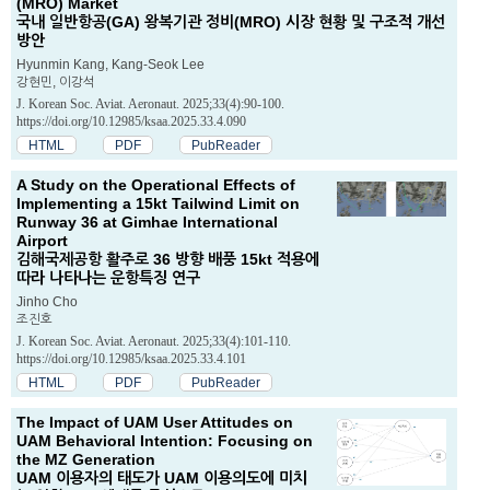
(MRO) Market
국내 일반항공(GA) 왕복기관 정비(MRO) 시장 현황 및 구조적 개선
방안
Hyunmin Kang, Kang-Seok Lee
강현민, 이강석
J. Korean Soc. Aviat. Aeronaut. 2025;33(4):90-100.
https://doi.org/10.12985/ksaa.2025.33.4.090
HTML
PDF
PubReader
A Study on the Operational Effects of
Implementing a 15kt Tailwind Limit on
Runway 36 at Gimhae International
Airport
김해국제공항 활주로 36 방향 배풍 15kt 적용에
따라 나타나는 운항특징 연구
Jinho Cho
조진호
J. Korean Soc. Aviat. Aeronaut. 2025;33(4):101-110.
https://doi.org/10.12985/ksaa.2025.33.4.101
HTML
PDF
PubReader
The Impact of UAM User Attitudes on
UAM Behavioral Intention: Focusing on
the MZ Generation
UAM 이용자의 태도가 UAM 이용의도에 미치