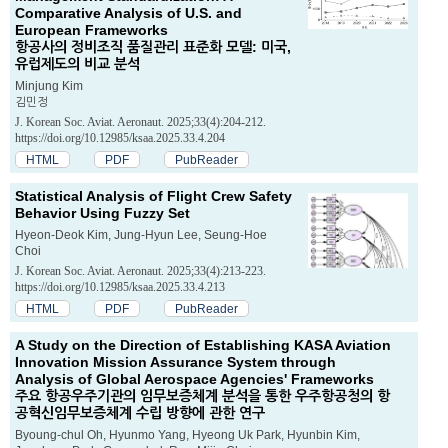
Comparative Analysis of U.S. and
European Frameworks
항공사의 정비조직 품질관리 표준화 모델: 미국,
유럽제도의 비교 분석
Minjung Kim
김민정
J. Korean Soc. Aviat. Aeronaut. 2025;33(4):204-212.
https://doi.org/10.12985/ksaa.2025.33.4.204
HTML
PDF
PubReader
Statistical Analysis of Flight Crew Safety
Behavior Using Fuzzy Set
Hyeon-Deok Kim, Jung-Hyun Lee, Seung-Hoe
Choi
J. Korean Soc. Aviat. Aeronaut. 2025;33(4):213-223.
https://doi.org/10.12985/ksaa.2025.33.4.213
HTML
PDF
PubReader
A Study on the Direction of Establishing KASA Aviation
Innovation Mission Assurance System through
Analysis of Global Aerospace Agencies' Frameworks
주요 항공우주기관의 임무보증체계 분석을 통한 우주항공청의 항
공혁신임무보증체계 수립 방향에 관한 연구
Byoung-chul Oh, Hyunmo Yang, Hyeong Uk Park, Hyunbin Kim,