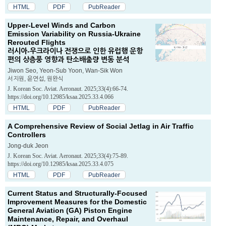
HTML
PDF
PubReader
Upper-Level Winds and Carbon
Emission Variability on Russia-Ukraine
Rerouted Flights
러시아-우크라이나 전쟁으로 인한 유럽행 운항
편의 상층풍 영향과 탄소배출량 변동 분석
Jiwon Seo, Yeon-Sub Yoon, Wan-Sik Won
서지원, 윤연섭, 원완식
J. Korean Soc. Aviat. Aeronaut. 2025;33(4):66-74.
https://doi.org/10.12985/ksaa.2025.33.4.066
HTML
PDF
PubReader
A Comprehensive Review of Social Jetlag in Air Traffic
Controllers
Jong-duk Jeon
J. Korean Soc. Aviat. Aeronaut. 2025;33(4):75-89.
https://doi.org/10.12985/ksaa.2025.33.4.075
HTML
PDF
PubReader
Current Status and Structurally-Focused
Improvement Measures for the Domestic
General Aviation (GA) Piston Engine
Maintenance, Repair, and Overhaul