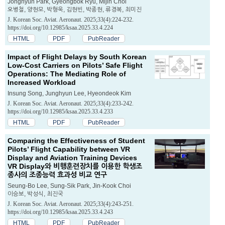
Jonghyun Park, Gyeongbok Ryu, Mijin Choi
오병철, 양현모, 박형욱, 김현빈, 박종현, 류경복, 최미진
J. Korean Soc. Aviat. Aeronaut. 2025;33(4):224-232.
https://doi.org/10.12985/ksaa.2025.33.4.224
HTML
PDF
PubReader
Impact of Flight Delays by South Korean
Low-Cost Carriers on Pilots’ Safe Flight
Operations: The Mediating Role of
Increased Workload
Insung Song, Junghyun Lee, Hyeondeok Kim
J. Korean Soc. Aviat. Aeronaut. 2025;33(4):233-242.
https://doi.org/10.12985/ksaa.2025.33.4.233
HTML
PDF
PubReader
Comparing the Effectiveness of Student
Pilots’ Flight Capability between VR
Display and Aviation Training Devices
VR Display와 비행훈련장치를 이용한 학생조
종사의 조종능력 효과성 비교 연구
Seung-Bo Lee, Sung-Sik Park, Jin-Kook Choi
이승보, 박성식, 최진국
J. Korean Soc. Aviat. Aeronaut. 2025;33(4):243-251.
https://doi.org/10.12985/ksaa.2025.33.4.243
HTML
PDF
PubReader