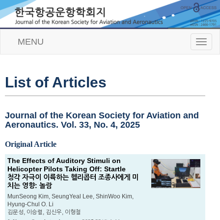
MENU
T
o
g
g
l
List of Articles
e
n
a
v
Journal of the Korean Society for Aviation and
i
Aeronautics. Vol. 33, No. 4, 2025
g
a
Original Article
t
i
The Effects of Auditory Stimuli on
o
Helicopter Pilots Taking Off: Startle
n
청각 자극이 이륙하는 헬리콥터 조종사에게 미
치는 영향: 놀람
MunSeong Kim, SeungYeal Lee, ShinWoo Kim,
Hyung-Chul O. Li
김문성, 이승렬, 김신우, 이형철