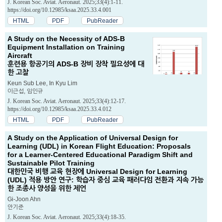
J. Korean Soc. Aviat. Aeronaut. 2025;33(4):1-11.
https://doi.org/10.12985/ksaa.2025.33.4.001
HTML
PDF
PubReader
A Study on the Necessity of ADS-B
Equipment Installation on Training
Aircraft
훈련용 항공기의 ADS-B 장비 장착 필요성에 대
한 고찰
Keun Sub Lee, In Kyu Lim
이근섭, 임인규
J. Korean Soc. Aviat. Aeronaut. 2025;33(4):12-17.
https://doi.org/10.12985/ksaa.2025.33.4.012
HTML
PDF
PubReader
A Study on the Application of Universal Design for
Learning (UDL) in Korean Flight Education: Proposals
for a Learner-Centered Educational Paradigm Shift and
Sustainable Pilot Training
대한민국 비행 교육 현장에 Universal Design for Learning
(UDL) 적용 방안 연구: 학습자 중심 교육 패러다임 전환과 지속 가능
한 조종사 양성을 위한 제언
Gi-Joon Ahn
안기준
J. Korean Soc. Aviat. Aeronaut. 2025;33(4):18-35.