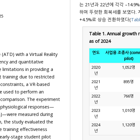
는 21년과 22년에 각각 –14.9%,
하며 뚜렷한 회복세를 보였다. 자가
25
+4.5%로 상승 전환하였다(
Tabl
Table 1.
Annual growth ra
as of 2024
연도
사업용 조종사 (comme
) with a Virtual Reality
pilot)
uantitative
2020
1,052명
 a
년
2021
895명
년
2022
766명
년
2023
1,010명
)—were measured during
2
년
2024
1,120명
년