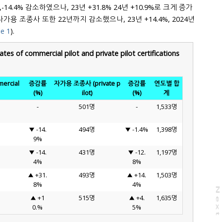
-14.4% 감소하였으나, 23년 +31.8% 24년 +10.9%로 크게 증가
용 조종사 또한 22년까지 감소했으나, 23년 +14.4%, 2024년
e 1
).
tes of commercial pilot and private pilot certifications
rcial
증감률
자가용 조종사 (private p
증감률
연도별 합
(%)
ilot)
(%)
계
-
501명
-
1,533명
▼ -14.
494명
▼ -1.4%
1,398명
9%
▼ -14.
431명
▼ -12.
1,197명
4%
8%
▲ +31.
493명
▲ +14.
1,503명
8%
4%
N
e
x
t
a
g
▲ +1
515명
▲ +4.
1,635명
0.%
5%