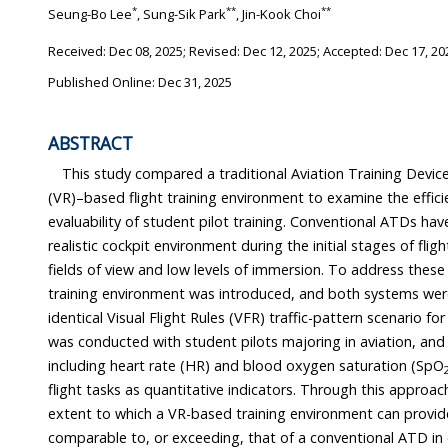
*
**
**
Seung-Bo Lee
, Sung-Sik Park
, Jin-Kook Choi
Received:
Dec 08, 2025
; Revised:
Dec 12, 2025
; Accepted:
Dec 17, 20
Published Online: Dec 31, 2025
ABSTRACT
This study compared a traditional Aviation Training Device (ATD
(VR)–based flight training environment to examine the efficiency and q
evaluability of student pilot training. Conventional ATDs have limitations in providing
realistic cockpit environment during the initial stages of flight training due to restricted
fields of view and low levels of immersion. To address these constraints, a VR-based
training environment was introduced, and both systems were used to perform an
identical Visual Flight Rules (VFR) traffic-pattern scenario for comparison. The experiment
was conducted with student pilots majoring in aviation, and physiological responses—
including heart rate (HR) and blood oxygen saturation (SpO
flight tasks as quantitative indicators. Through this approach, the study evaluated the
extent to which a VR-based training environment can provide training effectiveness
comparable to, or exceeding, that of a conventional ATD in early-stage student pilot