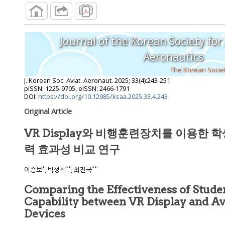
Journal of the Korean Society for
Aeronautics
The Korean Societ
J. Korean Soc. Aviat. Aeronaut.
2025
;
33
(
4
):
243
-
251
pISSN: 1225-9705, eISSN: 2466-1791
DOI:
https://doi.org/10.12985/ksaa.2025.33.4.243
Original Article
VR Display와 비행훈련장치를 이용한
력 효과성 비교 연구
*
**
**
이승보
, 박성식
, 최진국
Comparing the Effectiveness of Student
Capability between VR Display and Aviation Training
Devices