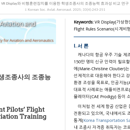
VR Display와 비행훈련장치를 이용한 학생조종사의 조종능력 효과성 비교 연구
J. Korean Soc. Aviat. Aeronaut.
2025
;
33
(
4
):
243
-
251
Keywords:
VR Display(가상현실
 Aviation and
Flight Rules Scenario(시
y for Aviation and Aeronautics
Ⅰ. 서 론
캐나다의 항공 우주 기술 제조
150만 명의 신규 인력이 필요할 것이라고 밝혔다. CAE 전
에(Marie-Christine Clou
선제적으로 대응해야 한다고 강조
 학생조종사의 조종능
환경 조성을 목표로, 인공지능(AI), 가상현실(AR) 등 첨단 기술 기반 교육 기술에 투자
대표적 사례로는 애플비젼프로(Apple Vis
뮬레이터(CAE Prodigy) 등이
이처럼 전 세계 항공 산업은
 Pilots’ Flight
전환되고 있으며, 국내에서도 조종 인력 양성 수
통계(
내 조종사 자격증 취득자는 코로나 19로 인한 감소세