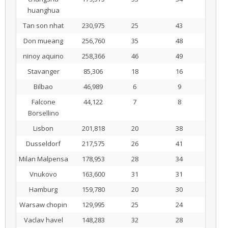
huanghua
Tan son nhat
230,975
25
43
Don mueang
256,760
35
48
ninoy aquino
258,366
46
49
Stavanger
85,306
18
16
Bilbao
46,989
6
9
Falcone
44,122
7
8
Borsellino
Lisbon
201,818
20
38
Dusseldorf
217,575
26
41
Milan Malpensa
178,953
28
34
Vnukovo
163,600
31
31
Hamburg
159,780
20
30
Warsaw chopin
129,995
25
24
Vaclav havel
148,283
32
28