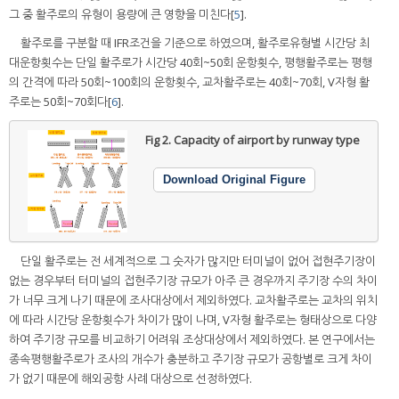
그 중 활주로의 유형이 용량에 큰 영향을 미친다[
5
].
활주로를 구분할 때 IFR조건을 기준으로 하였으며, 활주로유형별 시간당 최
대운항횟수는 단일 활주로가 시간당 40회~50회 운항횟수, 평행활주로는 평행
의 간격에 따라 50회~100회의 운항횟수, 교차활주로는 40회~70회, V자형 활
주로는 50회~70회다[
6
].
Fig 2.
Capacity of airport by runway type
Download Original Figure
단일 활주로는 전 세계적으로 그 숫자가 많지만 터미널이 없어 접현주기장이
없는 경우부터 터미널의 접현주기장 규모가 아주 큰 경우까지 주기장 수의 차이
가 너무 크게 나기 때문에 조사대상에서 제외하였다. 교차활주로는 교차의 위치
에 따라 시간당 운항횟수가 차이가 많이 나며, V자형 활주로는 형태상으로 다양
하여 주기장 규모를 비교하기 어려워 조상대상에서 제외하였다. 본 연구에서는
종속평행활주로가 조사의 개수가 충분하고 주기장 규모가 공항별로 크게 차이
가 없기 때문에 해외공항 사례 대상으로 선정하였다.