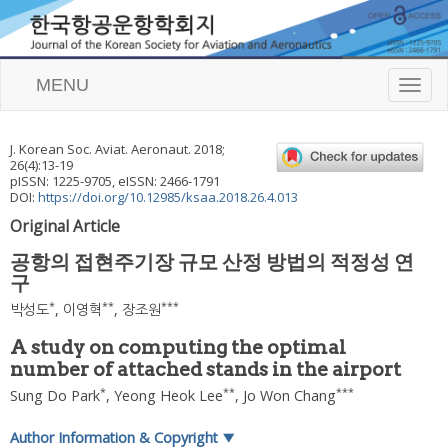
MENU
T
o
g
g
J. Korean Soc. Aviat. Aeronaut.
2018
;
l
26
(
4
):
13
-
19
e
pISSN: 1225-9705, eISSN: 2466-1791
n
DOI:
https://doi.org/10.12985/ksaa.2018.26.4.013
a
Original Article
v
i
공항의 접현주기장 규모 산정 방법의 적정성 연
g
구
a
t
*
**
***
박성도
,
이영혁
,
장조원
i
o
A study on computing the optimal
n
number of attached stands in the airport
*
**
***
Sung Do Park
,
Yeong Heok Lee
,
Jo Won Chang
Author Information & Copyright
▼