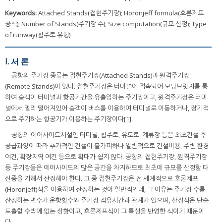
Keywords:
Attached Stands(접현주기장); Horonjeff formula(호론제프
공식); Number of Stands(주기장 수); Size computation(규모 산정); Type
of runway(활주로 유형)
I. 서 론
공항의 주기장 종류는 접현주기장(Attached Stands)과 원격주기장
(Remote Stands)이 있다. 접현주기장은 터미널에 접속되어 보딩브릿지를 통
하여 승객이 터미널과 항공기간을 유출입하는 주기장이고, 원격주기장은 터미
널에서 멀리 떨어져있어 승객이 버스를 이용하여 터미널로 이동하거나, 장기적
으로 주기하는 항공기가 이용하는 주기장이다[
1
].
공항의 에어사이드시설인 터미널, 활주로, 유도로, 계류장 등은 최초건설 후
공급과잉에 따라 추가적인 건설이 불가피하나 일반적으로 건설비용, 주변 환경
여건, 확장지역 여건 등으로 확대가 쉽지 않다. 공항의 접현주기장, 원격주기장
등 주기장들은 에어사이드의 많은 공간을 차지하므로 최초에 규모를 산정할 때
신중을 기해서 산정해야 한다. 그 중 접현주기장은 전 세계적으로 호론제프
(Horonjeff)식을 이용하여 산정하는 것이 일반적인데, 그 이유는 주기장 수를
산정하는 변수가 운항횟수와 주기장 점유시간과 관계가 있으며, 산정식은 단순
도출할 수밖에 없는 상황이고, 호론제프식이 그 특성을 반영한 식이기 때문이