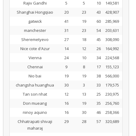
Rajiv Gandhi
5
5
10
149,581
Shanghai Hongqiao
20
23
43
428,907
gatwick
41
19
60
285,969
manchester
31
23
54
203,631
Sheremetyevo
27
18
45
308,090
Nice cote d′Azur
14
12
26
164,992
Vienna
24
10
34
224,568
Chennai
9
8
17
155,123
Nio bai
19
19
38
566,000
changsha huanghua
30
3
33
179,575
Tan son nhat
12
13
25
230,975
Don mueang
16
19
35
256,760
ninoy aquino
16
30
46
258,366
Chhatrapati shivaji
29
28
57
320,689
maharaj