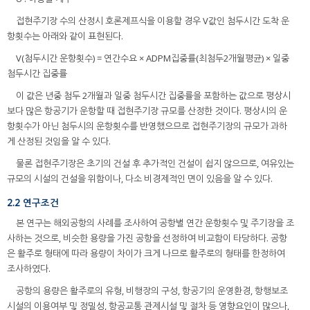
접현주기장 수의 산정시 호론제프식을 이용할 경우 V값인 첨두시간 도착 운
항횟수는 아래와 같이 표현된다.
V(첨두시간 운항횟수) = 연간수요 × ADPM집중률(최첨두2개월평균) × 일중
첨두시간 집중률
이 값은 년중 첨두 2개월과 일중 첨두시간 집중률을 포함하는 값으로 평상시
보다 많은 항공기가 운항할 때 접현주기장 규모를 산정한 것이다. 평상시의 운
항횟수가 아닌 첨두시의 운항횟수를 반영했으므로 접현주기장의 규모가 과하
게 산정된 것임을 알 수 있다.
물론 접현주기장은 초기의 건설 후 추가적인 건설이 쉽지 않으므로, 여유있는
규모의 시설의 건설을 위함이나, 다소 비경제적인 면이 있음을 알 수 있다.
2.2 연구조건
본 연구는 해외공항의 사례를 조사하여 공항별 연간 운항횟수 및 주기장을 조
사하는 것으로, 비슷한 용량을 가진 공항을 선정하여 비교함이 타당하다. 공항
은 활주로 형태에 따라 용량이 차이가 크게 나므로 활주로의 형태를 한정하여
조사하였다.
공항의 용량은 활주로의 유형, 비행장의 구성, 항공기의 운영환경, 항행보조
시설의 이용여부 및 정밀성, 항공교통 관제시설 및 절차 등 영향요인이 많으나,