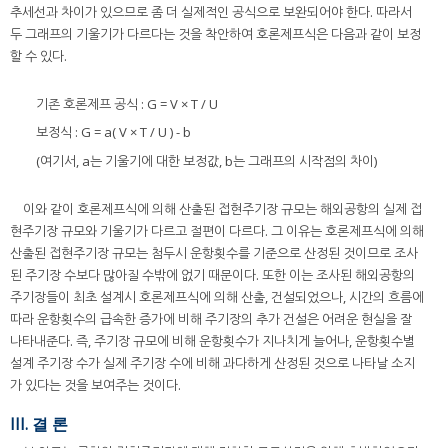
추세선과 차이가 있으므로 좀 더 실제적인 공식으로 보완되어야 한다. 따라서
두 그래프의 기울기가 다르다는 것을 착안하여 호론제프식은 다음과 같이 보정
할 수 있다.
기존 호론제프 공식 : G = V × T / U
보정식 : G = a( V × T / U ) - b
(여기서, a는 기울기에 대한 보정값, b는 그래프의 시작점의 차이)
이와 같이 호론제프식에 의해 산출된 접현주기장 규모는 해외공항의 실제 접
현주기장 규모와 기울기가 다르고 절편이 다르다. 그 이유는 호론제프식에 의해
산출된 접현주기장 규모는 첨두시 운항횟수를 기준으로 산정된 것이므로 조사
된 주기장 수보다 많아질 수밖에 없기 때문이다. 또한 이는 조사된 해외공항의
주기장들이 최초 설계시 호론제프식에 의해 산출, 건설되었으나, 시간의 흐름에
따라 운항횟수의 급속한 증가에 비해 주기장의 추가 건설은 어려운 현실을 잘
나타내준다. 즉, 주기장 규모에 비해 운항횟수가 지나치게 늘어나, 운항횟수별
설계 주기장 수가 실제 주기장 수에 비해 과다하게 산정된 것으로 나타날 소지
가 있다는 것을 보여주는 것이다.
III. 결 론