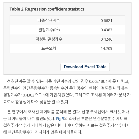
Table 2.
Regression coefficient statistics
다중상관계수
0.6621
2
결정계수(R
)
0.4383
저정된 결정계수
0.4246
표준오차
14.705
Download Excel Table
선형관계를 알 수 있는 다중 상관계수의 값의 경우 0.6621로 1에 못 미치고,
독립변수인 연간운항횟수가 종속변수인 주기장수의 변화의 정도를 나타내는
결정계수가 0.4383으로 1에 가깝지 않았다. 그러므로 조사된 데이터가 분석 자
료로서 활용성이 다소 낮음을 알 수 있다.
본 연구에서 조사된 데이터를 분석해 본 결과, 선형 추세선에서 크게 벗어나
는 데이터들이 다수 발견되었다.
Fig 5
의 좌상단 부분은 연간운항횟수에 비해
접현주기장 수가 지나치게 많은 데이터이며 우하단 자료는 접현주기장 수에 비
해 연간운항횟수가 지나치게 많은 데이터들이다.