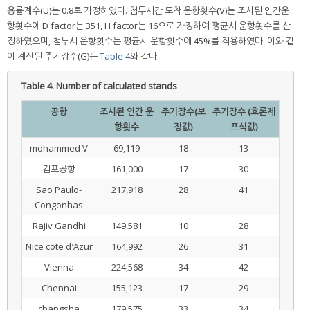
용률계수(U)는 0.8로 가정하였다. 첨두시간 도착 운항횟수(V)는 조사된 연간운
항횟수에 D factor는 351, H factor는 16으로 가정하여 평균시 운항횟수를 산
정하였으며, 첨두시 운항횟수는 평균시 운항횟수에 45%를 적용하였다. 이와 같
이 계산된 주기장수(G)는
Table 4
와 같다.
Table 4.
Number of calculated stands
공항
조사된 연간 운
주기장수(보
주기장수 (호론제
항횟수
정값)
프식값)
mohammed V
69,119
18
13
김포공항
161,000
17
30
Sao Paulo-
217,918
28
41
Congonhas
Rajiv Gandhi
149,581
10
28
Nice cote d′Azur
164,992
26
31
Vienna
224,568
34
42
Chennai
155,123
17
29
changsha
179,575
33
34