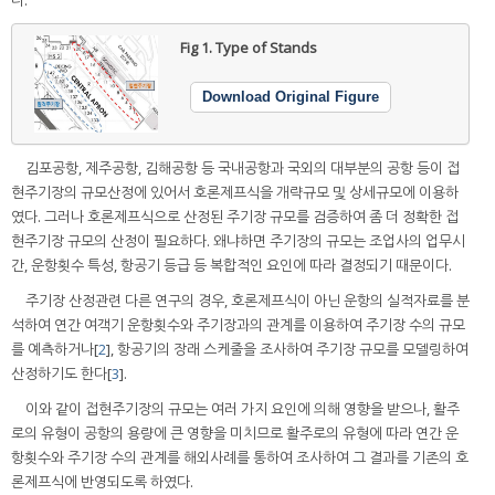
다.
Fig 1.
Type of Stands
Download Original Figure
김포공항, 제주공항, 김해공항 등 국내공항과 국외의 대부분의 공항 등이 접
현주기장의 규모산정에 있어서 호론제프식을 개략규모 및 상세규모에 이용하
였다. 그러나 호론제프식으로 산정된 주기장 규모를 검증하여 좀 더 정확한 접
현주기장 규모의 산정이 필요하다. 왜냐하면 주기장의 규모는 조업사의 업무시
간, 운항횟수 특성, 항공기 등급 등 복합적인 요인에 따라 결정되기 때문이다.
주기장 산정관련 다른 연구의 경우, 호론제프식이 아닌 운항의 실적자료를 분
석하여 연간 여객기 운항횟수와 주기장과의 관계를 이용하여 주기장 수의 규모
를 예측하거나[
2
], 항공기의 장래 스케줄을 조사하여 주기장 규모를 모델링하여
산정하기도 한다[
3
].
이와 같이 접현주기장의 규모는 여러 가지 요인에 의해 영향을 받으나, 활주
로의 유형이 공항의 용량에 큰 영향을 미치므로 활주로의 유형에 따라 연간 운
항횟수와 주기장 수의 관계를 해외사례를 통하여 조사하여 그 결과를 기존의 호
론제프식에 반영되도록 하였다.