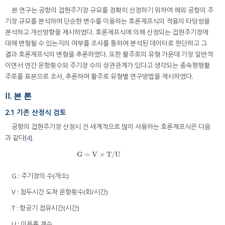
본 연구는 공항의 접현주기장 규모를 정확히 산정하기 위하여 해외 공항의 주
기장 규모를 분석하여 단순한 변수를 이용하는 호론제프식의 적용의 타당성을
분석하고 개선방향을 제시하였다. 호론제프식에 의해 산정되는 접현주기장에
대해 변형될 수 있는지의 여부를 조사를 통하여 분석된 데이터로 판단하고 그
결과 호론제프식의 변형을 추론하였다. 또한 활주로의 유형 가운데 가장 일반적
이면서 연간 운항횟수와 주기장 수의 상관관계가 있다고 생각되는 종속평행활
주로를 표본으로 조사, 추론하여 활주로 유형별 연구방법을 제시하였다.
II. 본 론
2.1 기존 산정식 검토
공항의 접현주기장 산정시 전 세계적으로 많이 사용하는 호론제프식은 다음
과 같다[
4
].
G
=
V
×
T
/
U
G
=
V
×
T
/
U
G : 주기장의 수(개소)
V : 첨두시간 도착 운항횟수(회/시간)
T : 항공기 점유시간(시간)
U : 이용률 계수