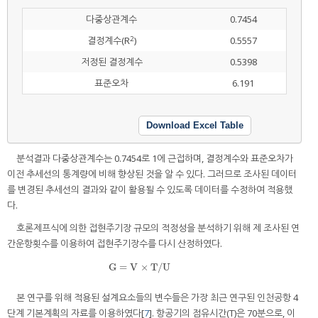
다중상관계수
0.7454
2
결정계수(R
)
0.5557
저정된 결정계수
0.5398
표준오차
6.191
Download Excel Table
분석결과 다중상관계수는 0.7454로 1에 근접하며, 결정계수와 표준오차가
이전 추세선의 통계량에 비해 향상된 것을 알 수 있다. 그러므로 조사된 데이터
를 변경된 추세선의 결과와 같이 활용될 수 있도록 데이터를 수정하여 적용했
다.
호론제프식에 의한 접현주기장 규모의 적정성을 분석하기 위해 제 조사된 연
간운항횟수를 이용하여 접현주기장수를 다시 산정하였다.
G
=
V
×
T
/
U
G
=
V
×
T
/
U
본 연구를 위해 적용된 설계요소들의 변수들은 가장 최근 연구된 인천공항 4
단계 기본계획의 자료를 이용하였다[
7
]. 항공기의 점유시간(T)은 70분으로, 이