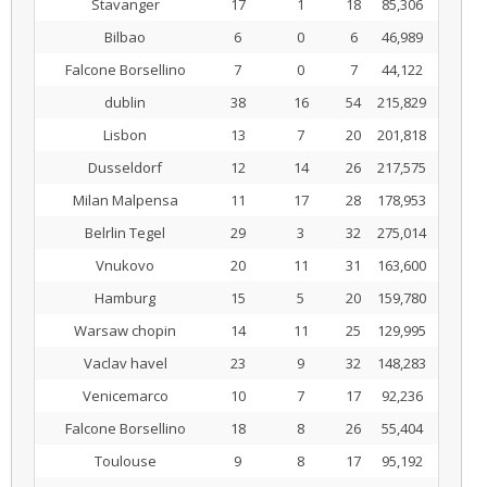
Stavanger
17
1
18
85,306
Bilbao
6
0
6
46,989
Falcone Borsellino
7
0
7
44,122
dublin
38
16
54
215,829
Lisbon
13
7
20
201,818
Dusseldorf
12
14
26
217,575
Milan Malpensa
11
17
28
178,953
Belrlin Tegel
29
3
32
275,014
Vnukovo
20
11
31
163,600
Hamburg
15
5
20
159,780
Warsaw chopin
14
11
25
129,995
Vaclav havel
23
9
32
148,283
Venicemarco
10
7
17
92,236
Falcone Borsellino
18
8
26
55,404
Toulouse
9
8
17
95,192