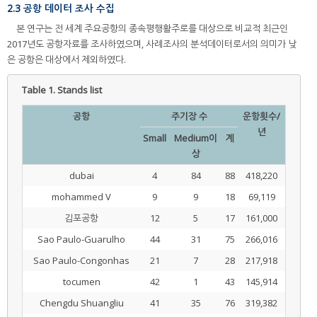
2.3 공항 데이터 조사 수집
본 연구는 전 세계 주요공항의 종속평행활주로를 대상으로 비교적 최근인
2017년도 공항자료를 조사하였으며, 사례조사의 분석데이터로서의 의미가 낮
은 공항은 대상에서 제외하였다.
Table 1.
Stands list
공항
주기장 수
운항횟수/
년
Small
Medium이
계
상
dubai
4
84
88
418,220
mohammed V
9
9
18
69,119
김포공항
12
5
17
161,000
Sao Paulo-Guarulho
44
31
75
266,016
Sao Paulo-Congonhas
21
7
28
217,918
tocumen
42
1
43
145,914
Chengdu Shuangliu
41
35
76
319,382