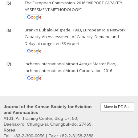
[5]
.
The European Commission .2016 “AIRPORT CAPACITY
ASSESSMENT METHODOLOGY”
[6]
.
Branko Bubalo-Belgrade, 1983, European Idle Network
Capacity-An Assessment of Capacity, Demand and
Delay at congested 33 Airport
[7]
.
Incheon International Airport 4stage Master Plan,
Incheon International Airport Corporation, 2016
Journal of the Korean Society for Aviation
Move to PC Site
and Aeronautics
#101, Air Training Center, Bldg E7, 50,
Daehak-ro, Chungju-si, Chungbuk-do, 27469,
Korea
Tel : +82-2-300-0056 | Fax : +82-2-3158-2388