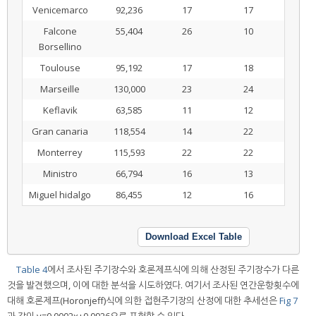
Venicemarco
92,236
17
17
Falcone
55,404
26
10
Borsellino
Toulouse
95,192
17
18
Marseille
130,000
23
24
Keflavik
63,585
11
12
Gran canaria
118,554
14
22
Monterrey
115,593
22
22
Ministro
66,794
16
13
Miguel hidalgo
86,455
12
16
Download Excel Table
Table 4
에서 조사된 주기장수와 호론제프식에 의해 산정된 주기장수가 다른
것을 발견했으며, 이에 대한 분석을 시도하였다. 여기서 조사된 연간운항횟수에
대해 호론제프(Horonjeff)식에 의한 접현주기장의 산정에 대한 추세선은
Fig 7