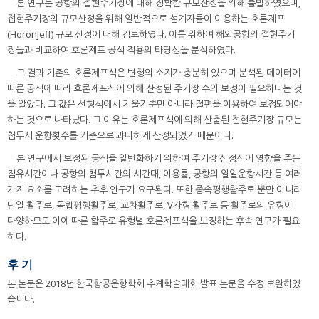
본 연구는 공항의 접현주기장에 대해 정확한 규모산정을 위해 출발하였으며,
접현주기장의 규모산정을 위해 일반적으로 설계자들이 이용하는 호론제프
(Horonjeff) 규모 산정에 대해 검토하였다. 이를 위하여 해외공항의 접현주기
장들과 비교하여 호론제프 공식 적용의 타당성을 분석하였다.
그 결과 기존의 호론제프식은 변형의 소지가 충분히 있으며 분석된 데이터에
따른 공식에 따라 호론제프식에 의해 산정된 주기장 수의 보정이 필요하다는 것
을 알았다. 그 값은 선형식에서 기울기뿐만 아니라 절편을 이용하여 보정되어야
하는 것으로 나타났다. 그 이유는 호론제프식에 의해 산출된 접현주기장 규모는
첨두시 운항횟수를 기준으로 과다하게 산정되었기 때문이다.
본 연구에서 보정된 공식을 일반화하기 위하여 주기장 산정식에 영향을 주는
점유시간이나 공항의 첨두시간의 시간대, 이용률, 공항의 일일운항시간 등 여러
가지 요소를 고려하는 추후 연구가 요구된다. 또한 종속평행활주로 뿐만 아니라
단일 활주로, 독립평행활주로, 교차활주로, V자형 활주로 등 활주로의 유형이
다양하므로 이에 따른 활주로 유형별 호론제프식을 보정하는 후속 연구가 필요
하다.
후 기
본 논문은 2018년 한국항공운항학회 추계학술대회 발표 논문을 수정 보완하였
습니다.