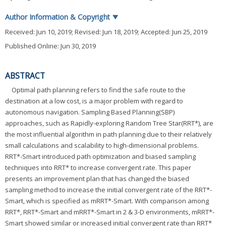
Author Information & Copyright
▼
Received:
Jun 10, 2019
; Revised:
Jun 18, 2019
; Accepted:
Jun 25, 2019
Published Online: Jun 30, 2019
ABSTRACT
Optimal path planning refers to find the safe route to the
destination at a low cost, is a major problem with regard to
autonomous navigation. Sampling Based Planning(SBP)
approaches, such as Rapidly-exploring Random Tree Star(RRT*), are
the most influential algorithm in path planning due to their relatively
small calculations and scalability to high-dimensional problems.
RRT*-Smart introduced path optimization and biased sampling
techniques into RRT* to increase convergent rate. This paper
presents an improvement plan that has changed the biased
sampling method to increase the initial convergent rate of the RRT*-
Smart, which is specified as mRRT*-Smart. With comparison among
RRT*, RRT*-Smart and mRRT*-Smart in 2 & 3-D environments, mRRT*-
Smart showed similar or increased initial convergent rate than RRT*