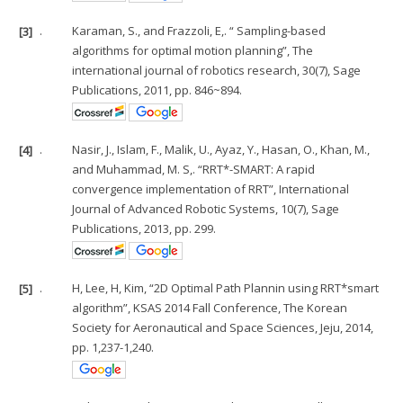
[3]
.
Karaman, S., and Frazzoli, E,. “ Sampling-based
algorithms for optimal motion planning”, The
international journal of robotics research, 30(7), Sage
Publications, 2011, pp. 846~894.
[4]
.
Nasir, J., Islam, F., Malik, U., Ayaz, Y., Hasan, O., Khan, M.,
and Muhammad, M. S,. “RRT*-SMART: A rapid
convergence implementation of RRT”, International
Journal of Advanced Robotic Systems, 10(7), Sage
Publications, 2013, pp. 299.
[5]
.
H, Lee, H, Kim, “2D Optimal Path Plannin using RRT*smart
algorithm”, KSAS 2014 Fall Conference, The Korean
Society for Aeronautical and Space Sciences, Jeju, 2014,
pp. 1,237-1,240.