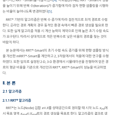
증가시킨 RRT*-Smart를 개발하였다
[4]
. 이희범(2014)은 RRT*-Smart의 성능
을 높이기 위해 반복 수(Iteration)가 증가함에 따라 점차 편향 샘플링을 시행하
는 비율이 늘어나도록 변경하였다
[5]
.
RRT* 기반의 알고리즘은 반복 수 증가에 따라 점진적으로 최적 경로로 수렴
한다. 온라인 경로 계획의 경우 동적인 환경 속에서 빠른 경로 생성을 필요로 한
다. 또한 실제 알고리즘 적용 시 계산 능력의 제약으로 인해 높은 초기 수렴 속도
가 요구된다. 따라서 상대적으로 적은 반복수로 낮은 비용의 경로를 찾는 것이
바람직 하다.
본 논문에서는 RRT*-Smart의 초기 수렴 속도 증가를 위해 편향 샘플링 방식
을 개선한 mRRT*-Smart를 제안하고 2, 3차원에서의 적용에 대한 연구를 수행
하였다. 또한 임의로 설정된 2-D, 3-D 환경에서 시뮬레이션을 진행하여 얻은 경
로의 평균 비용을 기준으로 개선안과 RRT*, RRT*-Smart의 성능을 비교하였
다.
Ⅱ. 본 론
2.1 알고리즘
2.1.1 RRT* 알고리즘
RRT*는 노드(Node) 집합
x
∈
X
를 상태공간으로 정의할 때 시작 노드
x
에
init
서 목표 영역
x
∈
X
로의 경로 생성을 목표로 한다. 알고리즘의 결과로 생
goal
goal