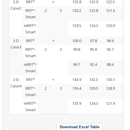
2-D
RRT*
×
135.8
123.9
122.5
122.
Case2
RRT*-
2
3
130.2
123.8
121.6
119.
Smart
mRRT*-
129.5
124.3
120.9
118.
Smart
2-D
RRT*
×
100.0
97.8
96.6
94.
Case3
RRT*-
2
3
99.8
95.8
92.7
91.
Smart
mRRT*-
99.7
92.4
88.4
86.
Smart
2-D
RRT*
×
143.9
132.5
130.1
128.
Case4
RRT*-
2
3
136.4
129.5
128.9
123.
Smart
mRRT*-
135.9
124.3
121.9
120.
Smart
Download Excel Table