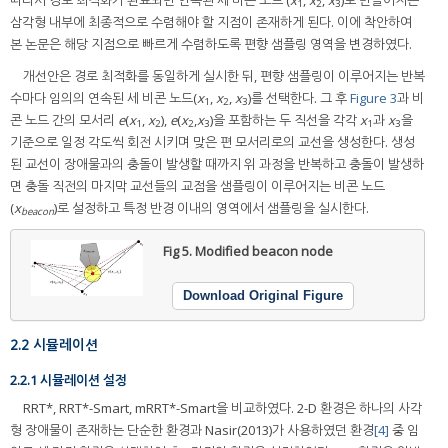
1
2
3
삼각형 내부에 최종적으로 수렴해야 할 지점이 존재하게 된다. 이에 착안하여
본 논문은 해당 지점으로 빠르게 수렴하도록 편향 샘플링 영역을 변경하였다.
개선안은 경로 최적화를 동일하게 실시한 뒤, 편향 샘플링이 이루어지는 반복
수마다 임의의 연속된 세 비콘 노드(
x
,
x
,
x
)를 선택한다. 그 후
Figure 3
과 비
1
2
3
콘 노드 간의 모서리
e
(
x
,
x
),
e
(
x
,
x
)을 포함하는 두 직선을 각각
x
과
x
을
1
2
2
3
1
3
기준으로 일정 각도씩 회전 시키며 맞은 편 모서리로의 교선을 생성한다. 생성
된 교선이 장애물과의 충돌이 발생할 때까지 위 과정을 반복하고 충돌이 발생하
면 충돌 직전의 마지막 교선들의 교점을 샘플링이 이루어지는 비콘 노드
(
x
)로 설정하고 특정 반경 이내의 영역에서 샘플링을 실시한다.
beacon
Fig 5.
Modified beacon node
Download Original Figure
2.2 시뮬레이션
2.2.1 시뮬레이션 설정
RRT*, RRT*-Smart, mRRT*-Smart을 비교하였다. 2-D 환경은 하나의 사각
형 장애물이 존재하는 단순한 환경과 Nasir(2013)가 사용하였던 환경
[4]
중 임