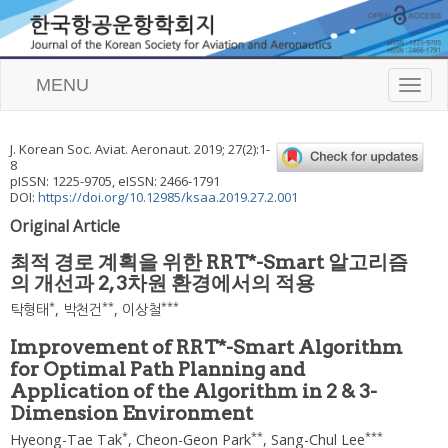
MENU
T
o
g
g
J. Korean Soc. Aviat. Aeronaut.
2019
;
27
(
2
):
1
-
l
8
e
pISSN: 1225-9705, eISSN: 2466-1791
n
DOI:
https://doi.org/10.12985/ksaa.2019.27.2.001
a
Original Article
v
i
최적 경로 계획을 위한 RRT*-Smart 알고리즘
g
의 개선과 2, 3차원 환경에서의 적용
a
t
*
**
***
탁형태
,
박천건
,
이상철
i
o
Improvement of RRT*-Smart Algorithm
n
for Optimal Path Planning and
Application of the Algorithm in 2 & 3-
Dimension Environment
*
**
***
Hyeong-Tae Tak
,
Cheon-Geon Park
,
Sang-Chul Lee