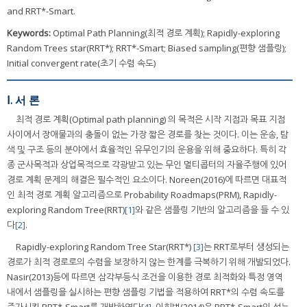
and RRT*-Smart.
Keywords:
Optimal Path Planning(최적 경로 계획); Rapidly-exploring
Random Trees star(RRT*); RRT*-Smart; Biased sampling(편향 샘플링);
Initial convergent rate(초기 수렴 속도)
Ⅰ. 서 론
최적 경로 계획(Optimal path planning) 의 목적은 시작 지점과 목표 지점
사이에서 장애물과의 충돌이 없는 가장 짧은 경로를 찾는 것이다. 이는 운송, 탐
색 및 구조 등의 분야에서 효율적인 유무인기의 운용을 위해 중요하다. 특히 각
종 군사목적과 상업목적으로 각광받고 있는 무인 멀티콥터의 자율주행에 있어
경로 계획 문제의 해결은 필수적인 요소이다. Noreen(2016)에 따르면 대표적
인 최적 경로 계획 알고리즘으로 Probability Roadmaps(PRM), Rapidly-
exploring Random Tree(RRT)
[1]
와 같은 샘플링 기반의 알고리즘을 들 수 있
다
[2]
.
Rapidly-exploring Random Tree Star(RRT*)
[3]
는 RRT로부터 생성되는
경로가 최적 경로로의 수렴을 보장하지 않는 한계를 극복하기 위해 개발되었다.
Nasir(2013)등에 따르면 삼각부등식 조건을 이용한 경로 최적화와 특정 영역
내에서 샘플링을 실시하는 편향 샘플링 기법을 적용하여 RRT*의 수렴 속도를