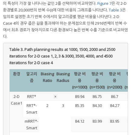
의 특성이 가장 잘 나타나는 값인 2를 선택하여 비교하였다.
Figure 7
은 각 2-D
환경별로 20,000번의 반복 수(i)에 대한 비용의 그래프를 나타낸다.
Table 3
은
임의로 설정한 초기 반복 수에서의 알고리즘별 평균 비용을 나타낸다. 2-D
Case 4의 경우 좁은 길을 통과해야 하는 문제점으로 인해 2916번째의 반복 수
에서 최초 경로가 찾아지므로 다른 환경보다 높은 반복 수를 기준으로 비교하였
다.
Table 3.
Path planning results at 1000, 1500, 2000 and 2500
iterations for 2-D case 1, 2, 3 & 3000, 3500, 4000, and 4500
iterations for 2-D case 4
환경
알고리
Biasing
Biasing
평균 비
평균 비
평균 비
평균 
즘
Ratio
Radius
용
용
용
용
(n=1000)
(n=1500)
(n=2000)
(n=25
2-D
RRT*
×
89.94
86.75
86.7
86.3
Case1
RRT*-
2
3
85.35
84.30
84.27
84.2
Smart
mRRT*-
84.12
83.99
83.95
83.9
Smart