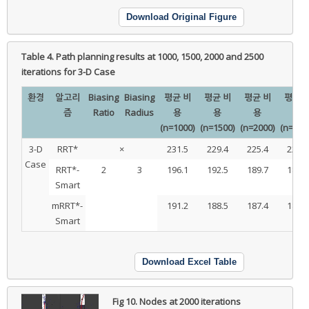
Download Original Figure
Table 4.
Path planning results at 1000, 1500, 2000 and 2500
iterations for 3-D Case
환경
알고리
Biasing
Biasing
평균 비
평균 비
평균 비
평균 
즘
Ratio
Radius
용
용
용
용
(n=1000)
(n=1500)
(n=2000)
(n=250
3-D
RRT*
×
231.5
229.4
225.4
222.3
Case
RRT*-
2
3
196.1
192.5
189.7
188.8
Smart
mRRT*-
191.2
188.5
187.4
186.5
Smart
Download Excel Table
Fig 10.
Nodes at 2000 iterations