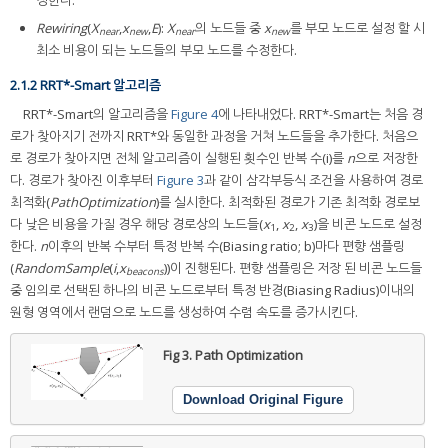
Rewiring
(
X
,
x
,
E
):
X
의 노드들 중
x
를 부모 노드로 설정 할 시
near
new
near
new
최소 비용이 되는 노드들의 부모 노드를 수정한다.
2.1.2 RRT*-Smart 알고리즘
RRT*-Smart의 알고리즘을
Figure 4
에 나타내었다. RRT*-Smart는 처음 경
로가 찾아지기 전까지 RRT*와 동일한 과정을 거쳐 노드들을 추가한다. 처음으
로 경로가 찾아지면 전체 알고리즘이 실행된 횟수인 반복 수(i)를
n
으로 저장한
다. 경로가 찾아진 이후부터
Figure 3
과 같이 삼각부등식 조건을 사용하여 경로
최적화(
PathOptimization
)를 실시한다. 최적화된 경로가 기존 최적화 경로보
다 낮은 비용을 가질 경우 해당 경로상의 노드들(
x
,
x
,
x
)을 비콘 노드로 설정
1
2
3
한다.
n
이후의 반복 수부터 특정 반복 수(Biasing ratio; b)마다 편향 샘플링
(
RandomSample
(
i
,
x
))이 진행된다. 편향 샘플링은 저장 된 비콘 노드들
beacons
중 임의로 선택된 하나의 비콘 노드로부터 특정 반경(Biasing Radius)이내의
원형 영역에서 랜덤으로 노드를 생성하여 수렴 속도를 증가시킨다.
Fig 3.
Path Optimization
Download Original Figure