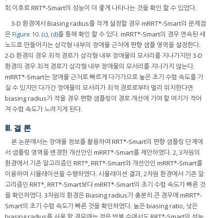
회 이후로 RRT*-Smart의 성능이 더 좋게 나타나는 것을 확인 할 수 있었다.
3-D 환경에서 Biasing radius를 작게 설정할 경우 mRRT*-Smart의 문제점
은
Figure 10. (c), (d)
를 통해 확인 할 수 있다. mRRT*-Smart의 경우 연속된 세
노드로 만들어지는 삼각형 내부의 장애물 근처에 편향 샘플 영역을 설정한다.
2-D 환경의 경우 최적 경로가 삼각형 내부 장애물의 모서리를 지나가지만 3-D
환경의 경우 최적 경로가 삼각형 내부 장애물의 모서리를 지나가지 않는다.
mRRT*-Smart는 장애물 근처로 빠르게 다가가므로 높은 초기 수렴 속도를 가
질 수 있지만 다가간 장애물의 모서리가 최적 경로로부터 멀리 위치한다면
biasing radius가 작을 경우 편향 샘플링이 경로 개선에 기여 할 여지가 적어
져 수렴 속도가 느려지게 된다.
Ⅲ. 결 론
본 논문에서는 장애물 정보를 활용하여 RRT*-Smart의 편향 샘플링 단계에
서 샘플링 영역을 변경한 개선안인 mRRT*-Smart를 제안하였다. 2, 3차원의
환경에서 기존 알고리즘인 RRT*, RRT*-Smart와 개선안인 mRRT*-Smart를
이용하여 시뮬레이션을 수행하였다. 시뮬레이션 결과, 2차원 환경에서 기존 알
고리즘인 RRT*, RRT*-Smart보다 mRRT*-Smart의 초기 수렴 속도가 빠른 것
을 확인하였다. 3차원의 환경은 Biasing radius가 충분히 큰 경우에 mRRT*-
Smart의 초기 수렴 속도가 빠른 것을 확인하였다. 높은 biasing ratio, 낮은
biasing radius를 사용 할 경우에는 적은 반복 수에서도 RRT*-Smart의 성능