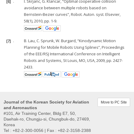
[6]
.
I. Skrjanc, G. Klancar, “Optimal cooperative collision
avoidance between multiple robots based on
Bernstein-Bezier curves”, Robot. Auton. syst. Elsevier,
58(1), 2010, pp. 1-9.
[7]
.
B. Lau, C. Sprunk, W. Burgard, “Kinodynamic Motion
Planning for Mobile Robots Using Splines”, Proceedings
of the EEE/RSJ International Conference on Intelligent
Robots and Systems, St Louis, MO, USA, 2009, pp. 2427-
2433.
Journal of the Korean Society for Aviation
Move to PC Site
and Aeronautics
#101, Air Training Center, Bldg E7, 50,
Daehak-ro, Chungju-si, Chungbuk-do, 27469,
Korea
Tel : +82-2-300-0056 | Fax : +82-2-3158-2388