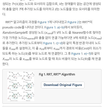
성되는
T
=(
V
,
E
)는 노드와 모서리의 집합으로,
V
는 장애물이 없는 공간에 생성되
어 충돌 없이
T
에 추가된 노드를 의미하고
E
는 노드들을 잇는 모서리를 의미한
다.
RRT* 알고리즘의 과정을
Figure 1
에 나타내었고
Figure 2
는 RRT*의
pseudo code를 나타낸 것이다.
Figure 1. a)~b)
에서 보이듯이,
RandomSample
로 생성된 노드 (
x
)가
V
의 노드 중
Nearest
함수로 찾아진
rand
가장 가까운 노드(
x
)와 충돌 없이 연결 가능하다면
V
에 새로운 노드(
x
)
nearest
new
로 추가한다. 추가된 노드로부터
Figure 1. c)~d)
와 같이 특정 반경 이내의 노드
들을
X
로 설정하고, 이 중
x
로부터
x
까지 경로의 비용(Cost)이 최소가
near
init
new
되도록 하는 노드(②)를 부모 노드로 재 연결한다. 그 후
Figure 1. e)~f)
와 같이
X
의 노드 중
x
를 부모 노드로 할 때 최소 비용이 되는 노드(⑤)를 재 연결
near
new
한다.
Fig 1.
RRT, RRT* Algorithm
Download Original Figure