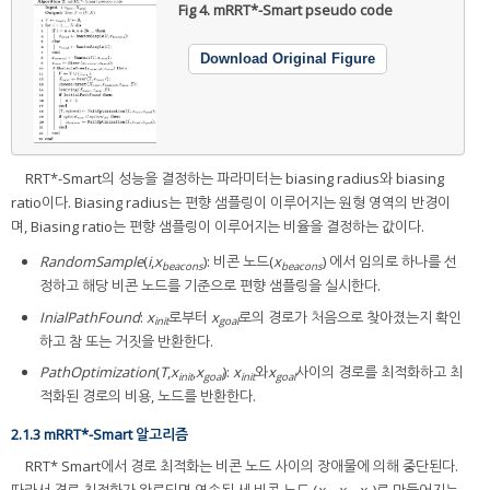
Fig 4.
mRRT*-Smart pseudo code
Download Original Figure
RRT*-Smart의 성능을 결정하는 파라미터는 biasing radius와 biasing
ratio이다. Biasing radius는 편향 샘플링이 이루어지는 원형 영역의 반경이
며, Biasing ratio는 편향 샘플링이 이루어지는 비율을 결정하는 값이다.
RandomSample
(
i
,
x
): 비콘 노드(
x
) 에서 임의로 하나를 선
beacons
beacons
정하고 해당 비콘 노드를 기준으로 편향 샘플링을 실시한다.
InialPathFound
:
x
로부터
x
로의 경로가 처음으로 찾아졌는지 확인
init
goal
하고 참 또는 거짓을 반환한다.
PathOptimization
(
T
,
x
,
x
):
x
와
x
사이의 경로를 최적화하고 최
init
goal
init
goal
적화된 경로의 비용, 노드를 반환한다.
2.1.3 mRRT*-Smart 알고리즘
RRT* Smart에서 경로 최적화는 비콘 노드 사이의 장애물에 의해 중단된다.
따라서 경로 최적화가 완료되면 연속된 세 비콘 노드 (
x
,
x
,
x
)로 만들어지는