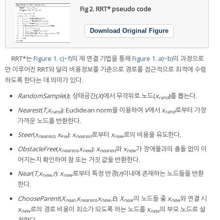
Fig 2.
RRT* pseudo code
Download Original Figure
RRT*는
Figure 1. c)~f)
의 재 연결 기법을 통해
Figure 1. a)~b)
의 과정으로
만 이루어진 RRT와 달리 비용정보를 기준으로 경로를 점근적으로 최적에 수렴
하도록 한다는 데 의미가 있다.
RandomSample
(
i
): 상태공간(
X
)에서 무작위로 노드(
x
)를 뽑는다.
rand
Nearest
(
T
,
x
): Euclidean norm을 이용하여
V
에서
x
로부터 가장
rand
rand
가까운 노드를 반환한다.
Steer
(
x
,
x
):
x
로부터
x
로의 비용을 유도한다.
nearest
≠
w
nearest
new
ObstacleFree
(
x
,
x
):
x
와
x
가 장애물과의 충돌 없이 이
nearest
new
nearest
new
어지는지 확인하여 참 또는 거짓 값을 반환한다.
Near
(
T
,
x
,
r
):
x
로부터 특정 반경(
r
)이내에 존재하는 노드들을 반환
new
new
한다.
ChooseParent
(
X
,
x
,
x
,
E
):
X
의 노드들 중
x
와 연결 시
near
nearest
new
near
new
x
로의 경로 비용이 최소가 되도록 하는 노드를
x
의 부모 노드로 설
new
new
정한다.