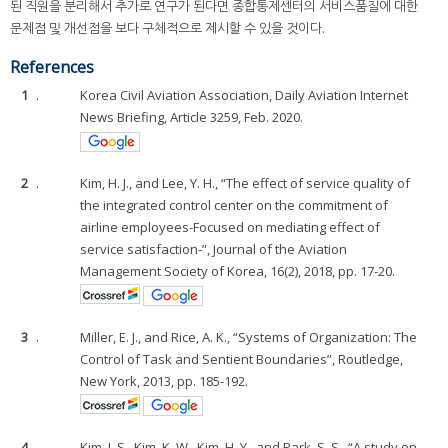
된 직원을 분리해서 추가로 연구가 된다면 종합통제센터의 서비스품질에 대한
문제점 및 개선점을 보다 구체적으로 제시할 수 있을 것이다.
References
1
.
Korea Civil Aviation Association, Daily Aviation Internet
News Briefing, Article 3259, Feb. 2020.
2
.
Kim, H. J., and Lee, Y. H., “The effect of service quality of
the integrated control center on the commitment of
airline employees-Focused on mediating effect of
service satisfaction-”, Journal of the Aviation
Management Society of Korea, 16(2), 2018, pp. 17-20.
3
.
Miller, E. J., and Rice, A. K., “Systems of Organization: The
Control of Task and Sentient Boundaries”, Routledge,
New York, 2013, pp. 185-192.
4
.
Kim, J. S., Kim, K. W., Kim, H. Y., and Park, S. S., “A study on