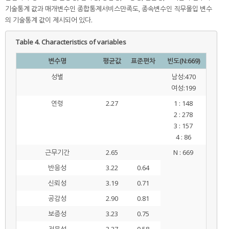
기술통계 값과 매개변수인 종합통제서비스만족도, 종속변수인 직무몰입 변수
의 기술통계 값이 제시되어 있다.
Table 4.
Characteristics of variables
변수명
평균값
표준편차
빈도(N:669)
성별
남성:470
여성:199
연령
2.27
1 : 148
2 : 278
3 : 157
4 : 86
근무기간
2.65
N : 669
반응성
3.22
0.64
신뢰성
3.19
0.71
공감성
2.90
0.81
보증성
3.23
0.75
전문성
3.27
0.58