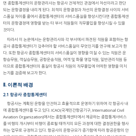
면 종합통제센터의 운항관리사는 항공사 전체적인 관점에서 차선이라고 판단
되는 운항결정을 내리게 된다. 최적의 운항결정과 차선의 운항결정 사이의 서비
스품질 차이를 줄여서 종합통제센터의 서비스품질을 향상시킨다면 종합통제센
터의 운항결정에 영향을 받는 타 부서 직원들의 직무몰입을 향상시킬 수 있을
것이다.
따라서 이 논문에서는 운항관리사와 각 부서에서 파견된 직원을 포함하는 항
공사 종합통제센터가 갖추어야 할 서비스품질이 무엇인지를 연구해 보고자 한
다. 또한 항공사 종합통제센터의 서비스품질이 영향을 미칠 수 있는 직원은 운
항승무원, 객실승무원, 공항운송직원, 여객 및 화물 영업직원, 일반관리직원 등
이므로 종합통제센터의 품질이 항공사 직원의 직무몰입에 어떠한 영향을 미치
는지를 검증해 보고자 한다.
Ⅱ. 이론적 배경
2.1 항공사 종합통제센터
항공사는 계획된 운항을 안전하고 효율적으로 운영하기 위하여 각 항공사 내
에 종합통제센터를 두고 있다. ICAO(국제민간항공기구, International Civil
Aviation Organization)에서는 종합통제센터에서 제공하는 종합통제서비스
를 비행의 개시부터 비행이 종료될 때까지의 모든 과정에 대한 결정권한을 행사
하는 업무로 규정하고 있다. 항공사의 운항규모가 증가함에 따라 항공운항의 안