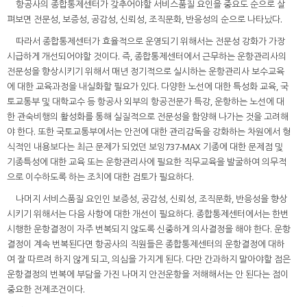
항공사의 종합통제센터가 갖추어야할 서비스품질 요인을 중요도 순으로 살
펴보면 전문성, 보증성, 공감성, 신뢰성, 조직문화, 반응성의 순으로 나타났다.
따라서 종합통제센터가 효율적으로 운영되기 위해서는 전문성 강화가 가장
시급하게 개선되어야할 것이다. 즉, 종합통제센터에서 근무하는 운항관리사의
전문성을 향상시키기 위해서 매년 정기적으로 실시하는 운항관리사 보수교육
에 대한 교육과정을 내실화할 필요가 있다. 다양한 노선에 대한 특성화 교육, 국
토교통부 및 대학교수 등 항공사 외부의 항공전문가 특강, 운항하는 노선에 대
한 관숙비행의 활성화를 통해 실질적으로 전문성을 함양해 나가는 것을 고려해
야 한다. 또한 국토교통부에서는 안전에 대한 관리감독을 강화하는 차원에서 형
식적인 내용보다는 최근 문제가 되었던 보잉737-MAX 기종에 대한 문제점 및
기종특성에 대한 교육 또는 운항관리사에 필요한 직무교육을 발굴하여 의무적
으로 이수하도록 하는 조치에 대한 검토가 필요하다.
나머지 서비스품질 요인인 보증성, 공감성, 신뢰성, 조직문화, 반응성을 향상
시키기 위해서는 다음 사항에 대한 개선이 필요하다. 종합통제센터에서는 한번
시행한 운항결정이 자주 번복되지 않도록 신중하게 의사결정을 해야 한다. 운항
결정이 계속 번복된다면 항공사의 직원들은 종합통제센터의 운항결정에 대하
여 잘 따르려 하지 않게 되고, 의심을 가지게 된다. 다만 간과하지 말아야할 점은
운항결정의 번복에 부담을 가진 나머지 안전운항을 저해해서는 안 된다는 점이
중요한 전제조건이다.