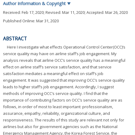
Author Information & Copyright
▼
Received:
Feb 17, 2020
; Revised:
Mar 11, 2020
; Accepted:
Mar 26, 2020
Published Online: Mar 31, 2020
ABSTRACT
Here I investigate what effects Operational Control Center(OCC)’s
service quality may have on airline staff’s job engagement. My
analysis reveals that airline OCC’s service quality has a meaningful
effect on airline staff’s service satisfaction, and that service
satisfaction mediates a meaningful effect on staff’s job
engagement. It was suggested that improving OCC’s service quality
leads to higher staff’s job engagement. Accordingly, I suggest
methods of improving OCC’s service quality. I find that the
importance of contributing factors on OCC’s service quality are as
follows, in order of most to least important: professionalism,
assurance, empathy, reliability, organizational culture, and
responsiveness. The results of this study are relevant not only for
airlines but also for government agencies such as the National
Emergency Management Agency, the Korea Forest Service, the