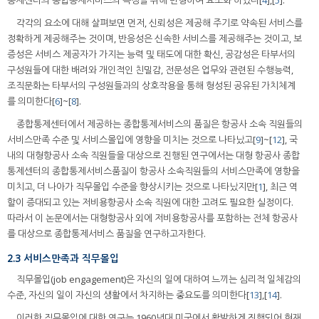
통제센터의 종합통제서비스의 측정을 위해 변형하여 요소화 하였다[
4
],[
5
].
각각의 요소에 대해 살펴보면 먼저, 신뢰성은 제공해 주기로 약속된 서비스를
정확하게 제공해주는 것이며, 반응성은 신속한 서비스를 제공해주는 것이고, 보
증성은 서비스 제공자가 가지는 능력 및 태도에 대한 확신, 공감성은 타부서의
구성원들에 대한 배려와 개인적인 친밀감, 전문성은 업무와 관련된 수행능력,
조직문화는 타부서의 구성원들과의 상호작용을 통해 형성된 공유된 가치체계
를 의미한다[
6
]~[
8
].
종합통제센터에서 제공하는 종합통제서비스의 품질은 항공사 소속 직원들의
서비스만족 수준 및 서비스몰입에 영향을 미치는 것으로 나타났고[
9
]~[
12
], 국
내의 대형항공사 소속 직원들을 대상으로 진행된 연구에서는 대형 항공사 종합
통제센터의 종합통제서비스품질이 항공사 소속직원들의 서비스만족에 영향을
미치고, 더 나아가 직무몰입 수준을 향상시키는 것으로 나타났지만[
1
], 최근 역
할이 증대되고 있는 저비용항공사 소속 직원에 대한 고려도 필요한 실정이다.
따라서 이 논문에서는 대형항공사 외에 저비용항공사를 포함하는 전체 항공사
를 대상으로 종합통제서비스 품질을 연구하고자한다.
2.3 서비스만족과 직무몰입
직무몰입(job engagement)은 자신의 일에 대하여 느끼는 심리적 일체감의
수준, 자신의 일이 자신의 생활에서 차지하는 중요도를 의미한다[
13
],[
14
].
이러한 직무몰입에 대한 연구는 1960년대 미국에서 활발하게 진행되어 현재