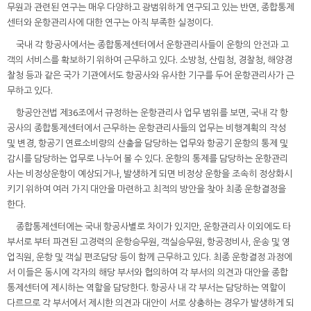
무원과 관련된 연구는 매우 다양하고 광범위하게 연구되고 있는 반면, 종합통제
센터와 운항관리사에 대한 연구는 아직 부족한 실정이다.
국내 각 항공사에서는 종합통제센터에서 운항관리사들이 운항의 안전과 고
객의 서비스를 확보하기 위하여 근무하고 있다. 소방청, 산림청, 경찰청, 해양경
찰청 등과 같은 국가 기관에서도 항공사와 유사한 기구를 두어 운항관리사가 근
무하고 있다.
항공안전법 제36조에서 규정하는 운항관리사 업무 범위를 보면, 국내 각 항
공사의 종합통제센터에서 근무하는 운항관리사들의 업무는 비행계획의 작성
및 변경, 항공기 연료소비량의 산출을 담당하는 업무와 항공기 운항의 통제 및
감시를 담당하는 업무로 나누어 볼 수 있다. 운항의 통제를 담당하는 운항관리
사는 비정상운항이 예상되거나, 발생하게 되면 비정상 운항을 조속히 정상화시
키기 위하여 여러 가지 대안을 마련하고 최적의 방안을 찾아 최종 운항결정을
한다.
종합통제센터에는 국내 항공사별로 차이가 있지만, 운항관리사 이외에도 타
부서로 부터 파견된 고경력의 운항승무원, 객실승무원, 항공정비사, 운송 및 영
업직원, 운항 및 객실 편조담당 등이 함께 근무하고 있다. 최종 운항결정 과정에
서 이들은 동시에 각자의 해당 부서와 협의하여 각 부서의 의견과 대안을 종합
통제센터에 제시하는 역할을 담당한다. 항공사 내 각 부서는 담당하는 역할이
다르므로 각 부서에서 제시한 의견과 대안이 서로 상충하는 경우가 발생하게 되