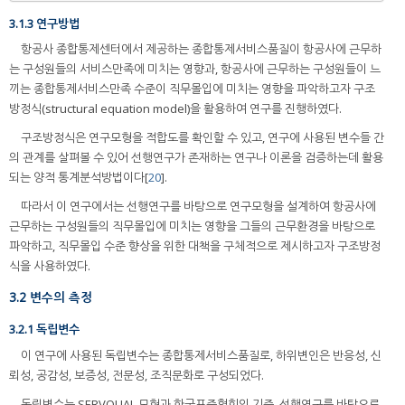
3.1.3 연구방법
항공사 종합통제센터에서 제공하는 종합통제서비스품질이 항공사에 근무하
는 구성원들의 서비스만족에 미치는 영향과, 항공사에 근무하는 구성원들이 느
끼는 종합통제서비스만족 수준이 직무몰입에 미치는 영향을 파악하고자 구조
방정식(structural equation model)을 활용하여 연구를 진행하였다.
구조방정식은 연구모형을 적합도를 확인할 수 있고, 연구에 사용된 변수들 간
의 관계를 살펴볼 수 있어 선행연구가 존재하는 연구나 이론을 검증하는데 활용
되는 양적 통계분석방법이다[
20
].
따라서 이 연구에서는 선행연구를 바탕으로 연구모형을 설계하여 항공사에
근무하는 구성원들의 직무몰입에 미치는 영향을 그들의 근무환경을 바탕으로
파악하고, 직무몰입 수준 향상을 위한 대책을 구체적으로 제시하고자 구조방정
식을 사용하였다.
3.2 변수의 측정
3.2.1 독립변수
이 연구에 사용된 독립변수는 종합통제서비스품질로, 하위변인은 반응성, 신
뢰성, 공감성, 보증성, 전문성, 조직문화로 구성되었다.
독립변수는 SERVQUAL 모형과 한국표준협회의 기준, 선행연구를 바탕으로