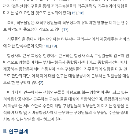
까지 많은 선행연구들을 통해 조직구성원들의 직무만족 및 직무성과에 영향을
미치는 중요 요인인 것으로 분석되어 왔다[
15
],[
16
].
특히, 직무몰입은 조직구성원들의 직무성과에 유의미한 영향을 미치는 변수
로 파악되어 중요성이 강조되고 있다[
17
].
직무몰입을 증대시키는 요인에는 타부서나 관리부서에서 제공해주는 서비스
에 대한 만족수준이 있다[
18
],[
19
].
항공사의 근무 특성상 현장에서 근무하는 항공사 소속 구성원들의 업무에 전
반적으로 영향을 미치는 부서는 항공사 종합통제센터이고, 종합통제센터에서
제공하는 종합통제서비스품질이 소속 구성원들의 직무몰입에 영향을 미칠 것
으로 판단되지만, 아직 이에 대한 연구는 대형항공사에 근무하는 직원들을 대상
으로 한 연구밖에 없다[
2
].
따라서 이 연구에서는 선행연구들을 바탕으로 최근 영향력이 증대되고 있는
저비용항공사에서 근무하는 구성원들을 대상에 포함하였으며, 종합통제센터에
서 제공하는 서비스만족 수준이 해당 구성원들의 직무몰입에 미치는 영향을 분
석하여 대형 및 저비용항공사에서 근무하는 구성원들의 직무몰입 수준을 증대
시킬 수 있는 방안을 제시하고자 한다.
Ⅲ. 연구설계