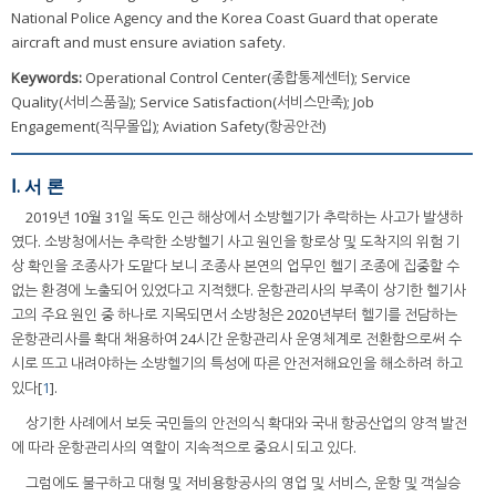
National Police Agency and the Korea Coast Guard that operate
aircraft and must ensure aviation safety.
Keywords:
Operational Control Center(종합통제센터); Service
Quality(서비스품질); Service Satisfaction(서비스만족); Job
Engagement(직무몰입); Aviation Safety(항공안전)
Ⅰ. 서 론
2019년 10월 31일 독도 인근 해상에서 소방헬기가 추락하는 사고가 발생하
였다. 소방청에서는 추락한 소방헬기 사고 원인을 항로상 및 도착지의 위험 기
상 확인을 조종사가 도맡다 보니 조종사 본연의 업무인 헬기 조종에 집중할 수
없는 환경에 노출되어 있었다고 지적했다. 운항관리사의 부족이 상기한 헬기사
고의 주요 원인 중 하나로 지목되면서 소방청은 2020년부터 헬기를 전담하는
운항관리사를 확대 채용하여 24시간 운항관리사 운영체계로 전환함으로써 수
시로 뜨고 내려야하는 소방헬기의 특성에 따른 안전저해요인을 해소하려 하고
있다[
1
].
상기한 사례에서 보듯 국민들의 안전의식 확대와 국내 항공산업의 양적 발전
에 따라 운항관리사의 역할이 지속적으로 중요시 되고 있다.
그럼에도 불구하고 대형 및 저비용항공사의 영업 및 서비스, 운항 및 객실승