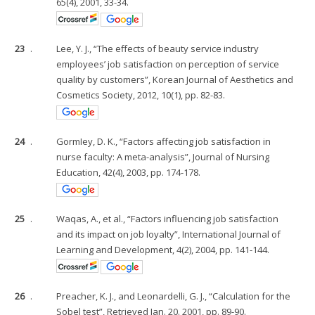
65(4), 2001, 33-34.
23
.
Lee, Y. J., “The effects of beauty service industry
employees’ job satisfaction on perception of service
quality by customers”, Korean Journal of Aesthetics and
Cosmetics Society, 2012, 10(1), pp. 82-83.
24
.
GormIey, D. K., “Factors affecting job satisfaction in
nurse faculty: A meta-analysis”, Journal of Nursing
Education, 42(4), 2003, pp. 174-178.
25
.
Waqas, A., et al., “Factors influencing job satisfaction
and its impact on job loyalty”, International Journal of
Learning and Development, 4(2), 2004, pp. 141-144.
26
.
Preacher, K. J., and Leonardelli, G. J., “Calculation for the
Sobel test”, Retrieved Jan. 20. 2001, pp. 89-90.