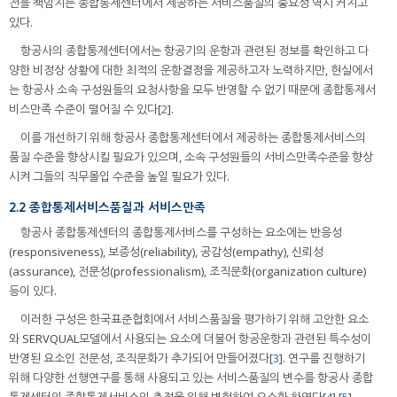
전을 책임지는 종합통제센터에서 제공하는 서비스품질의 중요성 역시 커지고
있다.
항공사의 종합통제센터에서는 항공기의 운항과 관련된 정보를 확인하고 다
양한 비정상 상황에 대한 최적의 운항결정을 제공하고자 노력하지만, 현실에서
는 항공사 소속 구성원들의 요청사항을 모두 반영할 수 없기 때문에 종합통제서
비스만족 수준이 떨어질 수 있다[
2
].
이를 개선하기 위해 항공사 종합통제센터에서 제공하는 종합통제서비스의
품질 수준을 향상시킬 필요가 있으며, 소속 구성원들의 서비스만족수준을 향상
시켜 그들의 직무몰입 수준을 높일 필요가 있다.
2.2 종합통제서비스품질과 서비스만족
항공사 종합통제센터의 종합통제서비스를 구성하는 요소에는 반응성
(responsiveness), 보증성(reliability), 공감성(empathy), 신뢰성
(assurance), 전문성(professionalism), 조직문화(organization culture)
등이 있다.
이러한 구성은 한국표준협회에서 서비스품질을 평가하기 위해 고안한 요소
와 SERVQUAL모델에서 사용되는 요소에 더불어 항공운항과 관련된 특수성이
반영된 요소인 전문성, 조직문화가 추가되어 만들어졌다[
3
]. 연구를 진행하기
위해 다양한 선행연구를 통해 사용되고 있는 서비스품질의 변수를 항공사 종합