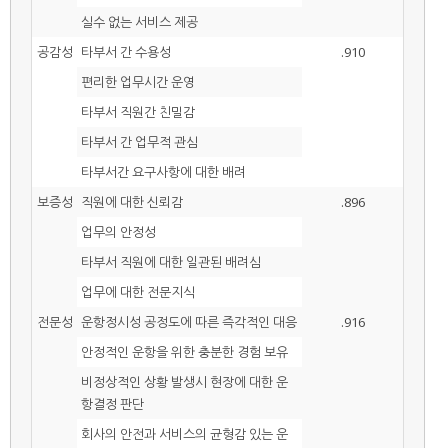
실수 없는 서비스 제공
공감성
타부서 간 수용성
.910
편리한 업무시간 운영
타부서 직원간 친밀감
타부서 간 업무적 관심
타부서간 요구사항에 대한 배려
보증성
직원에 대한 신뢰감
.896
업무의 안정성
타부서 직원에 대한 일관된 배려심
업무에 대한 전문지식
전문성
운항정시성 공정도에 따른 즉각적인 대응
.916
안정적인 운항을 위한 충분한 경험 보유
비정상적인 상황 발생시 현장에 대한 운
항결정 판단
회사의 안전과 서비스의 균형감 있는 운