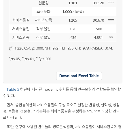
전문성
1.181
31.120
***
조직문화
1.000(기준값)
서비스품질
서비스만족
1.205
30.670
***
서비스품질
직무 몰입
.070
.566
서비스만족
직무 몰입
.436
4.831
**
2
χ
: 1,226.054,
p
: .000, NFI: .972, TLI: .956, CFI: .978, RMSEA : .074.
*
**
***
p
<.05,
p
<.01,
p
<.001
Download Excel Table
Table 5
하단에 제시된 model fit 수치를 통해 연구모형의 적합도를 확인할
수 있다.
먼저, 종합통제센터 서비스품질의 구성 요소로 설정한 반응성, 신뢰성, 공감
성, 보증성, 전문성, 조직문화는 서비스품질을 구성하는 요인으로 타당한 것으
로 나타났다.
또한, 연구에 사용된 변수들의 경로분석결과, 서비스품질이 서비스만족에 영