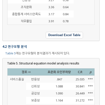
조직문화
3.36
0.64
종합통제 서비스만족도
3.17
0.84
직무몰입
3.91
0.78
Download Excel Table
4.2 연구모형 분석
Table 5
에는 연구모형의 분석결과가 제시되어 있다.
Table 5.
Structural equation model analysis results
경로 ⇒
표준화 요인부하량
C.R
p
서비스품질
반응성
.847
25.035
***
신뢰성
1.088
30.841
***
공감성
1.090
26.449
***
보증성
1.164
31.272
***