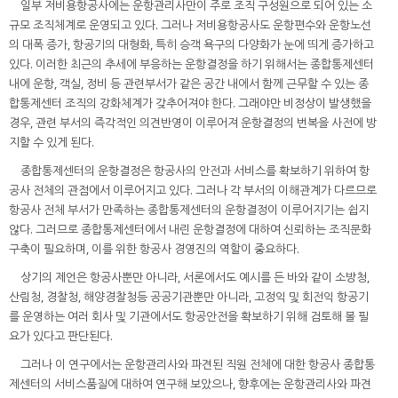
일부 저비용항공사에는 운항관리사만이 주로 조직 구성원으로 되어 있는 소
규모 조직체계로 운영되고 있다. 그러나 저비용항공사도 운항편수와 운항노선
의 대폭 증가, 항공기의 대형화, 특히 승객 욕구의 다양화가 눈에 띄게 증가하고
있다. 이러한 최근의 추세에 부응하는 운항결정을 하기 위해서는 종합통제센터
내에 운항, 객실, 정비 등 관련부서가 같은 공간 내에서 함께 근무할 수 있는 종
합통제센터 조직의 강화체계가 갖추어져야 한다. 그래야만 비정상이 발생했을
경우, 관련 부서의 즉각적인 의견반영이 이루어져 운항결정의 번복을 사전에 방
지할 수 있게 된다.
종합통제센터의 운항결정은 항공사의 안전과 서비스를 확보하기 위하여 항
공사 전체의 관점에서 이루어지고 있다. 그러나 각 부서의 이해관계가 다르므로
항공사 전체 부서가 만족하는 종합통제센터의 운항결정이 이루어지기는 쉽지
않다. 그러므로 종합통제센터에서 내린 운항결정에 대하여 신뢰하는 조직문화
구축이 필요하며, 이를 위한 항공사 경영진의 역할이 중요하다.
상기의 제언은 항공사뿐만 아니라, 서론에서도 예시를 든 바와 같이 소방청,
산림청, 경찰청, 해양경찰청등 공공기관뿐만 아니라, 고정익 및 회전익 항공기
를 운영하는 여러 회사 및 기관에서도 항공안전을 확보하기 위해 검토해 볼 필
요가 있다고 판단된다.
그러나 이 연구에서는 운항관리사와 파견된 직원 전체에 대한 항공사 종합통
제센터의 서비스품질에 대하여 연구해 보았으나, 향후에는 운항관리사와 파견