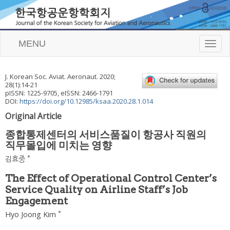
MENU
T
o
g
g
J. Korean Soc. Aviat. Aeronaut.
2020
;
l
28
(
1
):
14
-
21
e
pISSN: 1225-9705, eISSN: 2466-1791
n
DOI:
https://doi.org/10.12985/ksaa.2020.28.1.014
a
Original Article
v
i
종합통제센터의 서비스품질이 항공사 직원의
g
직무몰입에 미치는 영향
a
t
*
김효중
i
o
The Effect of Operational Control Center’s
n
Service Quality on Airline Staff’s Job
Engagement
*
Hyo Joong Kim