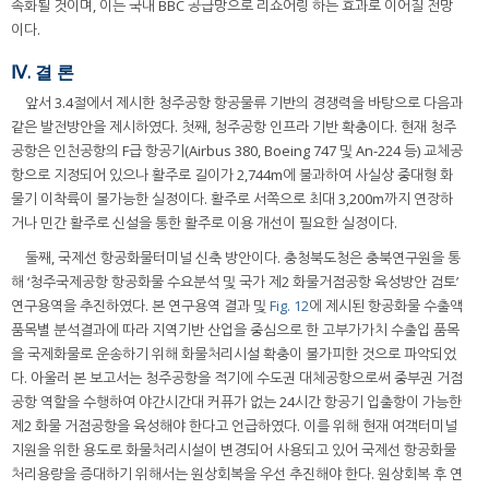
속화될 것이며, 이는 국내 BBC 공급망으로 리쇼어링 하는 효과로 이어질 전망
이다.
Ⅳ. 결 론
앞서 3.4절에서 제시한 청주공항 항공물류 기반의 경쟁력을 바탕으로 다음과
같은 발전방안을 제시하였다. 첫째, 청주공항 인프라 기반 확충이다. 현재 청주
공항은 인천공항의 F급 항공기(Airbus 380, Boeing 747 및 An-224 등) 교체공
항으로 지정되어 있으나 활주로 길이가 2,744m에 불과하여 사실상 중대형 화
물기 이착륙이 불가능한 실정이다. 활주로 서쪽으로 최대 3,200m까지 연장하
거나 민간 활주로 신설을 통한 활주로 이용 개선이 필요한 실정이다.
둘째, 국제선 항공화물터미널 신축 방안이다. 충청북도청은 충북연구원을 통
해 ‘청주국제공항 항공화물 수요분석 및 국가 제2 화물거점공항 육성방안 검토’
연구용역을 추진하였다. 본 연구용역 결과 및
Fig. 12
에 제시된 항공화물 수출액
품목별 분석결과에 따라 지역기반 산업을 중심으로 한 고부가가치 수출입 품목
을 국제화물로 운송하기 위해 화물처리시설 확충이 불가피한 것으로 파악되었
다. 아울러 본 보고서는 청주공항을 적기에 수도권 대체공항으로써 중부권 거점
공항 역할을 수행하여 야간시간대 커퓨가 없는 24시간 항공기 입출항이 가능한
제2 화물 거점공항을 육성해야 한다고 언급하였다. 이를 위해 현재 여객터미널
지원을 위한 용도로 화물처리시설이 변경되어 사용되고 있어 국제선 항공화물
처리용량을 증대하기 위해서는 원상회복을 우선 추진해야 한다. 원상회복 후 연