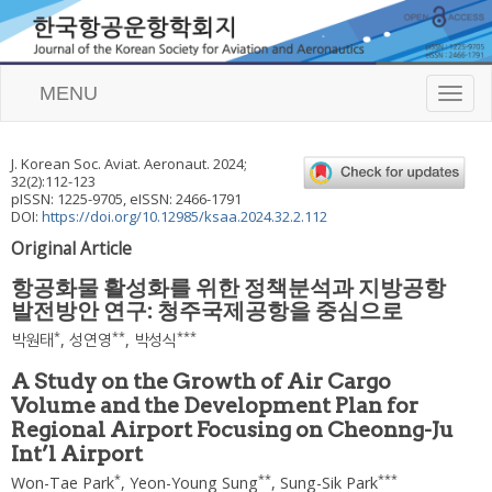
MENU
T
o
g
g
J. Korean Soc. Aviat. Aeronaut.
2024
;
l
32
(
2
):
112
-
123
e
pISSN: 1225-9705, eISSN: 2466-1791
n
DOI:
https://doi.org/10.12985/ksaa.2024.32.2.112
a
Original Article
v
i
항공화물 활성화를 위한 정책분석과 지방공항
g
발전방안 연구: 청주국제공항을 중심으로
a
t
*
**
***
박원태
,
성연영
,
박성식
i
o
A Study on the Growth of Air Cargo
n
Volume and the Development Plan for
Regional Airport Focusing on Cheonng-Ju
Int’l Airport
*
**
***
Won-Tae Park
,
Yeon-Young Sung
,
Sung-Sik Park