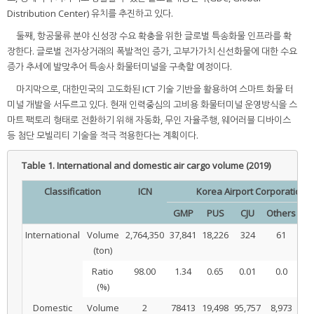
Distribution Center) 유치를 추진하고 있다.
둘째, 항공물류 분야 신성장 수요 확충을 위한 글로벌 특송화물 인프라를 확
장한다. 글로벌 전자상거래의 폭발적인 증가, 고부가가치 신선화물에 대한 수요
증가 추세에 발맞추어 특송사 화물터미널을 구축할 예정이다.
마지막으로, 대한민국의 고도화된 ICT 기술 기반을 활용하여 스마트 화물 터
미널 개발을 서두르고 있다. 현재 인력중심의 고비용 화물터미널 운영방식을 스
마트 팩토리 형태로 전환하기 위해 자동화, 무인 자율주행, 웨어러블 디바이스
등 첨단 모빌리티 기술을 적극 적용한다는 계획이다.
Table 1.
International and domestic air cargo volume (2019)
Classification
ICN
Korea Airport Corporation
GMP
PUS
CJU
Others
S
International
Volume
2,764,350
37,841
18,226
324
61
56
(ton)
Ratio
98.00
1.34
0.65
0.01
0.0
2
(%)
Domestic
Volume
2
78413
19,498
95,757
8,973
20