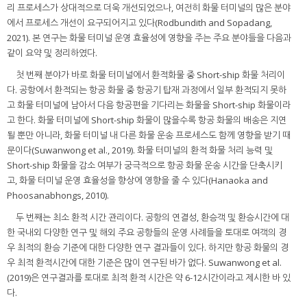
리 프로세스가 상대적으로 더욱 개선되었으나, 여전히 화물 터미널의 많은 분야
에서 프로세스 개선이 요구되어지고 있다(Rodbundith and Sopadang,
2021). 본 연구는 화물 터미널 운영 효율성에 영향을 주는 주요 분야들을 다음과
같이 요약 및 정리하였다.
첫 번째 분야가 바로 화물 터미널에서 환적화물 중 Short-ship 화물 처리이
다. 공항에서 환적되는 항공 화물 중 항공기 탑재 과정에서 일부 환적되지 못하
고 화물 터미널에 남아서 다음 항공편을 기다리는 화물을 Short-ship 화물이라
고 한다. 화물 터미널에 Short-ship 화물이 많을수록 항공 화물의 배송은 지연
될 뿐만 아니라, 화물 터미널 내 다른 화물 운송 프로세스도 함께 영향을 받기 때
문이다(Suwanwong et al., 2019). 화물 터미널의 환적 화물 처리 능력 및
Short-ship 화물을 감소 여부가 궁극적으로 항공 화물 운송 시간을 단축시키
고, 화물 터미널 운영 효율성을 향상에 영향을 줄 수 있다(Hanaoka and
Phoosanabhongs, 2010).
두 번째는 최소 환적 시간 관리이다. 공항의 연결성, 환승객 및 환승시간에 대
한 국내외 다양한 연구 및 해외 주요 공항들의 운영 사례들을 토대로 여객의 경
우 최적의 환승 기준에 대한 다양한 연구 결과들이 있다. 하지만 항공 화물의 경
우 최적 환적시간에 대한 기준은 많이 연구된 바가 없다. Suwanwong et al.
(2019)은 연구결과를 토대로 최적 환적 시간은 약 6-12시간이라고 제시한 바 있
다.