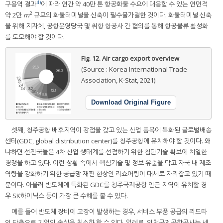
4)
구용역 결과
에 따라 연간 약 40만 톤 항공화물 수요에 대응할 수 있는 연면적
2
약 2만
m
규모의 화물터미널을 신축이 필수불가결한 것이다. 화물터미널 신축
을 위해 지자체, 공항운영당국 및 취항 항공사 간 협의를 통해 항공물류 활성화
를 도모해야 할 것이다.
Fig. 12.
Air cargo export overview
(Source : Korea International Trade
Association, K-Stat, 2021)
Download Original Figure
셋째, 청주공항 배후지역이 강점을 갖고 있는 산업 품목에 특화된 글로벌배송
센터(GDC, global distribution center)를 청주공항에 유치해야 할 것이다. 왜
냐하면 선진국들은 4차 산업 생태계를 선점하기 위한 첨단기술 확보에 치열한
경쟁을 하고 있다. 이런 상황 속에서 핵심기술 및 정보 유출을 막고 자국 내 제조
역량을 강화하기 위한 공급망 재편 현상인 리쇼어링이 대세로 자리잡고 있기 때
문이다. 아울러 반도체에 특화된 GDC를 청주국제공항 인근 지역에 유치할 경
우 SK하이닉스 등이 가장 큰 수혜를 볼 수 있다.
예를 들어 반도체 장비에 고장이 발생하는 경우, 서비스 부품 공급의 리드타
임 단축으로 기업의 손실을 최소화 할 수 있다. 일례로, 인천국제공항공사는 세