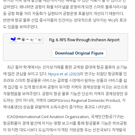
위치한 지역 경제 발전을 제한적이지만 예측할 수 있는 지표가 될 수 있다고 언
급하였다. 왜냐하면 공항이 화물 터미널을 운영하게 되면 스마트 물류처리시설
등 공항 화물 처리 자동화가 실현되어 공항운영 효율성이 개선되기 때문이다.
반면에 항공 물류 산업 종사자들의 인건비는 상대적으로 낮아지는 부(-)의 효과
도 있음을 보여주었다.
Fig. 6.
RFS flow through Incheon Airport
Download Original Figure
최근 들어 학계에서는 전자상거래를 통한 교역량 증대에 항공 물류의 순기능
에 많은 관심을 보이고 있다.
Njoya et al. (2023)
의 연구는 최첨단 항공화물 인
프라와 스마트 항공물류 서비스는 글로벌 시장에서 원하는 상품과 서비스를 쉽
게 접근할 수 있게 함으로써 공항이 위치한 지역의 경제성장을 이끄는 요인으로
작용했음을 보여주었다. 공항의 항공 물류 기능은 단순히 지역의 경제성장만 유
도하는 것이 아니라, 지역의 GRDP(Gross Regional Domestic Product, 지
역내총생산) 상승을 유발하여 소득수준이 증가하는 효과도 나타냈다.
ICAO(International Civil Aviation Organization, 국제민간항공기구)는
항공화물이 경제 발전에 미치는 영향 보고서를 통해 항공물류 기능은 허브공항
이 위치한 대도시보다 도심지에서 이격된 지방공항 또는 선진국보다 저개발국