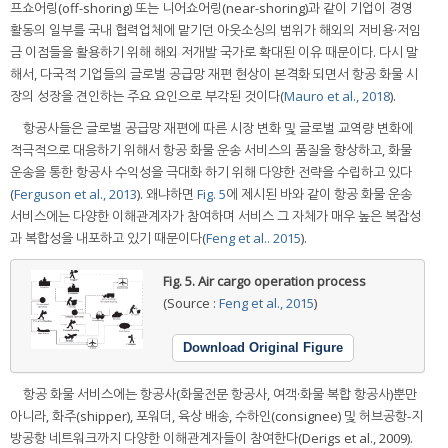
프쇼어링(off-shoring) 또는 니어쇼어링(near-shoring)과 같이 기업이 경영
활동의 일부를 국내 협력업체에 맡기던 아웃소싱의 범위가 해외의 저비용·저임
금 이점들을 활용하기 위해 해외 저개발 국가로 확대된 이유 때문이다. 다시 말
해서, 다국적 기업들의 글로벌 공급망 재편 현상이 본격화 되면서 항공 화물 시
장의 성장을 견인하는 주요 요인으로 부각된 것이다(
Mauro et al., 2018
).
항공사들은 글로벌 공급망 재편에 따른 시장 변화 및 글로벌 교역량 변화에
적극적으로 대응하기 위해서 항공 화물 운송 서비스의 품질을 향상하고, 화물
운송을 통한 항공사 수익성을 극대화 하기 위해 다양한 전략을 수립하고 있다
(
Ferguson et al., 2013
). 왜냐하면
Fig. 5
에 제시된 바와 같이 항공 화물 운송
서비스에는 다양한 이해관계자가 참여하며 서비스 그 자체가 매우 높은 복잡성
과 복합성을 내포하고 있기 때문이다(
Feng et al.. 2015
).
Fig. 5.
Air cargo operation process
(Source :
Feng et al., 2015
)
Download Original Figure
항공 화물 서비스에는 항공사(화물전문 항공사, 여객·화물 복합 항공사)뿐만
아니라, 화주(shipper), 포워더, 육상 배송, 수하인(consignee) 및 허브공항-지
방공항 네트워크까지 다양한 이해관계자들이 참여한다(Derigs et al., 2009).