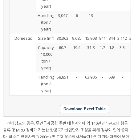
year)
Handling
3,047
6
13
-
-
-
-
(ton /
year)
2
Domestic
Size (m
)
30,363
9,685
15,908
841
844
3,112
2,76
Capacity
60.7
19.4
31.8
1.7
1.8
3.3
5.6
(10,000
ton /
year)
Handling
58,851
-
63,906
-
689
-
-
(ton /
year)
Download Excel Table
2
전라남도의 경우, 무안국제공항 주변 배후지역에 약 140만 m
규모의 항공
물류 및 MRO 정비가 가능한 항공국가산업단지 조성을 위해 정부와 협의 중이
다. 활주로 확장사업(3,200m) 및 고흥 우주발사체국가산업단지와 더불어 무안