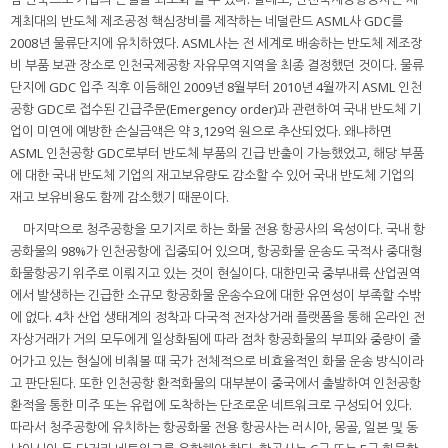
계최대의 반도체 제조공정 핵심장비를 제작하는 네덜란드 ASML사 GDC를
2008년 물류단지에 유치하였다. ASML사는 전 세계로 배송하는 반도체 제조장
비 부품 보관 장소로 인천국제공항 자유무역지역을 최종 결정했던 것이다. 물류
단지에 GDC 입주 직후 이듬해인 2009년 8월부터 2010년 4월까지 ASML 인천
공항 GDC로 접수된 긴급주문(Emergency order)과 관련하여 국내 반도체 기
업이 미연에 예방한 손실금액은 약 3,129억 원으로 추산되었다. 왜냐하면
ASML 인천공항 GDC로부터 반도체 부품의 긴급 반출이 가능했었고, 해당 부품
에 대한 국내 반도체 기업의 재고보유량도 감소할 수 있어 국내 반도체 기업의
재고 보유비용도 함께 감소했기 때문이다.
마지막으로 청주공항을 모기지로 하는 화물 전용 항공사의 육성이다. 국내 항
공화물의 98%가 인천공항에 집중되어 있으며, 항공화물 운송도 국적사 중대형
화물항공기 위주로 이뤄지고 있는 것이 현실이다. 대한민국 중부내륙 산업권역
에서 발생하는 긴급한 소규모 항공화물 운송수요에 대한 유연성이 부족할 수밖
에 없다. 4차 산업 생태계의 정착과 다국적 전자상거래 플랫폼을 통해 온라인 전
자상거래가 거의 모두에게 일상화됨에 따라 점차 항공화물의 부피와 중량이 줄
어가고 있는 현실에 비춰볼 때 국가 전체적으로 비효율적인 화물 운송 방식이라
고 판단된다. 또한 인천공항 환적화물의 대부분이 중국에서 출발하여 인천공항
환적을 통한 미주 또는 유럽에 도착하는 단조로운 네트워크로 구성되어 있다.
따라서 청주공항에 유치하는 항공화물 전용 항공사는 러시아, 몽골, 일본 및 동