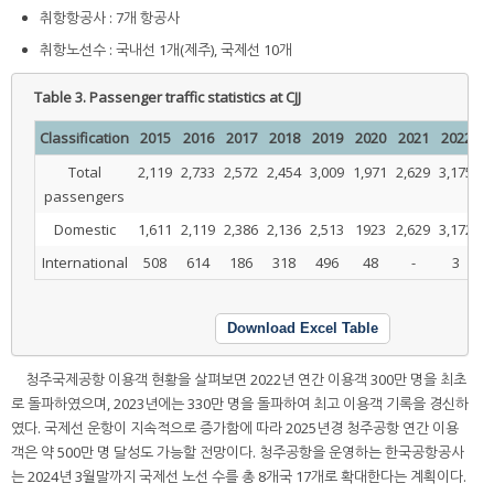
취항항공사 : 7개 항공사
취항노선수 : 국내선 1개(제주), 국제선 10개
Table 3.
Passenger traffic statistics at CJJ
Classification
2015
2016
2017
2018
2019
2020
2021
2022
2
Total
2,119
2,733
2,572
2,454
3,009
1,971
2,629
3,175
3
passengers
Domestic
1,611
2,119
2,386
2,136
2,513
1923
2,629
3,172
2
International
508
614
186
318
496
48
-
3
Download Excel Table
청주국제공항 이용객 현황을 살펴보면 2022년 연간 이용객 300만 명을 최초
로 돌파하였으며, 2023년에는 330만 명을 돌파하여 최고 이용객 기록을 경신하
였다. 국제선 운항이 지속적으로 증가함에 따라 2025년경 청주공항 연간 이용
객은 약 500만 명 달성도 가능할 전망이다. 청주공항을 운영하는 한국공항공사
는 2024년 3월말까지 국제선 노선 수를 총 8개국 17개로 확대한다는 계획이다.