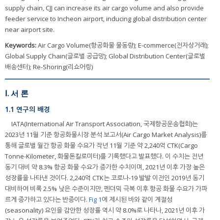
supply chain, CJJ can increase its air cargo volume and also provide
feeder service to Incheon airport, inducing global distribution center
near airport site.
Keywords:
Air Cargo Volume(항공화물 물동량); E-commerce(전자상거래);
Global Supply Chain(글로벌 공급망); Global Distribution Center(글로벌
배송센터); Re-Shoring(리쇼어링)
Ⅰ. 서 론
1.1 연구의 배경
IATA(International Air Transport Association, 국제항공운송협회)는
2023년 11월 기준 항공화물시장 분석 보고서(Air Cargo Market Analysis)를
통해 글로벌 월간 항공 화물 수요가 작년 11월 기준 약 2,240억 CTK(Cargo
Tonne-Kilometer, 화물톤킬로미터)를 기록했다고 발표했다. 이 수치는 전년
동기 대비 약 8.3% 항공 화물 수요가 증가한 수치이며, 2021년 이후 가장 높은
성장률을 나타낸 것이다. 2,240억 CTK는 코로나-19 발발 이전인 2019년 동기
대비하여 비록 2.5% 낮은 수준이지만, 펜더믹 극복 이후 항공 화물 수요가 가파
르게 증가하고 있다는 반증이다.
Fig 1
에 제시된 바와 같이 계절성
(seasonality) 요인을 감안한 성장률 역시 약 8.0%로 나타나, 2021년 이후 가