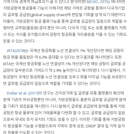
가에 더욱 경제적 파급효과가 클 수 있다고 분석하였다(
ICAO, 2015
). 왜냐하면
지방공항에 항공물류 기능이 더해지면 해당 지역은 공항을 통해서 다국적기업
의 글로벌 공급망(global supply chain)에 편입될 기회을 얻게 되기 때문이다.
아울러, 지방공항이 항공 물류기능을 통해 글로벌 공급망의 일원으로 역할을 수
행하면 교역량(물동량) 증대 뿐만 아니라, 다국적 기업 또는 유통 플랫폼의 자회
사 또는 지사를 유치함으로써 공항의 항공화물 처리용량을 키울 수 있는 기회도
얻을 수 있는 것이다.
IATA(2018)
는 국제선 항공화물 노선 연결성이 1% 개선된다면 해당 공항의
항공 화물 물동량은 약 6.3% 증대할 수 있다는 연구결과를 제시하였다. 또한
IATA는 국제선 항공화물 노선 연결성이 1% 개선된다면 해당 공항이 글로벌 공
급망의 일부분으로 기여도가 약 2.9% 높아진다고 제시하였다. 다시 말해서, 지
방공항이 국제선 항공화물 노선 연결성을 갖추고 화물 터미널 기능을 보유한다
면 글로벌 공급망의 일원으로 역할을 기대할 수 있다는 것이다.
Dollar et al. (2017)
의 연구는 전자상거래 및 글로벌 유통 플랫폼의 확산때
문에 기존의 허브공항뿐만 아니라, 지방공항들도 충분히 글로벌 공급망에 참여
할 기회가 생겼음을 제시한다. 다시 말해서, 글로벌 공급망에 참여를 통해 지방
공항은 항공 물류에 있어 거래품목을 다변화 할 수 있고, 글로벌 공급망의 일원
으로써 국내외 투자 유치의 기회도 얻을 수 있다. 이러한 기회를 통해 지방공항
이 항공물류 기능을 수행함으로써 지역의 경제 성장, GRDP 증대 및 지역 일자
리 창출을 선도할 수 있는 것이다.