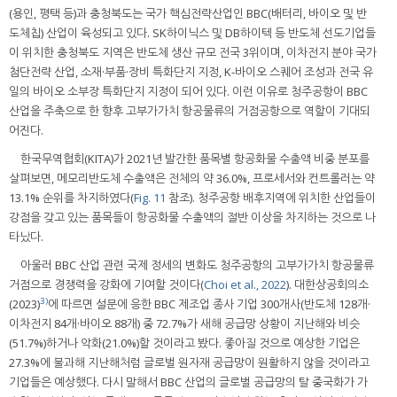
(용인, 평택 등)과 충청북도는 국가 핵심전략산업인 BBC(배터리, 바이오 및 반
도체칩) 산업이 육성되고 있다. SK하이닉스 및 DB하이텍 등 반도체 선도기업들
이 위치한 충청북도 지역은 반도체 생산 규모 전국 3위이며, 이차전지 분야 국가
첨단전략 산업, 소재·부품·장비 특화단지 지정, K-바이오 스퀘어 조성과 전국 유
일의 바이오 소부장 특화단지 지정이 되어 있다. 이런 이유로 청주공항이 BBC
산업을 주축으로 한 향후 고부가가치 항공물류의 거점공항으로 역할이 기대되
어진다.
한국무역협회(KITA)가 2021년 발간한 품목별 항공화물 수출액 비중 분포를
살펴보면, 메모리반도체 수출액은 전체의 약 36.0%, 프로세서와 컨트롤러는 약
13.1% 순위를 차지하였다(
Fig. 11
참조). 청주공항 배후지역에 위치한 산업들이
강점을 갖고 있는 품목들이 항공화물 수출액의 절반 이상을 차지하는 것으로 나
타났다.
아울러 BBC 산업 관련 국제 정세의 변화도 청주공항의 고부가가치 항공물류
거점으로 경쟁력을 강화에 기여할 것이다(
Choi et al., 2022
). 대한상공회의소
3)
(2023)
에 따르면 설문에 응한 BBC 제조업 종사 기업 300개사(반도체 128개·
이차전지 84개·바이오 88개) 중 72.7%가 새해 공급망 상황이 지난해와 비슷
(51.7%)하거나 악화(21.0%)할 것이라고 봤다. 좋아질 것으로 예상한 기업은
27.3%에 불과해 지난해처럼 글로벌 원자재 공급망이 원활하지 않을 것이라고
기업들은 예상했다. 다시 말해서 BBC 산업의 글로벌 공급망의 탈 중국화가 가