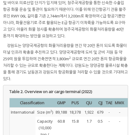
및 바이오 의료산업 단지가 입지해 있어, 청주국제공항을 통한 신속한 수출입
항공 화물 운송 및 통관이 필요하기 때문이다. 이를 위해 민간항공기 전용 활주
로인 RWY 06L 길이를 기존 2,744m에서 3,200m로 확장하여 C급 항공기뿐만
아니라, 화물전용기로 주로 활용되는 E급 항공기 이착륙을 가능하도록 요구하
고 있다. 아울러 화물 청사를 확충하여 청주국제공항의 화물처리용량을 40만
톤까지 확대하는 방안을 요청하고 있다.
강원도는 양양국제공항의 화물처리용량을 연간 약 20만 톤이 되도록 화물터
미널 인프라 확충을 추진하고 있다. 양양국제공항에 도비 및 군비 지원 등 약
2
259억 원을 투입하여 건축연면적 3,800m
규모로 연간 20만 톤의 항공화물을
처리할 수 있는 규모로 확충한다는 계획이다. 강원도는 양양공항 물류시설 확충
을 통해 경기도 남동권과 강원도의 항공화물을 처리할 수 있을 것으로 기대하고
있다.
Table 2.
Overview on air cargo terminal (2022)
Classification
GMP
PUS
CJU
CJJ
TAE
MWX
KWJ
2
International
Size (m
)
89,188
18,378
1,922
679
-
-
-
Capacity
60.8
15.8
1.7
0.5
-
-
-
(10,000
ton /