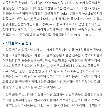
이들은 화물 운송의 가치 사슬(supply chain)을 구성하기 때문에 항공사의 화
물 운송은 여객 운송에 비해 훨씬 복잡한 구조를 갖고 있다(
Fig. 3
참조). 항공사
의 화물 운송은 여객 운송과 달리 화물의 부피(volume)와 무게(weight)에 따라
화물 포장, 분류, 적재 및 운송방식이 다르게 결정되는 특성이 있다. 이런 이유로
항공사들은 운송하려는 화물의 종류, 부피 및 무게에 따라서 운임 및 서비스를
상이하게 설계한다. 아울러 목적지 공항의 특성에 따라 화물 운송 노선(단일 구
간 또는 복수 구간) 및 운항 스케쥴 계획 등을 결정한다(Li et al., 2009).
2.2 화물 터미널 운영
항공 화물이 항공기에 탑재되기 전에 화물은 지상 교통수단을 통해서 공항의
화물 터미널로 이동한다. 화물 터미널로 운송된 화물은 접수를 시작으로 화물에
대한 보안검색, 화물정보 핸들링, 인증, 분류 및 포장 등의 절차를 거친다. 항공
편으로 화물을 운송하는 것은 육상 및 해상 운송에 비해 상대적으로 물동량은
매우 작지만, 운송 비용은 훨씬 많이 소요된다. 따라서 화주는 중요하거나 고가
의 화물을 목적지에 원하는 시간에 맞추어 가장 빠르게 운송하고 싶을 때 항공
화물 운송을 선택한다. 따라서 항공 화물의 가장 기본적인 특성은 얼마만큼 화
물 운송 시간을 단축시킬 수 있느냐에 달려 있다.
항공 화물 운송 시간을 단축하는 가장 효과적인 방법은 공항의 화물 터미널에
서 화물 접수부터 항공기 탑재까지 화물 처리 프로세스를 간소화 하고, 프로세
스의 효율성을 개선하는 것이다. 코로나-19 기간 동안 여객처리에 비해 화물 처