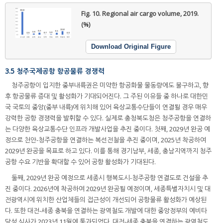
Fig. 10.
Regional air cargo volume, 2019.
(%)
Download Original Figure
3.5 청주국제공항 항공물류 경쟁력
청주공항이 입지한 중부내륙권은 미약한 항공화물 물동량에도 불구하고, 향
후 항공물류 증대 및 활성화가 기대되어진다. 그 주된 이유들 중 하나로 대한민
국 국토의 중앙(중부 내륙)에 위치해 있어 육상교통수단들이 연결될 경우 매우
강력한 공항 경쟁력을 발휘할 수 있다. 실제로 충청북도청은 청주공항을 연결하
는 다양한 육상교통수단 인프라 개발사업을 추진 중이다. 첫째, 2029년 완공 예
정으로 천안-청주공항을 연결하는 복선전철을 추진 중이며, 2025년 착공하여
2029년 완공을 목표로 하고 있다. 이를 통해 경기남부, 세종, 충남지역까지 청주
공항 수요 기반을 확대할 수 있어 공항 활성화가 기대된다.
둘째, 2029년 완공 예정으로 세종시 행복도시-청주공항 연결도로 건설을 추
진 중이다. 2026년에 착공하여 2029년 완공될 예정이며, 세종특별자치시 및 대
전광역시에 위치한 산업체들의 접근성이 개선되어 공항물류 활성화가 예상된
다. 또한 대전-세종 충북을 연결하는 광역철도 개발에 대한 중앙정부의 예비타
당성 심사가 2023년 11월에 통과되었다. 대전-세종 충북을 연결하는 광역철도