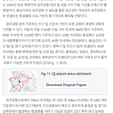
는 2034년 준공 예정이며 청주공항-대전 및 세종 사이 이동 시간을 단축시켜 줄
예정이다. 충남지역과 청주공항 간 철도를 통한 접근성이 개선되어 청주공항으
로 연결되는 항공물류 수요 기반이 획기적으로 확대될 전망이다.
청주공항 권역 거주하는 인구 및 산업체 기반이 또한 공항의 경쟁력 강화에
기여할 수 있다. 자동차 이동 시 60분 이동 거리 이내에 586만 명이 거주하며,
90분 이내에 약 1,500만 명이 거주하고 있다. 30분 이내에는 충청북도 남부권
과 세종특별자치시가 위치해 있으며, 60분 이내에는 대전광역시, 충남(천안, 아
산 등) 및 경기 남부권(이천시, 안성시, 평택시 및 오산시 등)이 연결된다. 90분
이내에는 충북 북부권(제천 및 단양 등), 경기도, 충청남도, 강원도, 경상북도(영
주, 안동 및 김천) 및 전라북도 북부권까지 연결되어 있어 여러 지역과 인적 물적
·교류가 가능한 지리적 이점이 있다(
Fig. 11
참조).
Fig. 11.
CJJ airport area catchment
Download Original Figure
청주공항으로부터 30km 이내에는 약 10만 개, 60km 이내에는 약 24만 개의
기업체가 위치해 있기 때문에, 인천공항보다 빠르고 편리하게 충청권 및 경기도
남부권에서 발생하는 항공화물 처리가 가능한 장점이 있다. 특히 경기 남부권