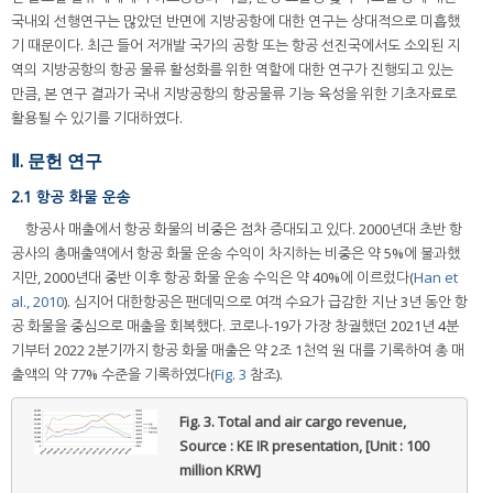
국내외 선행연구는 많았던 반면에 지방공항에 대한 연구는 상대적으로 미흡했
기 때문이다. 최근 들어 저개발 국가의 공항 또는 항공 선진국에서도 소외된 지
역의 지방공항의 항공 물류 활성화를 위한 역할에 대한 연구가 진행되고 있는
만큼, 본 연구 결과가 국내 지방공항의 항공물류 기능 육성을 위한 기초자료로
활용될 수 있기를 기대하였다.
Ⅱ. 문헌 연구
2.1 항공 화물 운송
항공사 매출에서 항공 화물의 비중은 점차 증대되고 있다. 2000년대 초반 항
공사의 총매출액에서 항공 화물 운송 수익이 차지하는 비중은 약 5%에 불과했
지만, 2000년대 중반 이후 항공 화물 운송 수익은 약 40%에 이르렀다(
Han et
al., 2010
). 심지어 대한항공은 팬데믹으로 여객 수요가 급감한 지난 3년 동안 항
공 화물을 중심으로 매출을 회복했다. 코로나-19가 가장 창궐했던 2021년 4분
기부터 2022 2분기까지 항공 화물 매출은 약 2조 1천억 원 대를 기록하여 총 매
출액의 약 77% 수준을 기록하였다(
Fig. 3
참조).
Fig. 3.
Total and air cargo revenue,
Source : KE IR presentation, [Unit : 100
million KRW]