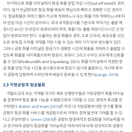
마지막으로 화물 터미널에서 항공 화물 반입 마감 시간(cut-off time)의 관리
이다. 앞서 언급한대로 항공 화물 배송의 핵심으로 빠르고 정확한 시간 관리이
다. 항공화물은 여객기 벨리 카고에 적재하느냐 또는 화물기에 적재하느냐에 따
라 반입 마감 시간이 상이하다. 국내 국적항공사를 기준으로 여객기는 출발 예
정시간 4시간 전 반입이 완료되어야 하며, 화물기는 출발 예정시간 5시간 전 반
입이 완료되어야 한다. 수출하는 항공 화물의 경우, 도로 인프라, 육상교통 수단,
도로 정체 등 수하물 적재를 지연 시킬 수 있는 여러 가지 외부 변수들이 있다.
그러나 공항 화물 터미널은 항공기가 정확한 시간에 화물을 적재하고 출발할 수
있도록 화물을 처리해줌으로써 항공사, 포워더 그리고 수하인 모두에게 신뢰를
줄 수 있다(Rodbundith and Sopadang, 2021). 화물 터미널에서 적정한 항
공 화물 반입 마감 시간을 준수함으로써 항공기 정시에 출항하고, 적시에 목적
지 공항에 입항하여 수하인에게 배송이 완료될 수 있게 한다(
Lange, 2019
).
2.3 지방공항과 항공물류
개발도상국 또는 저개발 국가의 해외 선행연구들은 지방공항이 화물 터미널
을 운영하여 항공 물류 기능을 수행함으로써 기대할 수 있는 경제적 효과를 연
구하였다.
Button and Yuan (2013)
은 미국 내 지방공항에 대한 연구를 통해
공항이 항공 화물 서비스를 제공함으로써 지역의 경제 발전에 기여를 할 수 있
다고 주장하였다.
Green (2007)
은 공항의 항공여객과 항공화물 처리능력을 비
교 연구하여 공항의 항공화물 처리능력은 여객처리에 비해 상대적으로 공항이