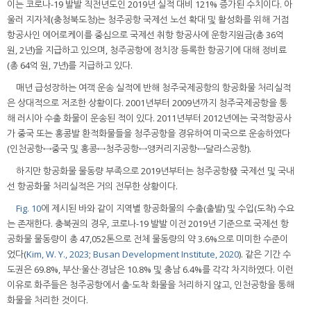
이는 코로나-19 발발 직전년도인 2019년 실적 대비 121% 증가된 수치이다. 아
울러 지자체(충청북도청)는 청주공항 국제선 노선 확대 및 활성화를 위해 거점
항공사인 에어로케이를 중심으로 국제선 취항 항공사에 운항지원금(총 36억
원, 2년)을 지급하고 있으며, 청주공항에 정치장 등록한 항공기에 대해 정비료
(총 64억 원, 7년)를 지급하고 있다.
매년 급성장하는 여객 운송 실적에 반해 청주국제공항의 항공화물 처리실적
은 상대적으로 저조한 상황이다. 2001년부터 2009년까지 청주국제공항을 통
해 러시아 수출 화물이 운송된 적이 있다. 2011년부터 2012년에는 국적항공사
가 중국 또는 홍콩발 환적화물들을 청주공항을 경유하여 미국으로 운송하였다
(인천공항↔중국 및 홍콩↔청주공항↔앵커리지공항↔달라스공항).
하지만 항공화물 물동량 부족으로 2019년부터는 청주공항發 국제선 및 국내
선 항공화물 처리실적은 거의 전무한 상황이다.
Fig. 10
에 제시된 바와 같이 지역별 항공화물의 수출(출발) 및 수입(도착) 수요
는 존재한다. 충북권의 경우, 코로나-19 발발 이전 2019년 기준으로 국제선 항
공화물 물동량이 총 47,052톤으로 전체 물동량의 약 3.6%으로 미미한 수준이
었다(
Kim, W. Y., 2023
;
Busan Development Institute, 2020
). 같은 기간 수
도권은 69.8%, 부산·울산·경남은 10.8% 및 충남 6.4%를 각각 차지하였다. 이런
이유로 화주들은 청주공항에서 출·도착 화물을 처리하지 않고, 인천공항을 통해
화물을 처리한 것이다.