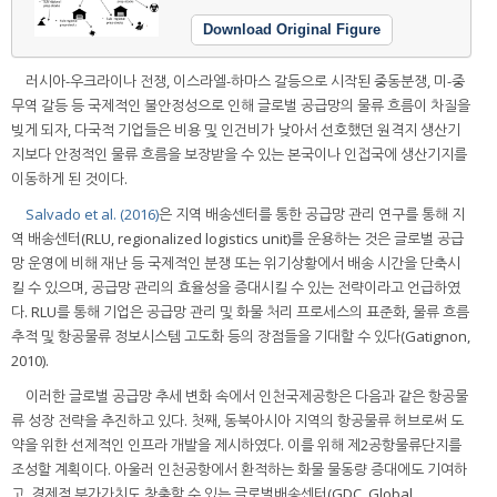
Download Original Figure
러시아-우크라이나 전쟁, 이스라엘-하마스 갈등으로 시작된 중동분쟁, 미-중
무역 갈등 등 국제적인 불안정성으로 인해 글로벌 공급망의 물류 흐름이 차질을
빚게 되자, 다국적 기업들은 비용 및 인건비가 낮아서 선호했던 원격지 생산기
지보다 안정적인 물류 흐름을 보장받을 수 있는 본국이나 인접국에 생산기지를
이동하게 된 것이다.
Salvado et al. (2016)
은 지역 배송센터를 통한 공급망 관리 연구를 통해 지
역 배송센터(RLU, regionalized logistics unit)를 운용하는 것은 글로벌 공급
망 운영에 비해 재난 등 국제적인 분쟁 또는 위기상황에서 배송 시간을 단축시
킬 수 있으며, 공급망 관리의 효율성을 증대시킬 수 있는 전략이라고 언급하였
다. RLU를 통해 기업은 공급망 관리 및 화물 처리 프로세스의 표준화, 물류 흐름
추적 및 항공물류 정보시스템 고도화 등의 장점들을 기대할 수 있다(Gatignon,
2010).
이러한 글로벌 공급망 추세 변화 속에서 인천국제공항은 다음과 같은 항공물
류 성장 전략을 추진하고 있다. 첫째, 동북아시아 지역의 항공물류 허브로써 도
약을 위한 선제적인 인프라 개발을 제시하였다. 이를 위해 제2공항물류단지를
조성할 계획이다. 아울러 인천공항에서 환적하는 화물 물동량 증대에도 기여하
고, 경제적 부가가치도 창출할 수 있는 글로벌배송센터(GDC, Global