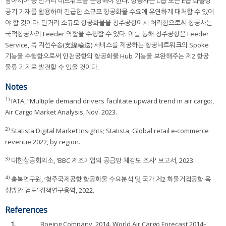
남아시아 등 단거리 네트워크를 운항해야 한다. 항공사는 C급 또는 E급 화물항
공기 기재를 활용하여 긴급한 소규모 항공화물 수요에 유연하게 대처할 수 있어
야 할 것이다. 단거리 소규모 항공화물을 청주공항에서 처리함으로써 항공사는
국적항공사의 Feeder 역할을 수행할 수 있다. 이를 통해 청주공항은 Feeder
Service, 즉 지선수송(支線輸送) 서비스를 제공하는 항공네트워크의 Spoke
기능을 수행함으로써 인천공항의 항공화물 Hub 기능을 보완해주는 제2 항공
물류 기지로 발전할 수 있을 것이다.
Notes
1)
IATA, “Multiple demand drivers facilitate upward trend in air cargo:,
Air Cargo Market Analysis, Nov. 2023.
2)
Statista Digital Market Insights; Statista, Global retail e-commerce
revenue 2022, by region.
3)
대한상공회의소, 'BBC 제조기업의 공급망 체감도 조사' 보고서, 2023.
4)
충북연구원, ‘청주국제공항 항공화물 수요분석 및 국가 제2 화물거점공항 육
성방안 검토’ 정책연구용역, 2022.
References
1.
Boeing Company, 2014. World Air Cargo Forecast 2014–