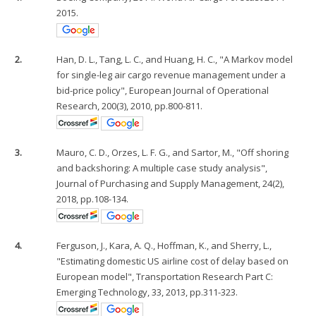
2015.
2.
Han, D. L., Tang, L. C., and Huang, H. C., "A Markov model
for single-leg air cargo revenue management under a
bid-price policy", European Journal of Operational
Research, 200(3), 2010, pp.800-811.
3.
Mauro, C. D., Orzes, L. F. G., and Sartor, M., "Off shoring
and backshoring: A multiple case study analysis",
Journal of Purchasing and Supply Management, 24(2),
2018, pp.108-134.
4.
Ferguson, J., Kara, A. Q., Hoffman, K., and Sherry, L.,
"Estimating domestic US airline cost of delay based on
European model", Transportation Research Part C:
Emerging Technology, 33, 2013, pp.311-323.