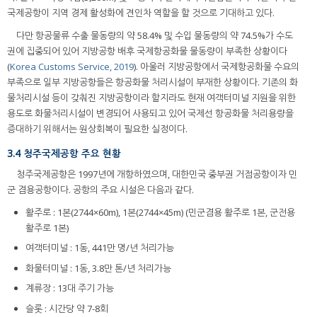
국제공항이 지역 경제 활성화에 견인차 역할을 할 것으로 기대하고 있다.
다만 항공물류 수출 물동량의 약 58.4% 및 수입 물동량의 약 74.5%가 수도
권에 집중되어 있어 지방공항 배후 국제항공화물 물동량이 부족한 상황이다
(
Korea Customs Service, 2019
). 아울러 지방공항에서 국제항공화물 수요의
부족으로 일부 지방공항들은 항공화물 처리시설이 부재한 상황이다. 기존의 화
물처리시설 등이 갖춰진 지방공항이라 할지라도 현재 여객터미널 지원을 위한
용도로 화물처리시설이 변경되어 사용되고 있어 국제선 항공화물 처리용량을
증대하기 위해서는 원상회복이 필요한 실정이다.
3.4 청주국제공항 주요 현황
청주국제공항은 1997년에 개항하였으며, 대한민국 중부권 거점공항이자 민
군 겸용공항이다. 공항의 주요 시설은 다음과 같다.
활주로 : 1본(2744×60m), 1본(2744×45m) (민군겸용 활주로 1본, 군전용
활주로 1본)
여객터미널 : 1동, 441만 명/년 처리가능
화물터미널 : 1동, 3.8만 톤/년 처리가능
계류장 : 13대 주기 가능
슬롯 : 시간당 약 7-8회