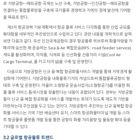
로 지방공항↔해외공항 국제선 노선 구축, 지방공항↔인천공항↔해외공항을
연결하는 통합물류망을 구축해 국가물류 경쟁력과 지역의 경제 발전에 기여함
을 목표로 한다.
제3차 항공정책 기본계획에서 항공 물류 서비스 다각화를 통한 산업 규모를
확대함을 세부적인 추진방안으로 수립하고 있다. 관련 내용을 개략적으로 살펴
보면 다음과 같다. 우선 인천국제공항의 경우 항공물류 허브로써 화물차량을 카
페리에 승선한 채 운송하는 Sea & Air 복합운송(RFS : road feeder service)
제도를 활성화하며, 의약품, 식재료 등 신선화물 전용처리 시설(Cool Air
Cargo Terminal, 쿨 카고 터미널)을 구축 및 운영한다.
다음으로 지방공항은 신규 융·복합 항공화물서비스 개발을 통해 지역경제 활
성화에 기여한다. 지방공항을 내륙물류기지의 개념으로써 통합물류공항의 형
태로 구축 및 운영한다. 아울러 소형항공 운송사업자(소형항공기)를 이용한 화
물 물류 서비스 틈새시장을 창출한다는 내용이 포함되어 있다. 정부는 지방공항
들이 신규 융·복합 항공화물 서비스를 개발하는 토대가 되도록 제도적 기반을
마련하는데 주안점을 두고 있는 것이다. 지방공항이 추진하는 신규 융복합 항공
화물 서비스는 지역 기반 배송센터 유치, 스마트 항공화물터미널 개발 등 스마
트 항공물류 플랫폼 개발 등을 통한 공항의 화물 처리용량 및 물동량 확대 등을
기대할 수 있다.
3.2 글로벌 항공물류 트렌드