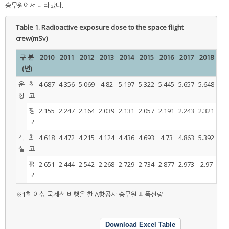
승무원에서 나타났다.
Table 1.
Radioactive exposure dose to the space flight
crew(mSv)
구 분
2010
2011
2012
2013
2014
2015
2016
2017
2018
(년)
운
최
4.687
4.356
5.069
4.82
5.197
5.322
5.445
5.657
5.648
항
고
평
2.155
2.247
2.164
2.039
2.131
2.057
2.191
2.243
2.321
균
객
최
4.618
4.472
4.215
4.124
4.436
4.693
4.73
4.863
5.392
실
고
평
2.651
2.444
2.542
2.268
2.729
2.734
2.877
2.973
2.97
균
※1회 이상 국제선 비행을 한 A항공사 승무원 피폭선량
Download Excel Table