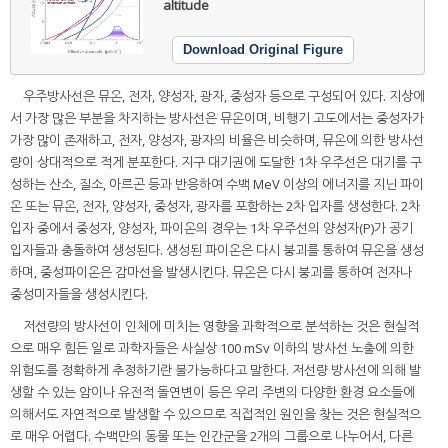
altitude
Download Original Figure
우주방사선은 뮤온, 전자, 양성자, 광자, 중성자 등으로 구성되어 있다. 지상에
서 가장 많은 부분을 차지하는 방사선은 뮤온이며, 비행기 고도에서는 중성자가
가장 많이 존재하고, 전자, 양성자, 광자의 비율은 비슷하며, 뮤온에 의한 방사선
량이 상대적으로 적게 분포한다. 지구 대기권에 도달한 1차 우주선은 대기를 구
성하는 산소, 질소, 아르곤 등과 반응하여 수백 MeV 이상의 에너지를 지닌 파이
온 또는 뮤온, 전자, 양성자, 중성자, 광자를 포함하는 2차 입자를 생성한다. 2차
입자 중에서 중성자, 양성자, 파이온의 경우는 1차 우주선의 양성자(P)가 공기
입자들과 충돌하여 생성된다. 생성된 파이온은 다시 붕괴를 통하여 뮤온을 생성
하며, 중성파이온은 감마선을 발생시킨다. 뮤온은 다시 붕괴를 통하여 전자나
중성미자들을 생성시킨다.
저선량의 방사선이 인체에 미치는 영향을 과학적으로 분석하는 것은 현실적
으로 매우 힘든 일로 과학자들은 사실상 100 mSv 이하의 방사선 노출에 의한
위험도를 정확하게 추정하기란 불가능하다고 말한다. 저선량 방사선에 의해 발
생할 수 있는 암이나 유전적 돌연변이 등은 우리 주변의 다양한 환경 요소들에
의해서도 자연적으로 발생할 수 있으므로 직접적인 원인을 찾는 것은 현실적으
로 매우 어렵다. 수백만의 동물 또는 인간군을 2개의 그룹으로 나누어서, 다른