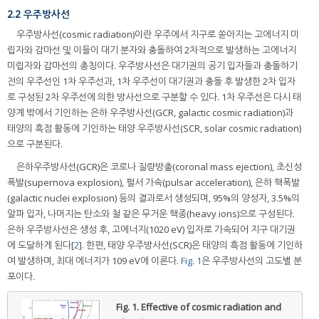
2.2 우주방사선
우주방사선(cosmic radiation)이란 우주에서 지구로 쏟아지는 고에너지 미
립자와 감마선 및 이들이 대기 분자와 충돌하여 2차적으로 발생하는 고에너지
미립자와 감마선의 총칭이다. 우주방사선은 대기권의 공기 입자들과 충돌하기
전의 우주선인 1차 우주선과, 1차 우주선이 대기권과 충돌 후 발생한 2차 입자
로 구성된 2차 우주선에 의한 방사선으로 구분할 수 있다. 1차 우주선은 다시 태
양계 밖에서 기인하는 은하 우주방사선(GCR, galactic cosmic radiation)과
태양의 흑점 활동에 기인하는 태양 우주방사선(SCR, solar cosmic radiation)
으로 구분된다.
은하우주방사선(GCR)은 코로나 질량방출(coronal mass ejection), 초신성
폭발(supernova explosion), 펄서 가속(pulsar acceleration), 은하 핵폭발
(galactic nuclei explosion) 등의 결과로서 생성되며, 95%의 양성자, 3.5%의
알파 입자, 나머지는 탄소와 철 같은 무거운 핵종(heavy ions)으로 구성된다.
은하 우주방사선은 생성 후, 고에너지(1020 eV) 입자로 가속되어 지구 대기권
에 도달하게 된다[
2
]. 한편, 태양 우주방사선(SCR)은 태양의 흑점 활동에 기인하
여 발생하며, 최대 에너지가 109 eV에 이른다.
Fig. 1
은 우주방사선의 고도별 분
포이다.
Fig. 1.
Effective of cosmic radiation and