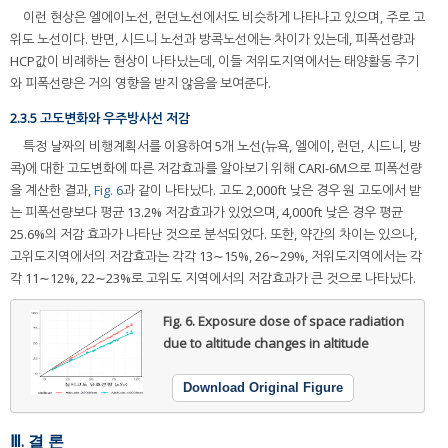
이런 현상은 엘에이노선, 런던노선에서도 비슷하게 나타나고 있으며, 주로 고
위도 노선이다. 반면, 시드니 노선과 방콕노선에는 차이가 있는데, 피폭선량과
HCP값이 비례하는 현상이 나타났는데, 이들 저위도지역에서는 태양활동 주기
와 피폭선량은 거의 영향을 받지 않음을 보여준다.
2.3.5 고도변화와 우주방사선 저감
특정 날짜의 비행계획서를 이용하여 5개 노선(뉴욕, 엘에이, 런던, 시드니, 방
콕)에 대한 고도변화에 따른 저감효과를 알아보기 위해 CARI-6M으로 피폭선량
을 계산한 결과,
Fig. 6
과 같이 나타났다. 고도 2,000ft 낮은 경우 원 고도에서 받
는 피폭선량보다 평균 13.2% 저감효과가 있었으며, 4,000ft 낮은 경우 평균
25.6%의 저감 효과가 나타난 것으로 분석되었다. 또한, 약간의 차이는 있으나,
고위도지역에서의 저감효과는 각각 13∼15%, 26∼29%, 저위도지역에서는 각
각 11∼12%, 22∼23%로 고위도 지역에서의 저감효과가 큰 것으로 나타났다.
Fig. 6.
Exposure dose of space radiation
due to altitude changes in altitude
Download Original Figure
Ⅲ. 결 론