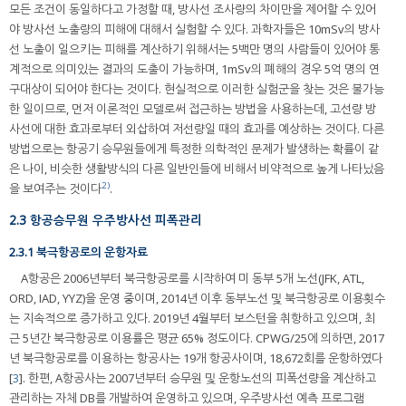
모든 조건이 동일하다고 가정할 때, 방사선 조사량의 차이만을 제어할 수 있어
야 방사선 노출량의 피해에 대해서 실험할 수 있다. 과학자들은 10mSv의 방사
선 노출이 일으키는 피해를 계산하기 위해서는 5백만 명의 사람들이 있어야 통
계적으로 의미있는 결과의 도출이 가능하며, 1mSv의 폐해의 경우 5억 명의 연
구대상이 되어야 한다는 것이다. 현실적으로 이러한 실험군을 찾는 것은 불가능
한 일이므로, 먼저 이론적인 모델로써 접근하는 방법을 사용하는데, 고선량 방
사선에 대한 효과로부터 외삽하여 저선량일 때의 효과를 예상하는 것이다. 다른
방법으로는 항공기 승무원들에게 특정한 의학적인 문제가 발생하는 확률이 같
은 나이, 비슷한 생활방식의 다른 일반인들에 비해서 비약적으로 높게 나타났음
2)
을 보여주는 것이다
.
2.3 항공승무원 우주방사선 피폭관리
2.3.1 북극항공로의 운항자료
A항공은 2006년부터 북극항공로를 시작하여 미 동부 5개 노선(JFK, ATL,
ORD, IAD, YYZ)을 운영 중이며, 2014년 이후 동부노선 및 북극항공로 이용횟수
는 지속적으로 증가하고 있다. 2019년 4월부터 보스턴을 취항하고 있으며, 최
근 5년간 북극항공로 이용률은 평균 65% 정도이다. CPWG/25에 의하면, 2017
년 북극항공로를 이용하는 항공사는 19개 항공사이며, 18,672회를 운항하였다
[
3
]. 한편, A항공사는 2007년부터 승무원 및 운항노선의 피폭선량을 계산하고
관리하는 자체 DB를 개발하여 운영하고 있으며, 우주방사선 예측 프로그램