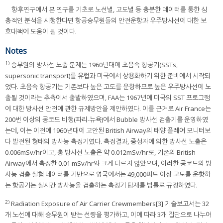
향후연구에서 본 연구를 기초로 노선별, 고도별 등 충분한 데이터를 통한 심
층적인 분석을 시행한다면 항공승무원들의 안전운항과 우주방사선에 대한 보
호대책에 도움이 될 것이다.
Notes
1)
승무원의 방사선 노출 문제는 1960년대에 초음속 항공기(SSTs,
supersonic transport)를 유럽과 미국에서 상용화하기 위한 준비에서 시작되
었다. 초음속 항공기는 기존보다 높은 고도를 운항하므로 높은 우주방사선에 노
출될 것이라는 추측에서 출발하였으며, FAA는 1967년에 미국의 SST 프로그램
에 대한 방사선 안전에 관한 규제방안을 제안하였다. 이를 근거로 Air France는
200번 이상의 콩코드 비행(파리-뉴욕)에서 Bubble 방사선 검출기를 운영하였
는데, 이는 이전에 1960년대에 고안된 British Airway의 태양 플레어 모니터보
다 발전된 형태의 방사능 측정기였다. 측정결과, 중성자에 의한 방사선 노출은
0.006mSv/hr이고, 총 방사선 노출은 약 0.012mSv/hr로, 기존의 British
Airway에서 측정한 0.01 mSv/hr와 크게 다르지 않았으며, 이러한 콩코드의 방
사능 검출 실험 데이터를 기반으로 영국에서는 49,000피트 이상 고도를 운항하
는 항공기는 실시간 방사능을 검출하는 측정기 탑재를 법률로 규정하였다.
2)
Radiation Exposure of Air Carrier Crewmembers[3] 기술보고서는 32
개 노선에 대해 승무원이 받는 선량을 평가하고, 이에 따라 3개 집단으로 나누어