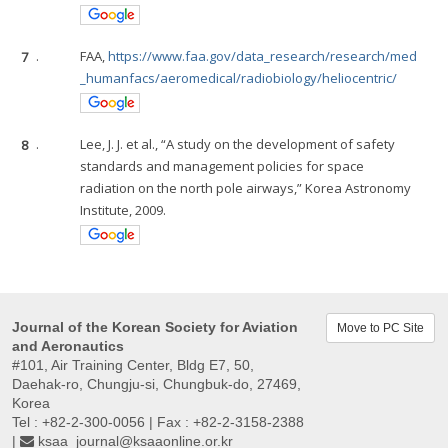
7
.
FAA,
https://www.faa.gov/data_research/research/med
_humanfacs/aeromedical/radiobiology/heliocentric/
8
.
Lee, J. J. et al., “A study on the development of safety
standards and management policies for space
radiation on the north pole airways,” Korea Astronomy
Institute, 2009.
Journal of the Korean Society for Aviation
Move to PC Site
and Aeronautics
#101, Air Training Center, Bldg E7, 50,
Daehak-ro, Chungju-si, Chungbuk-do, 27469,
Korea
Tel : +82-2-300-0056 | Fax : +82-2-3158-2388
|
ksaa_journal@ksaaonline.or.kr