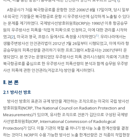
이며, 이를 통한 항공기 승무원에 대한 안전관리 방안이 요구되고 있다[
1
].
A항공사가 처음 북극항공로를 운항한 것은 2006년 8월 17일이며, 당시 일부
내·외국인 기장들은 북극항공로 운항 시 우주방사선에 심각하게 노출될 수 있다
는 문제를 제기하였다. 국제방사선방호위원회(ICRP)는 1990년 이후 항공승무
원의 우주방사선 피폭을 ‘직업적 피폭’으로 인정하고, 이에 대한 관리를 시작하
1)
였고[
2
], 미국과 영국, 프랑스 등에서도 측정을 시작하였다
. 우리나라에서는
생활주변방사선 안전관리법이 2012년 7월 26일부터 시행되었고, 이에 따라 항
공승무원의 피폭선량을 관리하기 위한 프로그램이 A항공사는 2007년부터 운
영되었다. 본 연구는 운영되었던 우주방사선 피폭 관리시스템의 자료에 기초한
북극항공로를 중심으로 한 우주방사선 피폭선량의 분석과 함께 승무원 우주방
사선 피폭에 관한 안전관리(저감조치) 방안을 제시하였다.
Ⅱ. 본 론
2.1 방사선 방호
방사선 방호의 표준과 규제 방안을 제안하는 조직으로는 미국의 국립 방사선
방호위원회(NCRP, The National Council on Radiation Protection and
Measurements)가 있으며, 유사한 조직으로 전문가 집단으로 구성된 국제방
사선방호위원회(ICRP, International Commission of Radiological
Protection)가 있다. 이들 기관의 역할 중 하나가 방사능 노출 한계선량을 결정
하는 것이다. NCRP의 수용 가능한 방사선 노출 한계선량은 전 직종의 작업현장