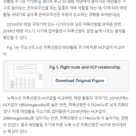
양활동 주기는 11년(
Fig. 4
)으로 보고 있다[
8
]. 태양에서 쏟아지는 태양풍은 지
구로 들어오는 은하우주선을 막는 일종의 차폐 역할을 하는 데, 이에 따라 태양
활동 극대기로 갈수록 은하우주선은 뚜렷이 감소하는 경향을 보여준다[
6
].
2014년은 태양 극대기에 있는 시기이므로 낮은 피폭선량을 보여준 반면,
2018년 태양 극소기 시기에 접어들면서 피폭선량도 점점 높게 나오는 결과를
확인할 수 있다.
Fig. 5
는 주요 5개 노선 피폭선량과 태양활동 주기에 따른 HCP값의 비교이
다.
Fig. 5.
Flight route and HCP relationship
Download Original Figure
뉴욕노선 피폭선량과 HCP값을 비교하면, 태양 활동의 극대기인 2014년에는
HCP값이 585(megavolts)로 높은 반면, 피폭선량은 0.152mSv로 낮게 피폭되
었다. 이후 태양활동 극소기로 접어들면서 2018년에는 HCP값이
299(megavolts)로 낮아지는 반면, 피폭선량은 0.174mSv로 더 높아지는 경향
이 있었다. 결국 태양활동 주기에 따른 뉴욕 노선 피폭선량은 HCP와 반비례하
는 특성이 있다.