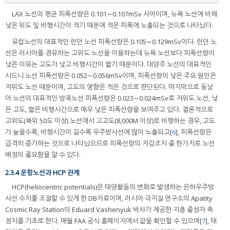
LAX 노선의 평균 피폭선량은 0.101∼0.107mSv 사이이며, 뉴욕 노선에 비해
낮은 위도 및 비행시간이 적기 때문에 적은 피폭에 노출되는 것으로 나타났다.
유럽노선의 대표적인 런던 노선 피폭선량은 0.105∼0.129mSv이다. 런던 노
선은 러시아를 경유하는 고위도 노선을 이용하는데 뉴욕 노선보다 피폭선량이
낮은 이유는 고도가 낮고 비행시간이 짧기 때문이다. 대양주 노선의 대표적인
시드니 노선 피폭선량은 0.052∼0.056mSv이며, 피폭선량이 낮은 주요 원인은
저위도 노선 때문이며, 고도의 영향은 적은 것으로 판단된다. 마지막으로 동남
아 노선의 대표적인 방콕노선 피폭선량은 0.023∼0.024mSv로 저위도 노선, 낮
은 고도, 짧은 비행시간으로 매우 낮은 피폭선량을 보여주고 있다. 결론적으로
고위도(북위 50도 이상) 노선에서 고고도(8,000M 이상)로 비행하는 경우, 고도
가 높을수록, 비행시간이 길수록 우주방사선에 많이 노출되고[
6
], 피폭선량은
급격히 증가하는 것으로 나타났으므로 피폭선량의 저감조치 중 한가지로 노선
배정의 중요함을 알 수 있다.
2.3.4 운항노선과 HCP 관계
HCP(heliocentric potentials)은 태양활동의 변화로 발생하는 은하우주방
사선 수치를 조절할 수 있게 한 DB자료이며, 러시아 극지질 연구소의 Apatity
Cosmic Ray Station의 Eduard Vashenyuk 박사가 제공한 지층 중성자 측
정치를 기초로 한다. 매월 FAA 공식 홈페이지에서 값을 확인할 수 있으며[
7
], 태