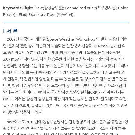
Keywords:
Flight Crew(항공승무원); Cosmic Radiation(우주방사선); Polar
Route(극항로); Exposure Dose(피폭선량)
Ⅰ. 서 론
2009년 미국에서 개최된 Space Weather Workshop 의 발표 내용에 의하
면, 원자력 관련 종사자들에게 노출되는 연간 방사선량이 1.87mSv, 방사선 의
료 종사자들이 0.75 mSv인데 비해, 항공기 승무원에 노출되는 방사선량은
3.07 mSv로 나타났다. 이러한 승무원에 대한 높은 방사선 노출량이 건강에 직·
간접적인 영향을 주는지를 두고 논란이 최근에 다시 일어나기 시작했다. 그러나
원자력이나 의료 분야 종사자의 경우, 방사선을 직접 취급하거나 사고 등에 의
해 건강에 직·간접적인 영향을 미칠 수 있는 논문 및 정책으로 관리를 받고 있는
반면, 항공기 승무원은 방사선 노출량이 많은 편인 반면 관련 연구 자료가 많지
않다는 점이 차이다. 그럼에도 국제방사선 방호위원회(ICRP)와 세계보건기구
(WHO)에서는 항공기 승무원에 대한 체계적인 방사선 관리가 필요하다고 의견
을 제시하였으며, 유럽을 비롯한 여러 국가에서 승무원과 관련된 방사선 안전관
리 방안을 적용하고 있다.
국내에서도 2019년에 생활주변방사선 건강영향조사 실시 근거를 규정한 “생
활주변방사선 안전관리법”일부개정 법률안을 발의하였으나 국회에서 계류 중