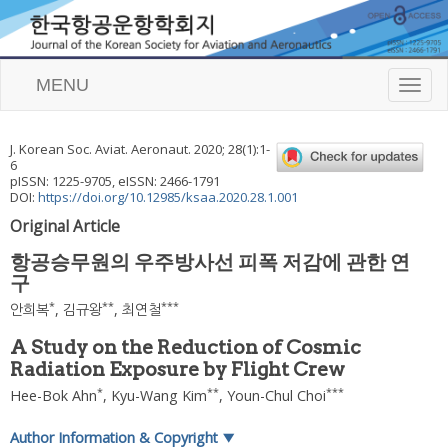
MENU
T
o
g
g
J. Korean Soc. Aviat. Aeronaut.
2020
;
28
(
1
):
1
-
l
6
e
pISSN: 1225-9705, eISSN: 2466-1791
n
DOI:
https://doi.org/10.12985/ksaa.2020.28.1.001
a
Original Article
v
i
항공승무원의 우주방사선 피폭 저감에 관한 연
g
구
a
t
*
**
***
안희복
,
김규왕
,
최연철
i
o
A Study on the Reduction of Cosmic
n
Radiation Exposure by Flight Crew
*
**
***
Hee-Bok Ahn
,
Kyu-Wang Kim
,
Youn-Chul Choi
Author Information & Copyright
▼