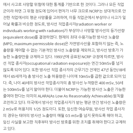
에서 사고로 사망할 위험에 대한 통계를 기반으로 한 것이다. 그러나 모든 직업
군이라 하면 그 위험 정도에 있어서 편차가 너무 크므로 NCRP는 상대적으로 안
전한 직업에서의 평균 사망률을 고려하여, 이들 직업군에서 부상이나 사고가 일
어날 확률과 비슷한 정도로, 방사선 직업종사자(radiation worker or
individuals working with radiation)가 부상이나 사망할 방사선의 등가선량
(equivalent dose)를 결정하였다. 현재의 최대 수용가능한 방사선 노출량
(MPD, maximum permissible dose)은 자연방사선을 포함하지 않는 즉, 노
출량을 제어할 수 없는 기본적인 방사선 노출량을 제외하고, 방사선 방호가 가
능한 노출량만을 규제하고 있다. 1993년에 공표된 NCRP 규정에 따르면, 방사
선 직업 종사자(occupational radiation exposure)는 연간 50mSv를 넘지
않도록 되어 있다. 또한 방사선 직업 종사자의 근무기간 전체인 47년 동안(18세
에서 65세까지) 총 방사선 노출 허용량은 나이에 10mSv를 곱한 값으로 되어 있
다. 즉, 나이 40세의 방사선 작업종사자의 총 방사선 누적량은 400 mSv, 50세
는 500mSv를 넘지 말아야 한다. 더불어 NCRP는 가능한 방사선 노출은 가능한
줄여야 한다는 의미의 ALARA(As Low As Reasonably Achievable) 원칙을
조언하고 있다. 미국에서 방사선 작업종사자가 받는 평균 연간 방사선 노출량은
2 mSv로 허용치의 1/25 정도이다. 또한, 임신한 여승무원, 방사선 작업 종사자
의 경우는 태아의 방사선 노출량이 매월 0.5 mSv를 넘지 못하도록 해야 하고,
임신 사실을 보고한 직후부터 방사선 방호를 위한 조치를 취해야 한다고 규제하
고 있다.