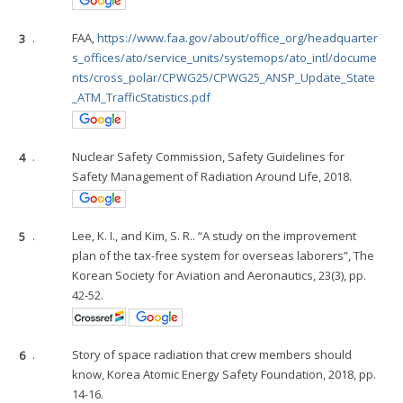
3
.
FAA,
https://www.faa.gov/about/office_org/headquarter
s_offices/ato/service_units/systemops/ato_intl/docume
nts/cross_polar/CPWG25/CPWG25_ANSP_Update_State
_ATM_TrafficStatistics.pdf
4
.
Nuclear Safety Commission, Safety Guidelines for
Safety Management of Radiation Around Life, 2018.
5
.
Lee, K. I., and Kim, S. R.. “A study on the improvement
plan of the tax-free system for overseas laborers”, The
Korean Society for Aviation and Aeronautics, 23(3), pp.
42-52.
6
.
Story of space radiation that crew members should
know, Korea Atomic Energy Safety Foundation, 2018, pp.
14-16.