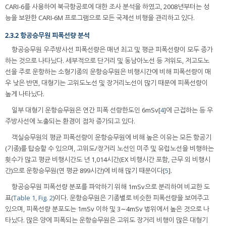
CARI-6를 사용하여 북극항공로에 대한 조사 분석을 하였고, 2008년부터는 성
능을 보완한 CARI-6M 프로그램으로 모든 국제선 비행을 관리하고 있다.
2.3.2 항공승무원 피폭선량 분석
항공승무원 우주방사선 피폭선량은 매년 최고 및 평균 피폭선량이 모두 증가
하는 것으로 나타났다. 세부적으로 단거리 및 동남아노선 등 저위도, 저고도노
선을 주로 운항하는 소형기종의 운항승무원은 비행시간에 비해 피폭선량이 매
우 낮은 반면, 대형기는 고위도노선 및 장거리노선이 많기 때문에 피폭선량이
높게 나타났다.
일부 대형기 운항승무원은 연간 피폭 선량한도인 6mSv[
4
]에 근접하는 등 우
주방사선에 노출되는 환경이 점차 증가되고 있다.
객실승무원의 평균 피폭선량이 운항승무원에 비해 높은 이유는 모든 항공기
(기종)를 탑승할 수 있으며, 고위도/장거리 노선인 미주 및 유럽노선을 비행하는
횟수가 많고 평균 비행시간도 년 1,014시간(EX 비행시간 포함, 근무 외 비행시
간)으로 운항승무원(연 평균 899시간)에 비해 많기 때문이다[
5
].
항공승무원 피폭선량 분포를 파악하기 위해 1mSv으로 분리하여 비교한 도
표(
Table 1
,
Fig. 2
)이다. 운항승무원은 기종별로 비슷한 피폭선량을 보여주고
있으며, 피폭선량 분포도는 1mSv 이하 및 3∼4mSv 범위에서 높은 것으로 나
타났다. 많은 양에 피폭되는 운항승무원은 고위도 장거리 비행이 많은 대형기