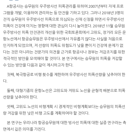
A항공사는 승무원의 우주방사선 피폭관리를 위하여 2007년부터 자체 프로
그램을 개발, 이용하여 관리하는 등 만전을 기하고 있다. 그러나 2018년 3명의
전직 승무원이 우주방사선 피폭으로 의심되는 산재 신청을 하면서 우주방사선
피폭이 건강에 미치는 영향에 대한 관심이 다시 높아졌다. 2018년 11월 승무원
우주방사선 피폭 안전관리 개선을 위한 국회토론회에서 고위도, 장거리 모든 운
항노선에서 항공승무원은 우주방사선에서 자유롭지 않다는 사실을 처음으로
인지하게 되었으며, 저 선량의 피폭도 위험도가 낮을 뿐이지 건강에 문제가 없
다는 것은 아니라는 전문가의 의견을 근거로 항공사나 정부는 저감조치를 위한
적극적인 방안을 모색해야 할 것이다. 본 연구에서는 승무원의 피폭을 저감할
수 있는 방안을 다음과 같이 제시하고자 한다.
첫째, 북극항공로 비행 횟수를 제한하여 우주방사선 피폭선량을 낮추어야 한
다.
둘째, 대형기종의 운항노선은 고위도와 저위도 노선을 균형적 배분으로 피폭
선량을 낮추어야 한다.
셋째, 고위도 노선의 비행계획 시 경제적인 비행계획보다는 승무원의 피폭선
량 저감을 위한 낮은 비행 고도를 계획하여야 할 것이다.
본 연구는 우리나라 항공승무원에 대한 빙사선 피폭에 대한 실증 연구라는 측
면에서 깊은 의미를 가진다.