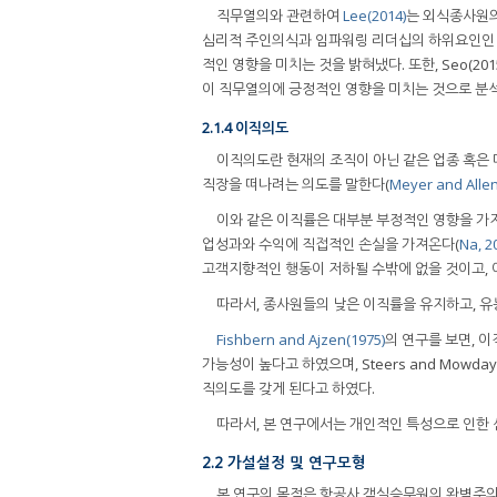
직무열의와 관련하여
Lee(2014)
는 외식종사원의
심리적 주인의식과 임파워링 리더십의 하위요인인 코
적인 영향을 미치는 것을 밝혀냈다. 또한, Seo(2
이 직무열의에 긍정적인 영향을 미치는 것으로 분
2.1.4 이직의도
이직의도란 현재의 조직이 아닌 같은 업종 혹은
직장을 떠나려는 의도를 말한다(
Meyer and Allen
이와 같은 이직률은 대부분 부정적인 영향을 가지
업성과와 수익에 직접적인 손실을 가져온다(
Na, 2
고객지향적인 행동이 저하될 수밖에 없을 것이고, 
따라서, 종사원들의 낮은 이직률을 유지하고, 유
Fishbern and Ajzen(1975)
의 연구를 보면, 
가능성이 높다고 하였으며, Steers and Mowd
직의도를 갖게 된다고 하였다.
따라서, 본 연구에서는 개인적인 특성으로 인한
2.2 가설설정 및 연구모형
본 연구의 목적은 항공사 객실승무원의 완벽주의 