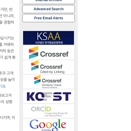
지만, 반
Advanced Search
뿐만 아니라,
Free Email Alerts
을 경험하
부담시키는
를 저해하
 저하 등은
아가 쉽게 확
준과 고객
율성을 높이
012
).
알아보고자
주의 성향
시키며, 이