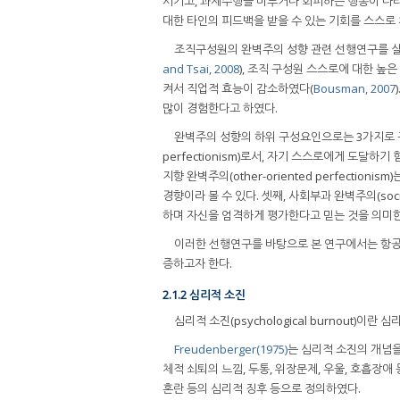
시키고, 과제수행을 미루거나 회피하는 행동이 나타
대한 타인의 피드백을 받을 수 있는 기회를 스스로
조직구성원의 완벽주의 성향 관련 선행연구를 살
and Tsai, 2008
), 조직 구성원 스스로에 대한 
켜서 직업적 효능이 감소하였다(
Bousman, 2007
많이 경험한다고 하였다.
완벽주의 성향의 하위 구성요인으로는 3가지로 
perfectionism)로서, 자기 스스로에게 도달
지향 완벽주의(other-oriented perfect
경향이라 볼 수 있다. 셋째, 사회부과 완벽주의(socia
하며 자신을 엄격하게 평가한다고 믿는 것을 의미한
이러한 선행연구를 바탕으로 본 연구에서는 항공
증하고자 한다.
2.1.2 심리적 소진
심리적 소진(psychological burnout)이
Freudenberger(1975)
는 심리적 소진의 개념을
체적 쇠퇴의 느낌, 두통, 위장문제, 우울, 호흡장애
혼란 등의 심리적 징후 등으로 정의하였다.