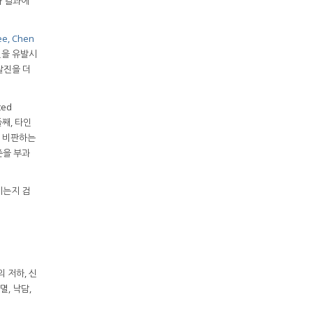
과 결과에
ee, Chen
진을 유발시
무탈진을 더
ted
둘째, 타인
고 비판하는
기준을 부과
치는지 검
 저하, 신
멸, 낙담,