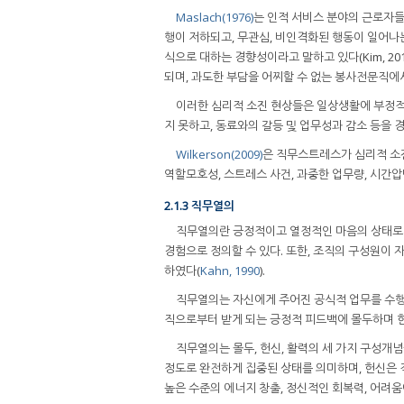
Maslach(1976)
는 인적 서비스 분야의 근로자
행이 저하되고, 무관심, 비인격화된 행동이 일어나
식으로 대하는 경향성이라고 말하고 있다(Kim, 2010
되며, 과도한 부담을 어찌할 수 없는 봉사전문직에
이러한 심리적 소진 현상들은 일상생활에 부정적
지 못하고, 동료와의 갈등 및 업무성과 감소 등을 경험한
Wilkerson(2009)
은 직무스트레스가 심리적 소진
역할모호성, 스트레스 사건, 과중한 업무량, 시간
2.1.3 직무열의
직무열의란 긍정적이고 열정적인 마음의 상태로
경험으로 정의할 수 있다. 또한, 조직의 구성원이
하였다(
Kahn, 1990
).
직무열의는 자신에게 주어진 공식적 업무를 수
직으로부터 받게 되는 긍정적 피드백에 몰두하며 헌
직무열의는 몰두, 헌신, 활력의 세 가지 구성개
정도로 완전하게 집중된 상태를 의미하며, 헌신은 
높은 수준의 에너지 창출, 정신적인 회복력, 어려움