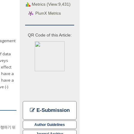
Metrics (View:9,431)
PlumX Metrics
QR Code of this Article:
ngagement
f data
rveys
 effect
o have a
o have a
e (-)
E-Submission
Author Guidelines
수행하기 위
Journal Archive