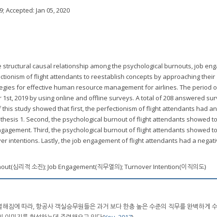
9
; Accepted:
Jan 05, 2020
the structural causal relationship among the psychological burnouts, job e
ctionism of flight attendants to reestablish concepts by approaching their
rategies for effective human resource management for airlines. The period o
 1st, 2019 by using online and offline surveys. A total of 208 answered su
 this study showed that first, the perfectionism of flight attendants had an
hesis 1. Second, the psychological burnout of flight attendants showed t
engagement. Third, the psychological burnout of flight attendants showed t
ver intentions. Lastly, the job engagement of flight attendants had a negativ
nout(심리적 소진); Job Engagement(직무열의); Turnover Intention(이직의도)
열해짐에 따라, 항공사 객실승무원들은 과거 보다 한층 높은 수준의 직무를 완벽하게 
의 이미지를 형성하는데 주력해오고 있다(
You, 2017
).