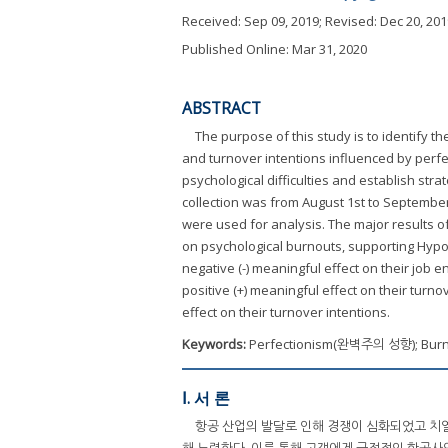
Received:
Sep 09, 2019
; Revised:
Dec 20, 201
Published Online: Mar 31, 2020
ABSTRACT
The purpose of this study is to identify 
and turnover intentions influenced by perfe
psychological difficulties and establish st
collection was from August 1st to September
were used for analysis. The major results of
on psychological burnouts, supporting Hypot
negative (-) meaningful effect on their job 
positive (+) meaningful effect on their turno
effect on their turnover intentions.
Keywords:
Perfectionism(완벽주의 성향); Bur
Ⅰ. 서 론
항공 산업의 발달로 인해 경쟁이 심화되었고 치
해 노력한다. 이를 통해 고객에게 긍정적인 항공사