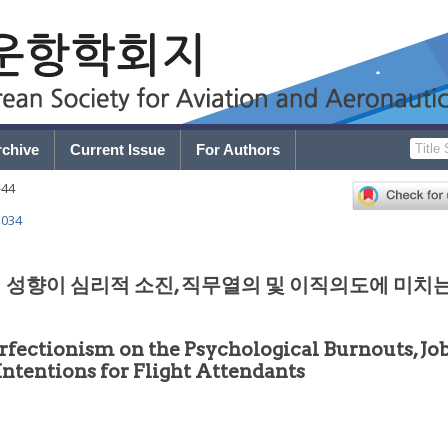
rchive
Current Issue
For Authors
-
44
.034
성향이 심리적 소진, 직무열의 및 이직의도에 미치
erfectionism on the Psychological Burnouts, Jo
tentions for Flight Attendants