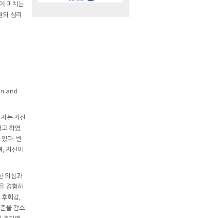
에 미치는
원의 심리
 and
의자는 자신
다고 하였
있다. 반
며, 자신이
한 의심과
만을 경험하
 후회감,
수준을 감소