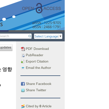
Select Language
▼
PDF Download
PubReader
Export Citation
Email the Author
는 영향
Share Facebook
b
Share Twitter
Cited by
0
Article