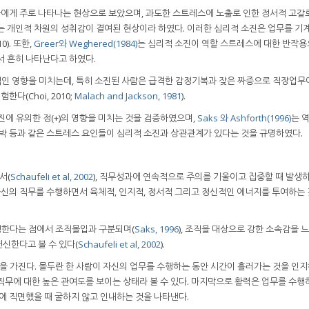
들에게 주로 나타나는 현상으로 보았으며, 과도한 스트레스에 노출로 인한 정서적 고갈
는 개인적 차원의 성취감이 결여된 현상이라 하였다. 이러한 심리적 소진은 업무를 기
). 또한,
Greer와 Weghered(1984)
는 심리적 소진이 역할 스트레스에 대한 반작용
서 흔히 나타난다고 하였다.
인 영향을 미치는데, 특히 소진된 사람은 급격한 감정기복과 잦은 짜증으로 직장업무
다(Choi, 2010;
Malach and Jackson, 1981
).
에 유의한 정(+)의 영향을 미치는 것을 검증하였으며,
Saks 와 Ashforth(1996)
는 
압박 등과 같은 스트레스 요인들이 심리적 소진과 상관관계가 있다는 것을 규명하였다.
서(
Schaufeli et al, 2002
), 직무성과에 연속적으로 주의를 기울이고 집중할 때 발생
 자신의 직무를 수행하면서 육체적, 인지적, 정서적 그리고 정신적인 에너지를 투여하는
행한다는 점에서 조직몰입과 구분되며(
Saks, 1996
), 조직을 대상으로 강한 소속감을 느
신한다고 볼 수 있다(
Schaufeli et al, 2002
).
념을 가진다. 몰두란 한 사람이 자신의 업무를 수행하는 동안 시간이 흘러가는 것을 인
직무에 대한 높은 관여도를 보이는 상태라 볼 수 있다. 마지막으로 활력은 업무를 수행
에 직면했을 때 굴하지 않고 인내하는 것을 나타낸다.