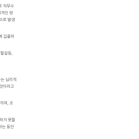
로 직무수
계적인 방
으로 발생
에 집중하
역할갈등,
하는 심리적
 것이라고
끼며, 조
지하지 못할
하는 동안