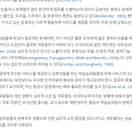
빈틈이나 부족함이 없이 완전하게 업무를 수행하는데 있어서 긍정적인 측면도 존재하
 불안감, 두려움, 스트레스 등 부정적인 측면도 동반되고 있다(
Hollender, 1965
). 
 가지고 있는 감정과는 다르게 행동하며 서비스를 제공할 것이며, 이로 인해 감정소진
사원들에게 있어 일상적인 문제이며, 자기 자신은 물론 조직에게 많은 경제적 비용을 
이 지치고 소진되어 결국엔 직무열의가 저하되거나, 이직의도와 같은 개인적인 직무성과
ee, 2014
). 심리적 소진이 장시간 노출이 되면 겪게 되는 우울, 신체적 피로, 면역기능
 나타나게 되며(
Montegomery, Panagopolou, Wildt and Meenks, 2006
), 더 나
 이는 집단적 소진으로 이어질 수 있다(
Cordes and Dougherty, 1993
).
객들에게 우수한 서비스를 제공하고 상호작용을 하는 객실승무원들에 의해 서비스의 수
 위해서는 무엇보다도 우수한 인적자원의 확보와 관리가 제고되어야 한다. 업무의 효
의가 요구되며, 이는 항공사 입장에서는 매우 중요한 의미를 갖고 있다(
Lee et al., 2
승무원들의 개인 성향이 심리적 소진 및 직무열의, 이직의도에 미치는 영향에 대해서 
 주로 직장인, 외식산업 종사원, 교사 등으로 제한적이며, 항공사 객실승무원의 완벽
실승무원들의 완벽주의 성향으로 인한 심리적 소진 증상을 감소시키고, 직무열의는 상승
있을 것으로 사료된다.