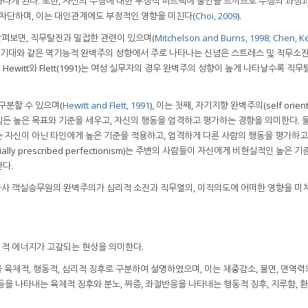
나게 된다. 또한, 자신의 수행에 대한 부정적 피드백에 불안을 느끼므로 수행의 과정
 차단하며, 이는 대인관계에도 부정적인 영향을 미친다(
Choi, 2009
).
펴보면, 직무탈진과 밀접한 관련이 있으며(
Mitchelson and Burns, 1998
;
Chen, K
높은 기대와 같은 역기능적 완벽주의 성향에서 주로 나타나는 신념은 스트레스 및 직무소
). Hewitt와 Flett(1991)는 여성 실무자의 경우 완벽주의 성향이 높게 나타날수록 직
구분할 수 있으며(
Hewitt and Flett, 1991
), 이는 첫째, 자기지향 완벽주의(self orien
하기 힘든 높은 목표와 기준을 세우고, 자신의 행동을 엄격하고 평가하는 경향을 의미한다. 
ionism)는 자신이 아닌 타인에게 높은 기준을 적용하고, 엄격하게 다른 사람의 행동을 평가하
lly prescribed perfectionism)는 주변의 사람들이 자신에게 비현실적인 높은 
다.
사 객실승무원의 완벽주의가 심리적 소진과 직무열의, 이직의도에 어떠한 영향을 미
란 심리적 에너지가 고갈되는 현상을 의미한다.
 육체적, 행동적, 심리적 징후로 구분하여 설명하였으며, 이는 체중감소, 불면, 면역력의
 등을 나타내는 육체적 징후와 분노, 짜증, 좌절반응을 나타내는 행동적 징후, 지루함, 환