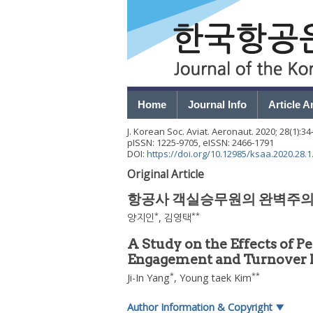
Home
Journal Info
Article A
J. Korean Soc. Aviat. Aeronaut.
2020
;
28
(
1
):
34
pISSN: 1225-9705, eISSN: 2466-1791
DOI:
https://doi.org/10.12985/ksaa.2020.28.1
Original Article
항공사 객실승무원의 완벽주의 
*
**
양지인
,
김영택
A Study on the Effects of P
Engagement and Turnover In
*
**
Ji-In Yang
,
Young taek Kim
Author Information & Copyright
▼