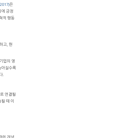
2017)
은
의에 긍정
변혁적 행동
하고, 현
 기업의 영
 높아질수록
다.
으로 연결될
충될 때 이
관련 개념