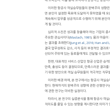
이러한 항공사 객실승무원들의 완벽주의 성향은 
면 본인이 설정한 목표에 도달하지 못하였을 때 오는
계속해서 업무를 성공적으로 수행하기 위해 본인이
게 될 것이다.
심리적 소진은 성과를 창출해야 하는 기업의 종
주요한 관심사이다(
Maslach, 1981
). 몸과 마음
는 결과를 초래한다(
Jung et al., 2016
;
Han and L
결국 업무성취도 감소, 사직 등의 부정적인 결과로
산되어 주위에 있는 동료들에게도 전달될 수 있으며,
한편, 대표적인 서비스 산업인 항공 산업은 승
만족, 충성도 등이 결정되므로, 만족스러운 결과를
기 위한 방안으로 객실 승무원들의 적극적인 직무열
이러한 배경 하에, 본 연구에서는 항공사 객실
한다. 현재까지의 완벽주의 성향에 관한 선행연구는
에 관한 연구는 미비한 실정이다.
따라서, 본 연구의 실증분석을 통해 항공사 객
직의도를 줄일 수 있는 방향을 제시한다면 의미가 