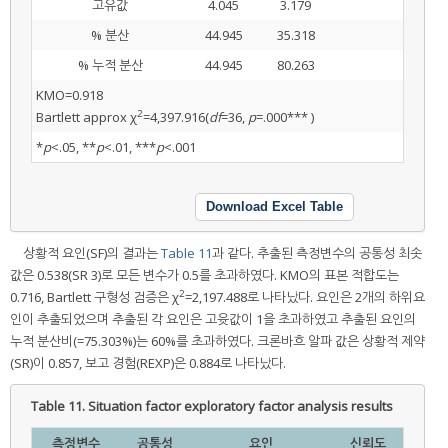
고유값
4.045
3.179
% 분산
44.945
35.318
% 누적 분산
44.945
80.263
KMO=0.918
2
Bartlett approx χ
=4,397.916(
df
=36,
p
=.000*** )
*
p
<.05, **
p
<.01, ***
p
<.001
Download Excel Table
상황적 요인(SF)의 결과는
Table 11
과 같다. 추출된 측정변수의 공통성 최솟
값은 0.538(SR 3)로 모든 변수가 0.5를 초과하였다. KMO의 표본 적합도는
2
0.716, Bartlett 구형성 검증은 χ
=2,197.488로 나타났다. 요인은 2개의 하위요
인이 추출되었으며 추출된 각 요인은 고윳값이 1을 초과하였고 추출된 요인의
누적 분산비(=75.303%)는 60%를 초과하였다. 크론바흐 알파 값은 상황적 제약
(SR)이 0.857, 보고 경험(REXP)은 0.884로 나타났다.
Table 11.
Situation factor exploratory factor analysis results
측정변수
공통성
요인
신뢰도