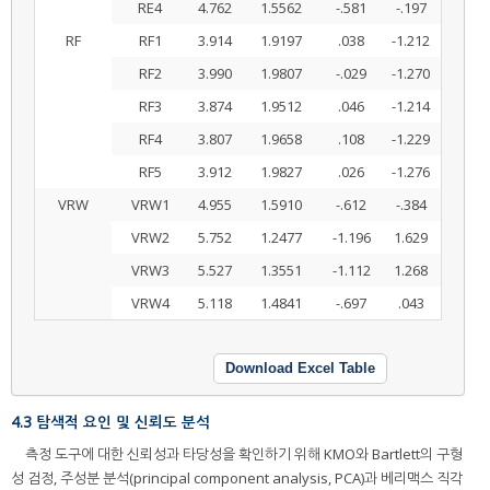
RE4
4.762
1.5562
-.581
-.197
RF
RF1
3.914
1.9197
.038
-1.212
RF2
3.990
1.9807
-.029
-1.270
RF3
3.874
1.9512
.046
-1.214
RF4
3.807
1.9658
.108
-1.229
RF5
3.912
1.9827
.026
-1.276
VRW
VRW1
4.955
1.5910
-.612
-.384
VRW2
5.752
1.2477
-1.196
1.629
VRW3
5.527
1.3551
-1.112
1.268
VRW4
5.118
1.4841
-.697
.043
Download Excel Table
4.3 탐색적 요인 및 신뢰도 분석
측정 도구에 대한 신뢰성과 타당성을 확인하기 위해 KMO와 Bartlett의 구형
성 검정, 주성분 분석(principal component analysis, PCA)과 베리맥스 직각