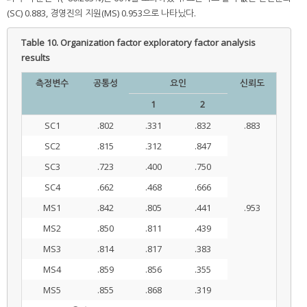
(SC) 0.883, 경영진의 지원(MS) 0.953으로 나타났다.
Table 10.
Organization factor exploratory factor analysis
results
측정변수
공통성
요인
신뢰도
1
2
SC1
.802
.331
.832
.883
SC2
.815
.312
.847
SC3
.723
.400
.750
SC4
.662
.468
.666
MS1
.842
.805
.441
.953
MS2
.850
.811
.439
MS3
.814
.817
.383
MS4
.859
.856
.355
MS5
.855
.868
.319