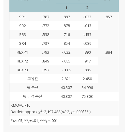
1
2
SR1
.787
.887
-.023
.857
SR2
.772
.878
-.013
SR3
.538
.716
-.157
SR4
.737
.854
-.089
REXP1
.793
-.032
.890
.884
REXP2
.849
-.085
.917
REXP3
.797
-.116
.885
고유값
2.821
2.450
% 분산
40.307
34.996
% 누적 분산
40.307
75.303
KMO=0.716
2
Bartlett approx χ
=2,197.488(
df
=2,
p
=.000*** )
*
p
<.05, **
p
<.01, ***
p
<.001