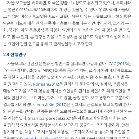
자율 보고율을 비교하면, 미국은 평균 1% 정도로 유지되고 있으나, 우리나라
는 평균 0.035%로 약 30배의 차이가 있는 것을 알 수 있다. 우리나라의 자율보
고가 20년 이상 시행되었음에도 신고율이 낮은 이유는 자율보고에 대한 의향은
단순히 제도에 대한 인식 부족이나 홍보 미흡보다는 개인적인 제약, 조직의 문
화, 국가의 제도 운용방식 등 다양한 요인에 의해 복합적 요인에 영향을 받고 있
다고 볼 수 있다. 본 연구는 자율보고 대상자를 중심으로 자율보고 의향에 미치
는 요인에 관한 연구를 통해 그 관계성을 밝히고자 한다.
2.3 선행연구
자율보고와 관련된 문헌과 선행연구를 살펴보면 다음과 같다.
ICAO(2018)
는
｢안전관리 매뉴얼(Doc. 9859)｣을 통해 국가적 차원, 조직적 차원에서 자율보고
를 위한 권고사항을 설명하였으며 안전 문화, 신뢰, 믿음, 신원 보호, 비처벌 등
을 권고하고 있다.
Norman(2016)
은 관제사와 운항관리사, 정비사, 조종사를
대상으로 자율보고에 영향을 미치는 요인들의 관계를 확인하기 위해 요인을 조
직적 안전 가치, 보고 마찰, 과거 보고 경험, 공정 문화, 보고 경향으로 구분하여
결과를 제시하였다.
Jeon & Kim(2017)
은 간호사의 근접오류 보고 의향과 환자
의 안전 문화 인식의 관계를 분석함으로써 근접오류 보고체계 개선에 관한 연구
를 진행하였다. Sharnparpai et al.(2021)은 자율보고에 영향을 미치는 요인
을 탐색적 요인분석을 통해 분석하여 보고자의 공공의식, 조직의 관리자, 안전
장치의 구현, 대응 보고 시스템의 효용성, 보고자의 자세 등 총 5개의 요인을 도
출하였다.
Sieberichs & Kluge(2021)
는 조종사의 자율보고에 관한 연구를 위