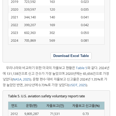
2019
723,592
163
0.023
2020
339,597
120
0.035
2021
344,140
140
0.041
2022
399,207
169
0.042
2023
602,363
302
0.050
2024
705,869
569
0.081
Download Excel Table
우리나라와 비교하기 위한 미국의 자율보고 현황은
Table 5
와 같다. 2024년
에 131,138건으로 신고 건수가 가장 높았으며 2020년에는 65,656건으로 가장
낮았다(
NASA, 2025
). 운항 편수 대비 자율보고 신고율은 2024년 1.35%로 가
장 높았던 반면, 2012년에 0.73%로 가장 낮았다(
USDT, 2025
).
Table 5.
U.S. aviation safety voluntary report rate
연도
운항(편)
자율보고(건)
자율보고 신고율(%)
2012
9,805,287
71,531
0.73