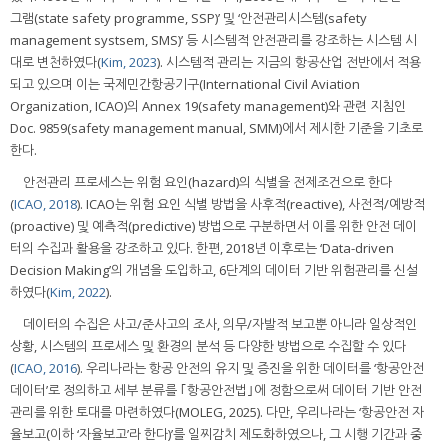
그램(state safety programme, SSP)’ 및 ‘안전관리시스템(safety
management systsem, SMS)’ 등 시스템적 안전관리를 강조하는 시스템 시
대로 변천하였다(
Kim, 2023
). 시스템적 관리는 지금의 항공산업 전반에서 적용
되고 있으며 이는 국제민간항공기구(International Civil Aviation
Organization, ICAO)의 Annex 19(safety management)와 관련 지침인
Doc. 9859(safety management manual, SMM)에서 제시한 기준을 기초로
한다.
안전관리 프로세스는 위험 요인(hazard)의 식별을 전제조건으로 한다
(
ICAO, 2018
). ICAO는 위험 요인 식별 방법을 사후적(reactive), 사전적/예방적
(proactive) 및 예측적(predictive) 방법으로 구분하면서 이를 위한 안전 데이
터의 수집과 활용을 강조하고 있다. 한편, 2018년 이후로는 ‘Data-driven
Decision Making’의 개념을 도입하고, 6단계의 데이터 기반 위험관리를 신설
하였다(
Kim, 2022
).
데이터의 수집은 사고/준사고의 조사, 의무/자발적 보고뿐 아니라 일상적인
상황, 시스템의 프로세스 및 환경의 분석 등 다양한 방법으로 수집할 수 있다
(
ICAO, 2016
). 우리나라는 항공 안전의 유지 및 증진을 위한 데이터를 ‘항공안전
데이터’로 정의하고 세부 분류를 ｢항공안전법｣에 정함으로써 데이터 기반 안전
관리를 위한 토대를 마련하였다(MOLEG, 2025). 다만, 우리나라는 ‘항공안전 자
율보고(이하 ‘자율보고’라 한다)’를 일찌감치 제도화하였으나, 그 시행 기간과 중