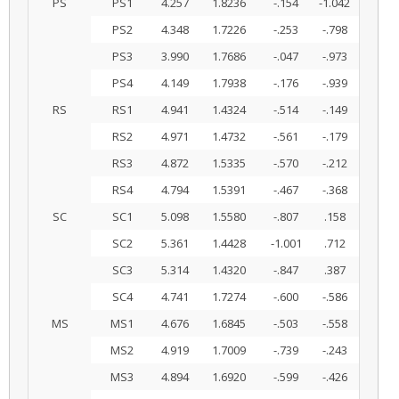
PS
PS1
4.257
1.8236
-.154
-1.042
PS2
4.348
1.7226
-.253
-.798
PS3
3.990
1.7686
-.047
-.973
PS4
4.149
1.7938
-.176
-.939
RS
RS1
4.941
1.4324
-.514
-.149
RS2
4.971
1.4732
-.561
-.179
RS3
4.872
1.5335
-.570
-.212
RS4
4.794
1.5391
-.467
-.368
SC
SC1
5.098
1.5580
-.807
.158
SC2
5.361
1.4428
-1.001
.712
SC3
5.314
1.4320
-.847
.387
SC4
4.741
1.7274
-.600
-.586
MS
MS1
4.676
1.6845
-.503
-.558
MS2
4.919
1.7009
-.739
-.243
MS3
4.894
1.6920
-.599
-.426