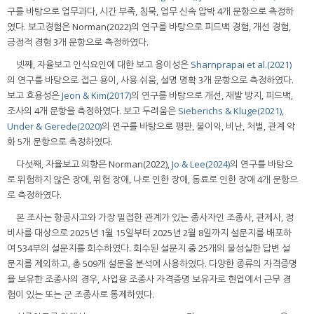
구를 바탕으로 업무과다, 시간 부족, 침묵, 업무 신속 압박 4개 문항으로 측정하
였다. 보고경험은 Norman(2022)의 연구를 바탕으로 피드백 경험, 개선 경험,
긍정적 경험 3개 문항으로 측정하였다.
넷째, 자율보고 인식요인에 대한 보고 용이성은
Sharnprapai et al.(2021)
의 연구를 바탕으로 접근 용이, 사용 쉬움, 설명 명확 3개 문항으로 측정하였다.
보고 효용성은
Jeon & Kim(2017)
의 연구를 바탕으로 개선, 재발 방지, 피드백,
조사의 4개 문항을 측정하였다. 보고 두려움은
Sieberichs & Kluge(2021)
,
Under & Gerede(2020)
의 연구를 바탕으로 평판, 불이익, 비난, 처벌, 관계 악
화 5개 문항으로 측정하였다.
다섯째, 자율보고 의향은 Norman(2022),
Jo & Lee(2024)
의 연구를 바탕으
로 위험하지 않은 장애, 위험 장애, 나로 인한 장애, 동료로 인한 장애 4개 문항으
로 측정하였다.
본 조사는 항공사고와 가장 밀접한 관계가 있는 종사자인 조종사, 관제사, 정
비사를 대상으로 2025년 1월 15일부터 2025년 2월 8일까지 설문지를 배포하
여 534부의 설문지를 회수하였다. 회수된 설문지 중 25개의 불성실한 답변 설
문지를 제외하고, 총 509개 설문을 분석에 사용하였다. 다양한 종류의 자격증명
을 보유한 조종사의 경우, 사업용 조종사 자격증명 보유자로 현업에서 근무 경
험이 있는 또는 군 조종사로 통제하였다.