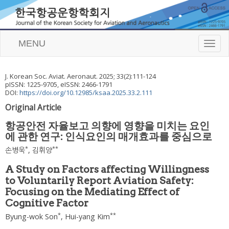
MENU
T
o
g
g
J. Korean Soc. Aviat. Aeronaut.
2025
;
33
(
2
):
111
-
124
l
pISSN: 1225-9705, eISSN: 2466-1791
e
DOI:
https://doi.org/10.12985/ksaa.2025.33.2.111
n
Original Article
a
v
항공안전 자율보고 의향에 영향을 미치는 요인
i
에 관한 연구: 인식요인의 매개효과를 중심으로
g
a
*
**
손병욱
,
김휘양
t
i
A Study on Factors affecting Willingness
o
to Voluntarily Report Aviation Safety:
n
Focusing on the Mediating Effect of
Cognitive Factor
*
**
Byung-wok Son
,
Hui-yang Kim