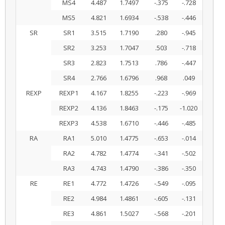
MS4
4.487
1.7497
-.375
-.728
MS5
4.821
1.6934
-.538
-.446
SR
SR1
3.515
1.7190
.280
-.945
SR2
3.253
1.7047
.503
-.718
SR3
2.823
1.7513
.786
-.447
SR4
2.766
1.6796
.968
.049
REXP
REXP1
4.167
1.8255
-.223
-.969
REXP2
4.136
1.8463
-.175
-1.020
REXP3
4.538
1.6710
-.446
-.485
RA
RA1
5.010
1.4775
-.653
-.014
RA2
4.782
1.4774
-.341
-.502
RA3
4.743
1.4790
-.386
-.350
RE
RE1
4.772
1.4726
-.549
-.095
RE2
4.984
1.4861
-.605
-.131
RE3
4.861
1.5027
-.568
-.201