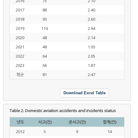
2016
75
2.10
2017
88
2.40
2018
93
2.60
2019
114
2.94
2020
48
2.14
2021
48
1.93
2022
64
2.05
2023
66
1.87
평균
81
2.47
Download Excel Table
Table 2.
Domestic aviation accidents and incidents status
년도
사고(건)
준사고(건)
합계(건)
2012
5
9
14