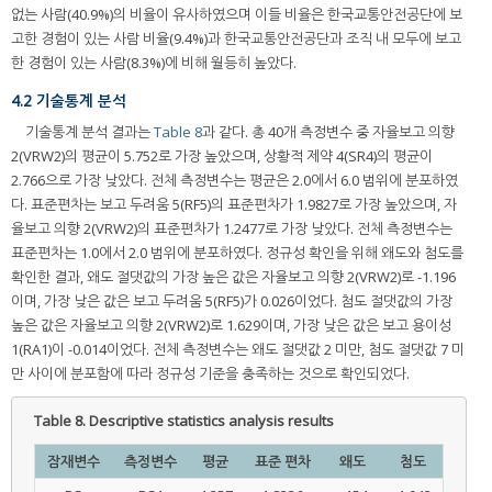
없는 사람(40.9%)의 비율이 유사하였으며 이들 비율은 한국교통안전공단에 보
고한 경험이 있는 사람 비율(9.4%)과 한국교통안전공단과 조직 내 모두에 보고
한 경험이 있는 사람(8.3%)에 비해 월등히 높았다.
4.2 기술통계 분석
기술통계 분석 결과는
Table 8
과 같다. 총 40개 측정변수 중 자율보고 의향
2(VRW2)의 평균이 5.752로 가장 높았으며, 상황적 제약 4(SR4)의 평균이
2.766으로 가장 낮았다. 전체 측정변수는 평균은 2.0에서 6.0 범위에 분포하였
다. 표준편차는 보고 두려움 5(RF5)의 표준편차가 1.9827로 가장 높았으며, 자
율보고 의향 2(VRW2)의 표준편차가 1.2477로 가장 낮았다. 전체 측정변수는
표준편차는 1.0에서 2.0 범위에 분포하였다. 정규성 확인을 위해 왜도와 첨도를
확인한 결과, 왜도 절댓값의 가장 높은 값은 자율보고 의향 2(VRW2)로 -1.196
이며, 가장 낮은 값은 보고 두려움 5(RF5)가 0.026이었다. 첨도 절댓값의 가장
높은 값은 자율보고 의향 2(VRW2)로 1.629이며, 가장 낮은 값은 보고 용이성
1(RA1)이 -0.014이었다. 전체 측정변수는 왜도 절댓값 2 미만, 첨도 절댓값 7 미
만 사이에 분포함에 따라 정규성 기준을 충족하는 것으로 확인되었다.
Table 8.
Descriptive statistics analysis results
잠재변수
측정변수
평균
표준 편차
왜도
첨도