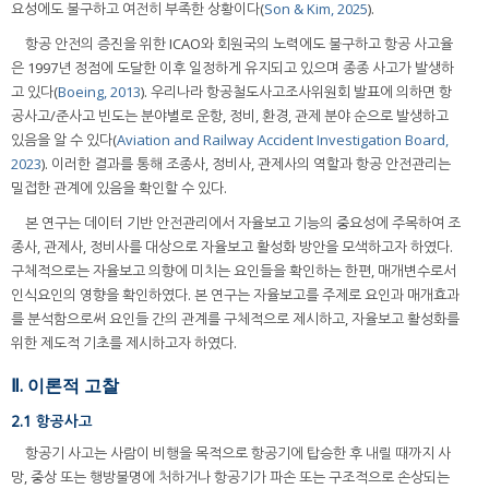
요성에도 불구하고 여전히 부족한 상황이다(
Son & Kim, 2025
).
항공 안전의 증진을 위한 ICAO와 회원국의 노력에도 불구하고 항공 사고율
은 1997년 정점에 도달한 이후 일정하게 유지되고 있으며 종종 사고가 발생하
고 있다(
Boeing, 2013
). 우리나라 항공철도사고조사위원회 발표에 의하면 항
공사고/준사고 빈도는 분야별로 운항, 정비, 환경, 관제 분야 순으로 발생하고
있음을 알 수 있다(
Aviation and Railway Accident Investigation Board,
2023
). 이러한 결과를 통해 조종사, 정비사, 관제사의 역할과 항공 안전관리는
밀접한 관계에 있음을 확인할 수 있다.
본 연구는 데이터 기반 안전관리에서 자율보고 기능의 중요성에 주목하여 조
종사, 관제사, 정비사를 대상으로 자율보고 활성화 방안을 모색하고자 하였다.
구체적으로는 자율보고 의향에 미치는 요인들을 확인하는 한편, 매개변수로서
인식요인의 영향을 확인하였다. 본 연구는 자율보고를 주제로 요인과 매개효과
를 분석함으로써 요인들 간의 관계를 구체적으로 제시하고, 자율보고 활성화를
위한 제도적 기초를 제시하고자 하였다.
Ⅱ. 이론적 고찰
2.1 항공사고
항공기 사고는 사람이 비행을 목적으로 항공기에 탑승한 후 내릴 때까지 사
망, 중상 또는 행방불명에 처하거나 항공기가 파손 또는 구조적으로 손상되는