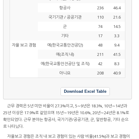
항공사
236
46.4
국기기관 / 공공기관
110
21.6
군
74
14.5
기타
17
3.3
자율 보고 경험
예(한국교통안전공단)
48
9.4
예(조직 내)
211
41.5
예(한국교통안전공단 및 조직)
42
8.3
아니요
208
40.9
Download Excel Table
근무 경력은 5년 미만 비율이 27.3%이고, 5∼9년은 18.3%, 10년∼14년과
25년 이상은 17.9%로 같았으며 15년∼19년은 10.6%, 20년∼24년은 8.1%로
확인되었다. 근무 분야는 항공사, 국가기관/공공기관, 군, 일반항공, 기타 순으
로 나타났다.
자율보고 경험은 조직 내 보고 경험이 있는 사람 비율(41.5%)과 보고 경험이