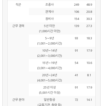
직군
조종사
249
48.9
관제사
106
20.8
정비사
154
30.3
근무 경력
5년 미만
139
27.3
(1,000시간 미만)
5∼9년
93
18.3
(1,001∼2,000시간)
10년∼14년
91
17.9
(2,001∼3,000시간)
15년∼19년
54
10.6
(3,001∼4,000시간)
20년∼24년
41
8.1
(4,001∼5,000시간)
25년 이상
91
17.9
(5,001시간 이상)
근무 분야
일반항공
72
14.1
(교육기관, 측량 등)