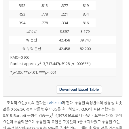
RS2
.813
.377
.819
RS3
.778
.221
.854
RS4
.778
.334
.816
고유값
3.397
3.179
% 분산
42.458
39.743
% 누적 분산
42.458
82.200
KMO=0.905
2
Bartlett approx χ
=3,717.447(
df
=28,
p
=.000*** )
*
p
<.05, **
p
<.01, ***
p
<.001
Download Excel Table
조직적 요인(OF)의 결과는
Table 10
과 같다. 추출된 측정변수의 공통성 최솟
값은 0.662(SC 4)로 모든 변수가 0.5를 초과하였다. KMO의 표본 적합도는
2
0.918, Bartlett 구형성 검증은 χ
=4,397.916으로 나타났다. 요인은 2개의 하위
요인이 추출되었으며 추출된 각 요인은 고윳값이 1을 초과하였고 추출된 요인
의 누적 분산비(=80.263%)는 60%를 초과하였다. 크론바흐 알파 값은 안전문화