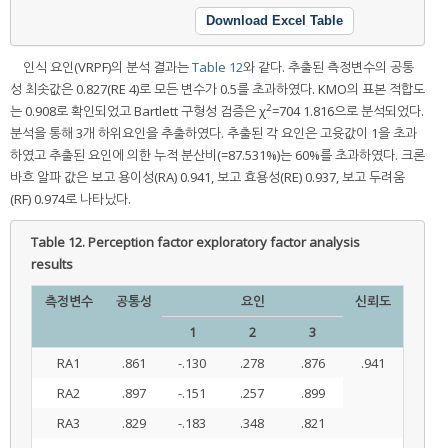
Download Excel Table
인식 요인(VRPF)의 분석 결과는
Table 12
와 같다. 추출된 측정변수의 공통
성 최솟값은 0.827(RE 4)로 모든 변수가 0.5를 초과하였다. KMO의 표본 적합도
2
는 0.908로 확인되었고 Bartlett 구형성 검증은 χ
=704 1.816으로 분석되었다.
분석을 통해 3개 하위요인을 추출하였다. 추출된 각 요인은 고윳값이 1을 초과
하였고 추출된 요인에 의한 누적 분산비(=87.531%)는 60%를 초과하였다. 크론
바흐 알파 값은 보고 용이성(RA) 0.941, 보고 효용성(RE) 0.937, 보고 두려움
(RF) 0.974로 나타났다.
Table 12.
Perception factor exploratory factor analysis
results
측정변수
공통성
요인
신뢰도
1
2
3
RA1
.861
-.130
.278
.876
.941
RA2
.897
-.151
.257
.899
RA3
.829
-.183
.348
.821