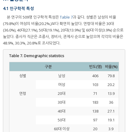
4.1 인구학적 특성
본 연구의 509명 인구학적 특성은
Table 7
과 같다. 성별은 남성의 비율
(79.8%)이 여성의 비율(20.2%,)보다 확연히 높았다. 연령대 비율은 30대
(36.0%), 40대(27.1%), 50대(19.1%), 20대(13.9%) 및 60대 이상(3.9%) 순으로
높았다. 종사자 직군은 조종사, 정비사, 관제사 순으로 높았으며 각각의 비율은
48.9%, 30.3%, 20.8%로 조사되었다.
Table 7.
Demographic statistics
구분
빈도(명)
비율(%)
성별
남성
406
79.8
여성
103
20.2
연령
20대
71
13.9
30대
183
36
40대
138
27.1
50대
97
19.1
60대 이상
20
3.9