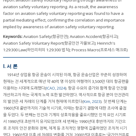
report aviation safety voluntary reporting through awareness of
aviation safety voluntary reporting. As a result, the awareness
factor on aviation safety voluntary reporting was found to have a
partial mediating effect, confirming the correlation and importance
implied by awareness of aviation safety voluntary reporting.
Keywords:
Aviation Safety(항공안전); Aviation Accident(항공사고);
Aviation Safety Voluntary Report(항공안전 자율보고); Heinrich's
1:29:300 Law(하인리히의 1:29:300 법칙); Process Macro(프로세스 매크로)
Ⅰ. 서 론
1914년 상업용 항공 운송이 시작된 이래, 항공 운송산업은 꾸준히 성장하여
현재는 전 세계적으로 매년 약 40억 명 이상의 여행객이 3,500만 대의 항공편을
이용하는 시대에 도래했다(
ICAO, 2024
). 항공 수요의 증가와 함께 항공 안전을
개선하고자 하는 국제적 노력 또한 발전하였다. 역사적으로 항공 분야 안전관리
의 발전은 세 차례의 단계를 거쳐 현재에 이르렀다(
Kim, 2023
). 첫 번째 단계는
1960년대 중반까지의 기술적 시기로, 이때는 항공기 결함에 대한 조사에 중점
을 두었다. 두 번째는 인간과 기계의 상호작용을 중요시했던 인적 요인 시기로
서 1990년대 초반까지 유지되었으며 세 번째는 1990년대 후반까지의 기간으
로 조직의 안전 문화와 정책, 체계 등 조직적인 영향에 집중하였던 조직적 시기
였다. 1960년대 이후 세 차례의 변화를 거쳐, 2000년대 이후로는 ‘국가안전프로