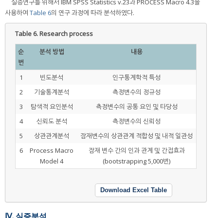
실증연구를 위해서 IBM SPSS Statistics v.23과 PROCESS Macro 4.3을
사용하여
Table 6
의 연구 과정에 따라 분석하였다.
Table 6.
Research process
순
분석 방법
내용
번
1
빈도분석
인구통계학적 특성
2
기술통계분석
측정변수의 정규성
3
탐색적 요인분석
측정변수의 공통 요인 및 타당성
4
신뢰도 분석
측정변수의 신뢰성
5
상관관계분석
잠재변수의 상관관계 적합성 및 내적 일관성
6
Process Macro
잠재 변수 간의 인과 관계 및 간접효과
Model 4
(bootstrapping 5,000번)
Download Excel Table
Ⅳ. 실증분석