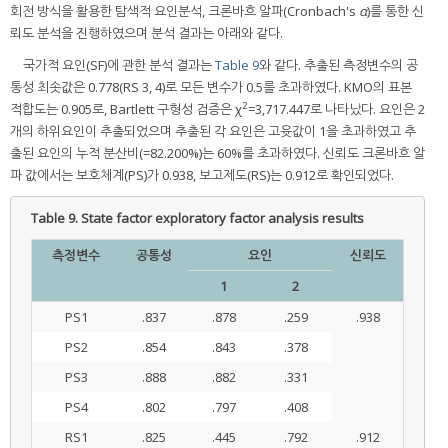
회전 방식을 활용한 탐색적 요인분석, 크론바흐 알파(Cronbach's
α
)를 통한 신
뢰도 분석을 진행하였으며 분석 결과는 아래와 같다.
국가적 요인(SF)에 관한 분석 결과는
Table 9
와 같다. 추출된 측정변수의 공
통성 최솟값은 0.778(RS 3, 4)로 모든 변수가 0.5를 초과하였다. KMO의 표본
2
적합도는 0.905로, Bartlett 구형성 검증은 χ
=3,717.447로 나타났다. 요인은 2
개의 하위요인이 추출되었으며 추출된 각 요인은 고윳값이 1을 초과하였고 추
출된 요인의 누적 분산비(=82.200%)는 60%를 초과하였다. 신뢰도 크론바흐 알
파 값에서는 보호체계(PS)가 0.938, 보고제도(RS)는 0.912로 확인되었다.
Table 9.
State factor exploratory factor analysis results
측정변수
공통성
요인
신뢰도
1
2
PS1
.837
.878
.259
.938
PS2
.854
.843
.378
PS3
.888
.882
.331
PS4
.802
.797
.408
RS1
.825
.445
.792
.912