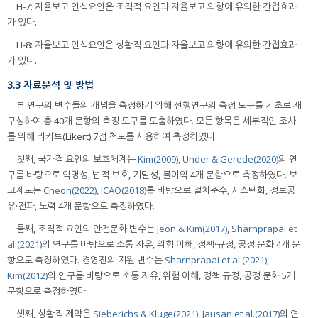
H-7: 자율보고 인식요인은 조직적 요인과 자율보고 의향에 유의한 간접효과
가 있다.
H-8: 자율보고 인식요인은 상황적 요인과 자율보고 의향에 유의한 간접효과
가 있다.
3.3 자료분석 및 방법
본 연구의 변수들의 개념을 측정하기 위해 선행연구의 측정 도구를 기초로 재
구성하여 총 40개 문항의 측정 도구를 도출하였다. 모든 항목은 세부적인 조사
를 위해 리커트(Likert) 7점 척도를 사용하여 측정하였다.
첫째, 국가적 요인의 보호체계는
Kim(2009)
,
Under & Gerede(2020)
의 연
구를 바탕으로 익명성, 법적 보호, 기밀성, 불이익 4개 문항으로 측정하였다. 보
고제도는
Cheon(2022)
,
ICAO(2018)
를 바탕으로 절차준수, 시스템화, 정보공
유·전파, 노력 4개 문항으로 측정하였다.
둘째, 조직적 요인의 안전문화 변수는
Jeon & Kim(2017)
,
Sharnprapai et
al.(2021)
의 연구를 바탕으로 소통 자유, 위험 이해, 정책·규정, 공정 문화 4개 문
항으로 측정하였다. 경영진의 지원 변수는
Sharnprapai et al.(2021)
,
Kim(2012)
의 연구를 바탕으로 소통 자유, 위험 이해, 정책·규정, 공정 문화 5개
문항으로 측정하였다.
셋째, 상황적 제약은
Sieberichs & Kluge(2021)
,
Jausan et al.(2017)
의 연