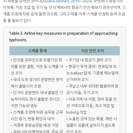
치 부분을 요약한 것이다(
Asiana Airlines, 2019∼2023
). 무엇보다 항공기의
이착륙, 지상 조업 및 주기 등 각 단계에서의 항공기 안전 확보가 최우선이며, 스
케줄 조정에 따른 승객 불편 최소화, 그리고 태풍 이후 스케줄 안정화 등에 초점
을 둘 필요가 있다.
Table 3.
Airline key measures in preparation of approaching
typhoons
스케줄 통제
지상 안전 조치
• 안전을 최우선으로 위험기상 회
• 주기장 내 항공기 결박 조치
피를 위한 결항, 지연 등 스케줄 사
• 항공기 무게 증대 : 연료탑재 또
전 조치
는 ballast 탑재. 기종별 매뉴얼에
• 국내 도착 장거리 운항편은 현지
근거하여 조치
에서 출발시각 조정
• 격납고 내부 최대한 활용하여 항
• 단거리 운항편의 국내 출발은 가
공기 이동, 주기 조치
능하더라도 현지 출발은 장시간
• 이동지역 내 차량, 장비 등을 안
지연 가능성 염두
전 지역으로 이동, 초크 작업 및
• 스케줄 조정에 따른 승무원 근무
locking 작업
시간 증가, 변동 확인과 대처
• 노출된 곳에 있는 화물, 제반 시
• 저경력 운항승무원 배정 지양
설물이 강풍에 날아가지 않도록
• 우리나라 비행정보구역, 주요 공
안전 조치