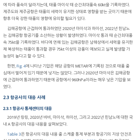
에 따라 풍속이 달라지는데, 태풍 마이삭 때 순간최대풍속 60kt을 기록하였다.
제주도와 제주공항은 태풍의 세력이 유지한 상태로 영향을 받는 곳이기 때문에
향후 더욱 강한 태풍의 영향에 유의할 필요가 있다.
김해공항에 근접하여 통과하였던 2020년 마이삭과 하이선, 2022년 힌남노
는 김해공항 항공기를 소산하는 상황이 발생하였다. 마이삭 통과 때 순간최대풍
속 75kt을 기록하였다. 바다에 연해 있는 김해공항은 남해상에서 세력을 유지한
채 북상하는 태풍이 통과할 경우 75kt 이상의 강풍이 예보되고 실제 발생할 가
능성이 높다고 할 수 있다.
한편,
Fig. 4
에 나타난 기압은 해당 공항의 METAR에 기록된 것으로 태풍 중
심에서 떨어져 있기 때문에 낮지는 않았다. 그러나 2020년 마이삭은 김해공항
에 근접하여 통과하였기 때문에 공항에서 960hPa이라는 매우 낮은 기압을 보
였다.
2.3 항공사의 대응 사례
2.3.1 항공사 통제센터의 대응
2019년 링링, 2020년 바비, 마이삭, 하이선, 그리고 2022년 힌남노에 대한 국
내 A 항공사의 대응 내용을 살펴보았다.
Table 3
은 항공사의 대응 내용 중 스케줄 통제 부분과 항공기의 지상 안전조