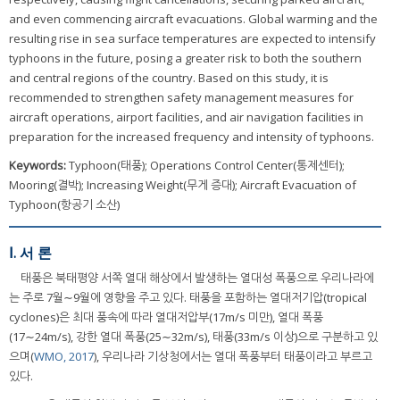
and even commencing aircraft evacuations. Global warming and the
resulting rise in sea surface temperatures are expected to intensify
typhoons in the future, posing a greater risk to both the southern
and central regions of the country. Based on this study, it is
recommended to strengthen safety management measures for
aircraft operations, airport facilities, and air navigation facilities in
preparation for the increased frequency and intensity of typhoons.
Keywords:
Typhoon(태풍); Operations Control Center(통제센터);
Mooring(결박); Increasing Weight(무게 증대); Aircraft Evacuation of
Typhoon(항공기 소산)
Ⅰ. 서 론
태풍은 북태평양 서쪽 열대 해상에서 발생하는 열대성 폭풍으로 우리나라에
는 주로 7월∼9월에 영향을 주고 있다. 태풍을 포함하는 열대저기압(tropical
cyclones)은 최대 풍속에 따라 열대저압부(17m/s 미만), 열대 폭풍
(17∼24m/s), 강한 열대 폭풍(25∼32m/s), 태풍(33m/s 이상)으로 구분하고 있
으며(
WMO, 2017
), 우리나라 기상청에서는 열대 폭풍부터 태풍이라고 부르고
있다.