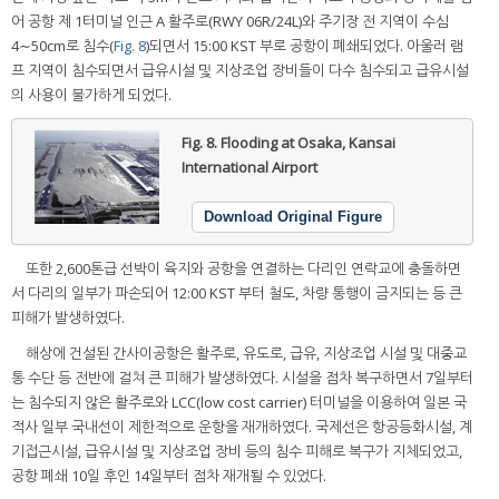
어 공항 제 1터미널 인근 A 활주로(RWY 06R/24L)와 주기장 전 지역이 수심
4∼50cm로 침수(
Fig. 8
)되면서 15:00 KST 부로 공항이 폐쇄되었다. 아울러 램
프 지역이 침수되면서 급유시설 및 지상조업 장비들이 다수 침수되고 급유시설
의 사용이 불가하게 되었다.
Fig. 8.
Flooding at Osaka, Kansai
International Airport
Download Original Figure
또한 2,600톤급 선박이 육지와 공항을 연결하는 다리인 연락교에 충돌하면
서 다리의 일부가 파손되어 12:00 KST 부터 철도, 차량 통행이 금지되는 등 큰
피해가 발생하였다.
해상에 건설된 간사이공항은 활주로, 유도로, 급유, 지상조업 시설 및 대중교
통 수단 등 전반에 걸쳐 큰 피해가 발생하였다. 시설을 점차 복구하면서 7일부터
는 침수되지 않은 활주로와 LCC(low cost carrier) 터미널을 이용하여 일본 국
적사 일부 국내선이 제한적으로 운항을 재개하였다. 국제선은 항공등화시설, 계
기접근시설, 급유시설 및 지상조업 장비 등의 침수 피해로 복구가 지체되었고,
공항 폐쇄 10일 후인 14일부터 점차 재개될 수 있었다.