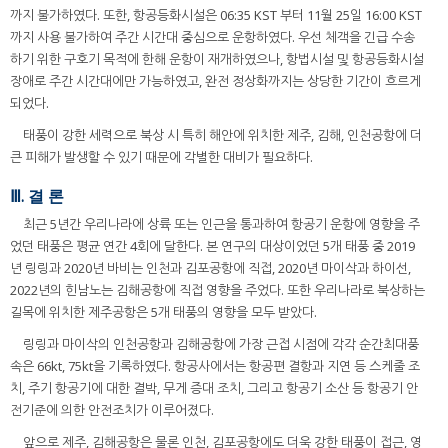
까지 불가하였다. 또한, 항공등화시설은 06:35 KST 부터 11월 25일 16:00 KST
까지 사용 불가하여 주간 시간대 중심으로 운항하였다. 우선 체객을 긴급 수송
하기 위한 구호기 목적에 한해 운항이 재개하였으나, 항법시설 및 항공등화시설
장애로 주간 시간대에만 가능하였고, 완전 정상화까지는 상당한 기간이 흐르게
되었다.
태풍이 강한 세력으로 북상 시 특히 해안에 위치한 제주, 김해, 인천공항에 더
큰 피해가 발생할 수 있기 때문에 각별한 대비가 필요하다.
Ⅲ. 결 론
최근 5년간 우리나라에 상륙 또는 인근을 통과하여 항공기 운항에 영향을 주
었던 태풍은 평균 연간 4회에 달한다. 본 연구의 대상이었던 5개 태풍 중 2019
년 링링과 2020년 바비는 인천과 김포공항에 직접, 2020년 마이삭과 하이선,
2022년의 힌남노는 김해공항에 직접 영향을 주었다. 또한 우리나라로 북상하는
길목에 위치한 제주공항은 5개 태풍의 영향을 모두 받았다.
링링과 마이삭의 인천공항과 김해공항에 가장 근접 시점에 각각 순간최대풍
속은 66kt, 75kt을 기록하였다. 항공사에서는 항공편 결항과 지연 등 스케줄 조
치, 주기 항공기에 대한 결박, 무게 증대 조치, 그리고 항공기 소산 등 항공기 안
전기준에 의한 안전조치가 이루어졌다.
앞으로 제주, 김해공항은 물론 인천, 김포공항에도 더욱 강한 태풍이 접근, 영