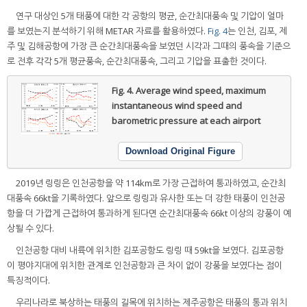
연구 대상인 5개 태풍에 대한 각 공항의 평균, 순간최대풍속 및 기압이 얼마
를 보였는지 분석하기 위해 METAR 자료를 활용하였다.
Fig. 4
는 인천, 김포, 제
주 및 김해공항에 가장 큰 순간최대풍속을 보였던 시각과 그때의 풍속을 기준으
로 전후 각각 5개 평균풍속, 순간최대풍속, 그리고 기압을 표출한 것이다.
Fig. 4.
Average wind speed, maximum
instantaneous wind speed and
barometric pressure at each airport
Download Original Figure
2019년 링링은 인천공항을 약 114km로 가장 근접하여 통과하였고, 순간최
대풍속 66kt을 기록하였다. 앞으로 링링과 유사한 또는 더 강한 태풍이 인천공
항을 더 가깝게 근접하여 통과하게 된다면 순간최대풍속 66kt 이상의 강풍이 예
상될 수 있다.
인천공항 대비 내륙에 위치한 김포공항도 링링 때 59kt을 보였다. 김포공항
이 평야지대에 위치한 관계로 인천공항과 큰 차이 없이 강풍을 보였다는 점이
특징적이다.
우리나라로 북상하는 태풍의 길목에 위치하는 제주공항은 태풍의 통과 위치