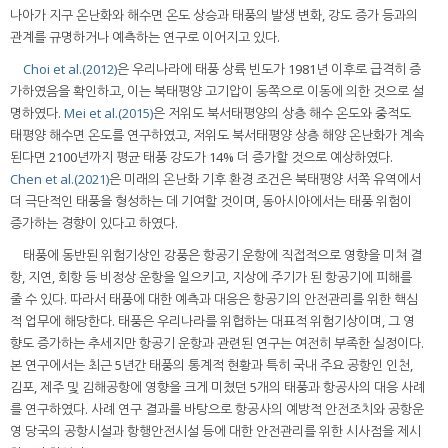
나아가 지구 온난화와 해수면 온도 상승과 태풍의 발생 변화, 강도 증가 등과의
관계를 규명하거나 예측하는 연구로 이어지고 있다.
Choi et al.(2012)
은 우리나라에 태풍 상륙 빈도가 1981년 이후로 급격히 증
가하였음을 확인하고, 이는 북태평양 고기압이 동쪽으로 이동에 의한 것으로 설
명하였다.
Mei et al.(2015)
은 저위도 북서태평양의 상층 해수 온도와 중적도
태평양 해수면 온도를 연구하였고, 저위도 북서태평양 상층 해양 온난화가 계속
된다면 2100년까지 평균 태풍 강도가 14% 더 증가할 것으로 예상하였다.
Chen et al.(2021)
은 미래의 온난화 기후 환경 조건은 북태평양 서쪽 유역에서
더 극단적인 태풍을 형성하는 데 기여할 것이며, 동아시아에서는 태풍 위험이
증가하는 경향이 있다고 하였다.
태풍에 동반된 위험기상인 강풍은 항공기 운항에 직접적으로 영향을 미쳐 결
항, 지연, 회항 등 비정상 운항을 일으키고, 지상에 주기가 된 항공기에 피해를
줄 수 있다. 따라서 태풍에 대한 예측과 대응은 항공기의 안전관리를 위한 핵심
적 업무에 해당한다. 태풍은 우리나라를 위협하는 대표적 위험기상이며, 그 영
향도 증가하는 추세지만 항공기 운항과 관련된 연구는 여전히 부족한 실정이다.
본 연구에서는 최근 5년간 태풍의 통계적 현황과 특히 국내 주요 공항인 인천,
김포, 제주 및 김해공항에 영향을 크게 미쳤던 5개의 태풍과 항공사의 대응 사례
를 연구하였다. 사례 연구 결과를 바탕으로 항공사의 예방적 안전조치와 공항운
영 당국의 공항시설과 항행안전시설 등에 대한 안전관리를 위한 시사점을 제시