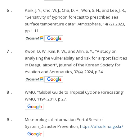
6
.
Park, J. Y., Cho, W. J., Cha, D. H., Won, S. H., and Lee, J. R.,
"Sensitivity of typhoon forecast to prescribed sea
surface temperature data". Atmosphere, 14(72), 2023,
pp.1-11.
7
.
Kwon, D. W., Kim, K. W., and Ahn, S. Y., "A study on
analyzing the vulnerability and risk for airport facilities
in Daegu airport", Journal of the Korean Society for
Aviation and Aeronautics, 32(4), 2024, p.34.
8
.
WMO, "Global Guide to Tropical Cyclone Forecasting",
WMO, 1194, 2017, p.27.
9
.
Meteorological Information Portal Service
System_Disaster Prevention,
https://afso.kma.go.kr/