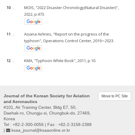
10
.
MOIS, "2022 Disaster Chronology(Natural Disaster)",
2022, p.473.
11
.
Asiana Airlines, "Report on the progress of the
typhoon", Operations Control Center, 2019∼2023.
12
.
KMA, "Typhoon White Book", 2011, p.10.
Journal of the Korean Society for Aviation
Move to PC Site
and Aeronautics
#101, Air Training Center, Bldg E7, 50,
Daehak-ro, Chungju-si, Chungbuk-do, 27469,
Korea
Tel : +82-2-300-0056 | Fax : +82-2-3158-2388
|
ksaa_journal@ksaaonline.or.kr