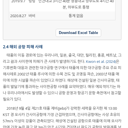
2019.9.7
링링
인천대교 3시간 40분 영종대교 상부도로 4시간 40
분, 하부도로 통행
2020.8.27
바비
통제 없음
Download Excel Table
2.4 해외 공항 피해 사례
태풍의 이동 경로에 있는 우리나라, 일본, 중국, 대만, 필리핀, 홍콩, 베트남, 그
리고 괌과 사이판에 피해가 큰 사례가 발생하기도 한다.
Kwon et al. (2024)
은
기후변화 대응과 관련한 대구공항 연구에서 태풍에 의한 대구공항 주요 주요 피
해사례로 2002년 태풍 루사에 의한 수목 전도 및 조명등 파손, 2003년 태풍 매
미에 의한 시설물 파손이 있었다고 하였다. 해상에 건설된 일본 간사이공항, 태
풍의 발달기에 통과하는 사이판공항 사례를 요약하였다. 매우 예외적이기는 하
나 우리나라에서도 발생할 수 있으니 공항 운영과 항공기 운항 측면에서 참고할
필요가 있다.
2018년 9월 4일 제21호 태풍 제비(Jebi)가 강력한 세력을 유지한 채 13:00
KST 경 오사카 간사이공항에 가장 근접하였으며, 간사이공항에는 사상 초유의
57m/s 이상의 강풍이 관측되었다. 해상에 건설된 공항으로 태풍에 의해 오사카
만에 가장 높은 파고 약 3m가 만조 시기와 겹치면서 파도가 공항의 방파제를 넘