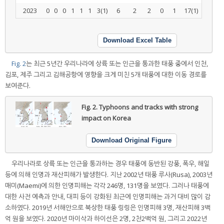
2023
0
0
0
1
1
1
3(1)
6
2
2
0
1
17(1)
Download Excel Table
Fig. 2
는 최근 5년간 우리나라에 상륙 또는 인근을 통과한 태풍 중에서 인천,
김포, 제주 그리고 김해공항에 영향을 크게 미친 5개 태풍에 대한 이동 경로를
보여준다.
Fig. 2.
Typhoons and tracks with strong
impact on Korea
Download Original Figure
우리나라로 상륙 또는 인근을 통과하는 경우 태풍에 동반된 강풍, 폭우, 해일
등에 의해 인명과 재산피해가 발생한다. 지난 2002년 태풍 루사(Rusa), 2003년
매미(Maemi)에 의한 인명피해는 각각 246명, 131명을 보였다. 그러나 태풍에
대한 사전 예측과 안내, 대피 등이 강화된 최근에 인명피해는 과거 대비 많이 감
소하였다. 2019년 서해안으로 북상한 태풍 링링은 인명피해 3명, 재산피해 3백
억 원을 보였다. 2020년 마이삭과 하이선은 2명, 2천2백억 원, 그리고 2022년