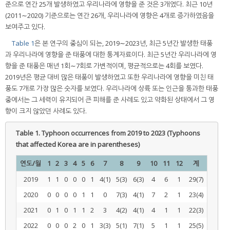
준으로 연간 25개 발생하였고 우리나라에 영향을 준 것은 3개였다. 최근 10년
(2011∼2020) 기준으로는 연간 26개, 우리나라에 영향은 4개로 증가하였음을
보여주고 있다.
Table 1
은 본 연구의 중심이 되는, 2019∼2023년, 최근 5년간 발생한 태풍
과 우리나라에 영향을 준 태풍에 대한 통계자료이다. 최근 5년간 우리나라에 영
향을 준 태풍은 매년 1회∼7회로 가변적이며, 평균적으로는 4회를 보였다.
2019년은 평균 대비 많은 태풍이 발생하였고 또한 우리나라에 영향을 미친 태
풍도 7개로 가장 많은 숫자를 보였다. 우리나라에 상륙 또는 인근을 통과한 태풍
중에서는 그 세력이 유지되어 큰 피해를 준 사례도 있고 약화된 상태에서 그 영
향이 크지 않았던 사례도 있다.
Table 1.
Typhoon occurrences from 2019 to 2023 (Typhoons
that affected Korea are in parentheses)
연도/월
1
2
3
4
5
6
7
8
9
10
11
12
계
2019
1
1
0
0
0
1
4(1)
5(3)
6(3)
4
6
1
29(7)
2020
0
0
0
0
1
1
0
7(3)
4(1)
7
2
1
23(4)
2021
0
1
0
1
1
2
3
4(2)
4(1)
4
1
1
22(3)
2022
0
0
0
2
0
1
3(3)
5(1)
7(1)
5
1
1
25(5)