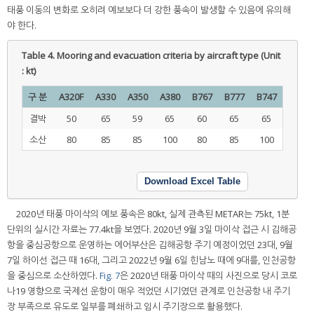
태풍 이동의 변화로 오히려 예보보다 더 강한 풍속이 발생할 수 있음에 유의해
야 한다.
Table 4.
Mooring and evacuation criteria by aircraft type (Unit
: kt)
구 분
A320F
A330
A350
A380
B767
B777
B747
결박
50
65
59
65
60
65
65
소산
80
85
85
100
80
85
100
Download Excel Table
2020년 태풍 마이삭의 예보 풍속은 80kt, 실제 관측된 METAR는 75kt, 1분
단위의 실시간 자료는 77.4kt을 보였다. 2020년 9월 3일 마이삭 접근 시 김해공
항을 중심공항으로 운영하는 에어부산은 김해공항 주기 예정이었던 23대, 9월
7일 하이선 접근 때 16대, 그리고 2022년 9월 6일 힌남노 때에 9대를, 인천공항
을 중심으로 소산하였다.
Fig. 7
은 2020년 태풍 마이삭 때의 사진으로 당시 코로
나19 영향으로 국제선 운항이 매우 적었던 시기였던 관계로 인천공항 내 주기
장 부족으로 유도로 일부를 폐쇄하고 임시 주기장으로 활용했다.