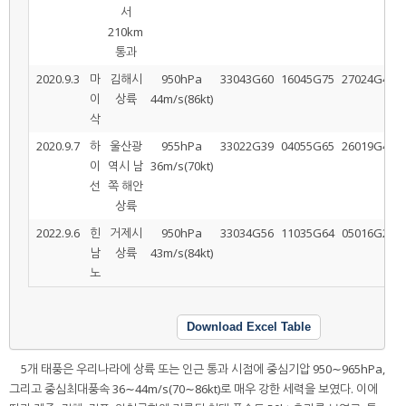
서
210km
통과
2020.9.3
마
김해시
950hPa
33043G60
16045G75
27024G40
이
상륙
44m/s(86kt)
삭
2020.9.7
하
울산광
955hPa
33022G39
04055G65
26019G41
이
역시 남
36m/s(70kt)
선
쪽 해안
상륙
2022.9.6
힌
거제시
950hPa
33034G56
11035G64
05016G28
남
상륙
43m/s(84kt)
노
Download Excel Table
5개 태풍은 우리나라에 상륙 또는 인근 통과 시점에 중심기압 950∼965hPa,
그리고 중심최대풍속 36∼44m/s(70∼86kt)로 매우 강한 세력을 보였다. 이에