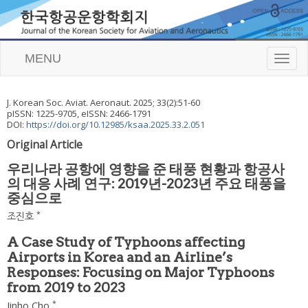
MENU
T
o
g
g
J. Korean Soc. Aviat. Aeronaut.
2025
;
33
(
2
):
51
-
60
l
pISSN: 1225-9705, eISSN: 2466-1791
e
DOI:
https://doi.org/10.12985/ksaa.2025.33.2.051
n
Original Article
a
v
우리나라 공항에 영향을 준 태풍 현황과 항공사
i
의 대응 사례 연구: 2019년-2023년 주요 태풍을
g
중심으로
a
t
*
조진호
i
o
A Case Study of Typhoons affecting
n
Airports in Korea and an Airline’s
Responses: Focusing on Major Typhoons
from 2019 to 2023
*
Jinho Cho