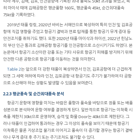
따라 제주, 김해, 김포, 인천공항에 기록된 최대 풍속도 50kt 초과를 보였고, 특
히 마이삭 때에 김해공항은 평균풍향 160도, 평균풍속 45kt, 순간최대풍속
75kt을 기록하였다.
2019년 태풍 링링, 2020년 바비는 서해안으로 북상하여 특히 인천 및 김포공
항에 직접 영향을 주었고 항공기 결박과 연료 탑재를 통한 항공기 무게 증대 등
안전조치를 취하기도 했다. 또한 2020년 태풍 마이삭과 하이선, 2022년 힌남노
의 부산 인근 통과로 김해공항 항공기를 인천공항으로 소산시키기도 하였다. 본
논문에서 항공기 소산이란 강풍 또는 기타 사유로 항공기 피해를 방지하기 위해
안전한 다른 공항으로 항공기를 이동하는 것을 의미한다.
Table 2
는 앞으로 더 강한 태풍이 북상하면서 인천, 김포공항에 더 근접하게
되면 그 세력 여하에 따라 인천, 김포공항 내 항공기도 주기가 불가하여 타 공항
으로 소산해야 하는 상황도 발생할 수 있음을 보여준다.
2.2.3 평균풍속 및 순간최대풍속 분석
항공기 운항에 영향을 미치는 바람은 풍향과 풍속을 바탕으로 정풍 또는 배풍
성분으로 분석하여 운항 여부를 결정하게 된다. 일반적으로 항공기는 이착륙 시
측풍 제한치 30kt으로 운영하며, 승객 및 화물 Door는 40kt으로 제한된다. 그
러나 태풍이 인접하여 통과하는 경우 그 이상의 풍속을 보이기 때문에 항공기
이착륙은 물론 지상조업 불가로 이어지고 풍속이 더 증가할 경우는 항공기 결박
이나 무게 증대 후 주기 또는 주기조차도 불가할 수 있다.