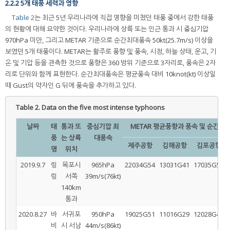
2.2.2 5개 태풍 세력과 영향
Table 2
는 최근 5년 우리나라에 직접 영향을 미쳤던 태풍 중에서 강한 태풍
의 현황에 대해 요약한 것이다. 우리나라에 상륙 또는 인근 통과 시 중심기압
970hPa 미만, 그리고 METAR 기준으로 순간최대풍속 50kt(25.7m/s) 이상을
보였던 5개 태풍이다. METAR는 활주로 풍향 및 풍속, 시정, 하늘 상태, 운고, 기
온 및 기압 등을 관측한 것으로 풍향은 360 방위 기준으로 3자리로, 풍속은 2자
리로 단위와 함께 표현한다. 순간최대풍속은 평균풍속 대비 10knot(kt) 이상일
때 Gust의 약자인 G 뒤에 풍속을 추가하고 있다.
Table 2.
Data on the five most intense typhoons
날짜
태
통과 또
중심기압 최
METAR 평균풍향과 풍속 및 순간최대
풍
는 상륙
대풍속
제주공항
김해공항
김포공항
명
위치
2019.9.7
링
목포시
965hPa
22034G54
13031G41
17035G59
링
서쪽
39m/s(76kt)
140km
통과
2020.8.27
바
서귀포
950hPa
19025G51
11016G29
12028G43
비
시 서남
44m/s(86kt)