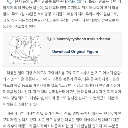
Fig. 1
은 태풍의 일반적 진로를 보여준다(
KMA, 2011
). 태풍의 진로는 주변 기
압계에 의해 영향을 받는데, 특히 북태평양 고기압의 위치와 세력이 크게 작용
한다. 주로 7월∼9월은 북태평양 고기압의 확장에 따라 우리나라와 일본으로,
그 외의 시기는 발생 빈도가 낮고 또한 동남아 방면이나 먼 태평양 방면으로 이
동하는 경로를 취한다.
Fig. 1.
Monthly typhoon track schema
Download Original Figure
태풍은 열대 지방 저위도의 고에너지를 고위도로 수송하는 지구 에너지 순환
의 자연스러운 운동이다. 그러나 태풍은 강풍과 폭우, 뇌우 등 위험기상과 높은
파도와 해일 등으로 자연재해를 일으키고 있어 지상과 해상에서 인명과 재산의
피해를 발생시킨다. 과거 대비 슈퍼컴퓨터에 기반한 태풍의 세력과 진로 예측이
보다 정밀해지고, 기상위성, 레이더 등으로 실시간 감시가 가능해졌기 때문에
피해를 최소화할 수 있다.
태풍에 대한 기상학적 및 물리적 특성, 진로, 영향 등에 대해서는 이미 많이 연
구되어 잘 알려져 있다. 최근 연구 동향은 태풍은 열대 해상에서 발생하기 때문
에 해수와 태풍과의 물리적 메커니즘에 대한 연구가 활발한 편이다. 이 부분은