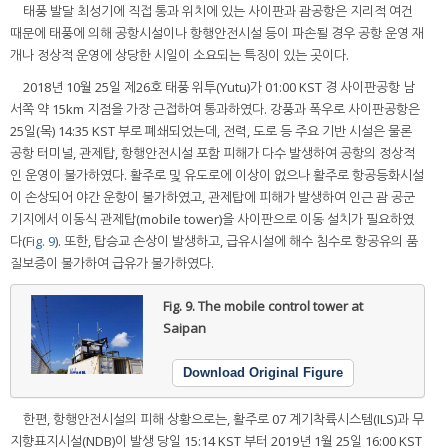
태풍 발달 최성기에 직접 통과 위치에 있는 사이판과 괌공항은 지리적 여건
때문에 태풍에 의해 공항시설이나 항행안전시설 등이 파손될 경우 공항 운영 재
개나 정상적 운영에 상당한 시일이 소요되는 특징이 있는 곳이다.
2018년 10월 25일 제26호 태풍 위투(Yutu)가 01:00 KST 경 사이판공항 남
서쪽 약 15km 지점을 가장 근접하여 통과하였다. 강풍과 폭우로 사이판공항은
25일(목) 14:35 KST 부로 폐쇄되었는데, 전력, 도로 등 주요 기반 시설은 물론
공항 터미널, 관제탑, 항행안전시설 포함 피해가 다수 발생하여 공항의 정상적
인 운영이 불가하였다. 활주로 및 유도로에 이상이 없으나 활주로 항공등화시설
이 손상되어 야간 운항이 불가하였고, 관제탑에 피해가 발생하여 인근 괌 공군
기지에서 이동식 관제탑(mobile tower)을 사이판으로 이동 설치가 필요하였
다(
Fig. 9
). 또한, 탑승교 손상이 발생하고, 급유시설에 해수 침수로 항공유의 품
질보증이 불가하여 급유가 불가하였다.
Fig. 9.
The mobile control tower at
Saipan
Download Original Figure
한편, 항행안전시설의 피해 상황으로는, 활주로 07 계기착륙시스템(ILS)과 무
지향표지시설(NDB)이 발생 당일 15:14 KST 부터 2019년 1월 25일 16:00 KST