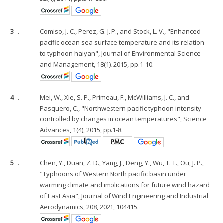
3
.
Comiso, J. C., Perez, G. J. P., and Stock, L. V., "Enhanced
pacific ocean sea surface temperature and its relation
to typhoon haiyan", Journal of Environmental Science
and Management, 18(1), 2015, pp.1-10.
4
.
Mei, W., Xie, S. P., Primeau, F., McWilliams, J. C., and
Pasquero, C., "Northwestern pacific typhoon intensity
controlled by changes in ocean temperatures", Science
Advances, 1(4), 2015, pp.1-8.
5
.
Chen, Y., Duan, Z. D., Yang, J., Deng, Y., Wu, T. T., Ou, J. P.,
"Typhoons of Western North pacific basin under
warming climate and implications for future wind hazard
of East Asia", Journal of Wind Engineering and Industrial
Aerodynamics, 208, 2021, 104415.