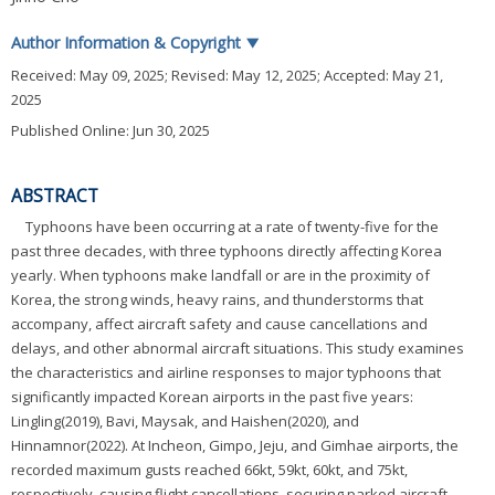
Author Information & Copyright
▼
Received:
May 09, 2025
; Revised:
May 12, 2025
; Accepted:
May 21,
2025
Published Online: Jun 30, 2025
ABSTRACT
Typhoons have been occurring at a rate of twenty-five for the
past three decades, with three typhoons directly affecting Korea
yearly. When typhoons make landfall or are in the proximity of
Korea, the strong winds, heavy rains, and thunderstorms that
accompany, affect aircraft safety and cause cancellations and
delays, and other abnormal aircraft situations. This study examines
the characteristics and airline responses to major typhoons that
significantly impacted Korean airports in the past five years:
Lingling(2019), Bavi, Maysak, and Haishen(2020), and
Hinnamnor(2022). At Incheon, Gimpo, Jeju, and Gimhae airports, the
recorded maximum gusts reached 66kt, 59kt, 60kt, and 75kt,
respectively, causing flight cancellations, securing parked aircraft,