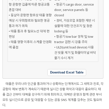
항 운항편 집중에 따른 항공교통
• 항공기 cargo door, service
혼잡 대비
door, service panels 등
• 동남아 운항편 항로상 태풍 영향
closed
예상 시 우회항로와 필요한 영공
• 정비, 지상조업 포함한 제반 시
통과 허가 취득
설물에 대한 안전조치 및 창문
• 태풍 통과 후 필요노선 대체 편
locking 등
편성
• 항공기 tow bar 장착 및 tow
• 태풍 영향 이후의 스케줄 안정화
tractor 접현 시 강풍 주의
에 중점
• ULD(unit load device) 사용
전 빗물 제거 및 화물터미널 바닥
물기 수시 제거
Download Excel Table
태풍은 우리나라 인근을 통과하거나 상륙하는 단계에서도 그 세력과 진로, 각
공항의 예보 변화가 계속되기 때문에 실시간 상황 파악과 대응이 중요하다. 태
풍 접근 전부터 대책을 강구하기 위해 회의하고, 대책반 운영과 함께 관련 부서
모두 실시간으로 공유 및 대응할 수 있는 공동 SNS 체계를 갖추는 것도 필요하
다.