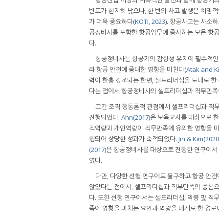
빈도가 현저히 낮으나, 한 번의 사고 발생은 치명
가 더욱 중요하다(
KOTI, 2023
). 항공사고는 사소
공정비사를 포함한 항공업무에 종사하는 모든 항공종
다.
항공정비사는 항공기의 감항성 유지에 필수적인 
라 항공 안전에 중대한 영향을 미친다(
Atak and K
력이 한층 강조되는 한편, 셀프리더십을 토대로 한
다는 점에서 항공정비사의 셀프리더십과 직무만족을
그간 조직 행동론적 관점에서 셀프리더십과 직무만
진행되었다.
Ahn(2017)
은 보육교사를 대상으로 
직역량과 개인역량이 직무만족에 유의한 영향을 미
행되어 상당한 성과가 축적되었다.
Jin & Kim(2020
(2017)
은 항공정비사를 대상으로 진행한 연구에서
였다.
다만, 다양한 선행 연구에도 불구하고 항공 안
않았다는 점에서, 셀프리더십과 직무만족의 중심으로
다. 또한 선행 연구에서는 셀프리더십, 역량 및 직
족에 영향을 미치는 요인과 역량을 매개로 한 경로