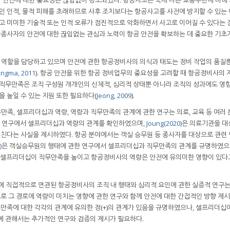
적인 인적, 물적 피해를 초래하므로 사후 조치보다는 항공사고를 사전에 방지할 수 있는
하고 미미한 기술적 또는 인적 오류가 점진적으로 악화하면서 사고로 이어질 수 있다는 
사자의 안전에 대한 끊임없는 관심과 노력이 항공 안전을 확보하는 데 중요한 기초가
역할을 담당하고 있으며 안전에 관한 항공정비사의 의식과 태도는 정비 작업의 품질
ingma, 2011
). 항공 안전을 위한 항공 정비업무의 중요성을 고려할 때 항공정비사의 
 직무만족은 조직 구성원 개개인의 신체적, 심리적 상태뿐 아니라 조직의 성과에도 영
 높일 수 있는 지원 또한 필요하다(
Jeong, 2009
).
족, 셀프리더십과 역량, 역량과 직무만족의 관계에 관한 연구는 의료, 교육 등 여러
한 연구에서 셀프리더십과 역량의 관계를 확인하였으며,
Joung(2020)
은 의료기관을 대
친다는 사실을 제시하였다. 항공 분야에서는 객실 승무원 등 종사자를 대상으로 관련 
)
은 객실승무원의 행태에 관한 연구에서 셀프리더십과 직무만족의 관계를 규명하였으
 셀프리더십이 직무만족을 높이고 항공정비사의 역량은 안전에 유의미한 영향이 있다
전에 직접적으로 연관된 항공정비사의 조직 내 행태와 심리적 요인에 관한 실증적 연구
 그 경로에 역량이 미치는 영향에 관한 연구와 함께 안전에 대한 간접적인 방향 제
무만족에 대한 각각의 관계에 유의한 정(+)의 관계가 있음을 규명하였으나, 셀프리더십
에 관해서는 추가적인 연구와 검증의 제시가 필요하다.