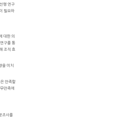
 선행 연구
이 필요하
 대한 의
 연구를 통
해 조직 효
향을 미치
동은 만족할
직무만족에
설문조사를