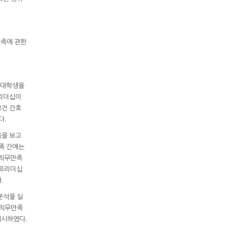
만족에 관한
 대학생을
프리더십이
보건 간호
다.
음을 보고
족 간에는
 직무만족
셀프리더십
.
분석을 실
 직무만족
제시하였다.