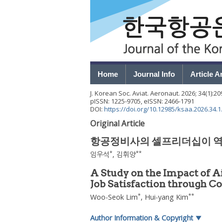
Home
Journal Info
Article A
J. Korean Soc. Aviat. Aeronaut.
2026
;
34
(
1
):
20
pISSN: 1225-9705, eISSN: 2466-1791
DOI:
https://doi.org/10.12985/ksaa.2026.34.1
Original Article
항공정비사의 셀프리더십이 역
*
**
임우석
,
김휘양
A Study on the Impact of A
Job Satisfaction through 
*
**
Woo-Seok Lim
,
Hui-yang Kim
Author Information & Copyright
▼