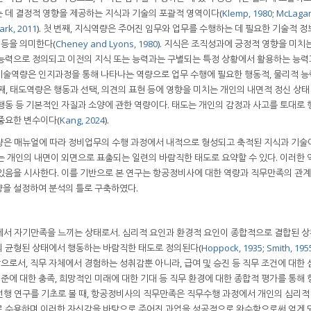
 데 결정적 영향을 제공하는 지식과 기술의 포괄적 영역이다(
Klemp, 1980
;
McLagan
ark, 2011
). 첫 번째, 지식역량은 주어진 임무와 업무를 수행하는 데 필요한 기술적 정
 등을 의미한다(
Cheney and Lyons, 1980
). 지식은 조직성과에 긍정적 영향을 미치
 능력으로 정의되고 이전의 지식 또는 능력과는 구별되는 특정 상황에서 활용하는 능력
째, 기술역량은 인지과정을 통해 나타나는 역량으로 업무 수행에 필요한 행동적, 물리적 
 번째, 태도역량은 행동과 선택, 의견의 표현 등에 영향을 미치는 개인의 내면적 정신 상태
행동 등 기본적인 자질과 소양에 관한 역량이다. 태도는 개인의 감정과 사고를 토대로 
중요한 변수이다(
Kang, 2024
).
량은 매뉴얼에 따라 정비업무의 수행 과정에서 내적으로 형성되고 축적된 지식과 기술이
는 개인의 내면이 외면으로 표출되는 일련의 바람직한 태도로 요약할 수 있다. 이러한 
있음을 시사한다. 이를 기반으로 본 연구는 항공정비사에 대한 역량과 직무만족의 관
역량을 설정하여 분석의 틀로 구축하였다.
에서 자기만족을 느끼는 상태로서. 심리적 요인과 환경적 요인이 종합적으로 결합된 상
의 균형된 상태에서 행동하는 바람직한 태도로 정의된다(
Hoppock, 1935
;
Smith, 195
로서, 직무 자체에서 경험하는 성취감뿐 아니라, 급여 및 승진 등 직무 조건에 대한
기준에 대한 충족, 희망적인 미래에 대한 기대 등 직무 환경에 대한 종합적 평가를 통해
. 선행 연구를 기초로 볼 때, 항공정비사의 직무만족은 직무수행 과정에서 개인의 심리
로 수용하며 이러한 자신감을 바탕으로 주어진 과업을 성공적으로 완수함으로써 얻게 