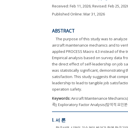
Received:
Feb 11, 2026
; Revised:
Feb 25, 202
Published Online: Mar 31, 2026
ABSTRACT
The purpose of this study was to analyze 
aircraft maintenance mechanics and to verif
applied PROCESS Macro 4.3 instead of the tr
Empirical analysis based on survey data fr
the direct effect of self-leadership on job 
was statistically significant, demonstrating
satisfaction. This study suggests that comp
leadership to lead to tangible job satisfacti
operation safety.
Keywords:
Aircraft Maintenance Mechani
족); Exploratory Factor Analysis(탐색적 
Ⅰ. 서 론
항공산업 시장의 지속적인 발전과 함께 항공기의