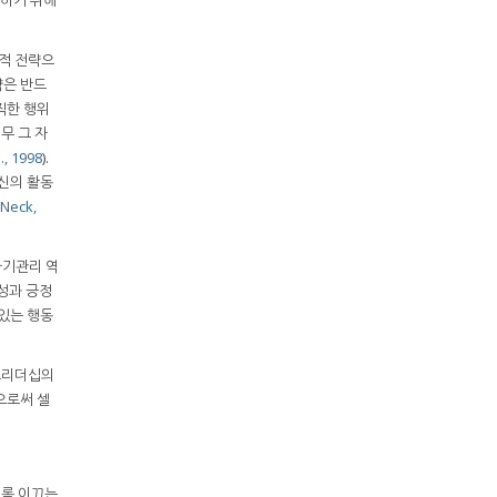
적 전략으
전략은 반드
직한 행위
무 그 자
., 1998
).
자신의 활동
Neck,
자기관리 역
성과 긍정
있는 행동
프리더십의
으로써 셀
도록 이끄는