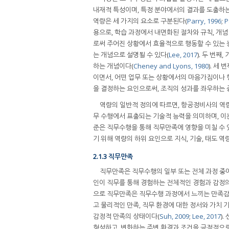
내재적 특성이며, 특정 분야에서의 결과를 도출하는
역량은 세 가지의 요소로 구분된다(
Parry, 1996
;
P
용으로, 학습 과정에서 내면화된 절차와 규칙, 개념
로써 주어진 상황에서 효율적으로 행동할 수 있는
는 개념으로 설명될 수 있다(
Lee, 2017
). 두 번
하는 개념이다(
Cheney and Lyons, 1980
). 세
이면서, 어떤 업무 또는 상황에서의 마음가짐이나 
을 결정하는 요인으로써, 조직의 성과를 좌우하는 
역량의 일반적 정의에 따르면, 항공정비사의 역
무 수행에서 표출되는 기술적 능력을 의미하며, 이
준은 직무수행을 통해 직무만족에 영향을 미칠 수 
기 위해 역량의 하위 요인으로 지식, 기술, 태도 
2.1.3 직무만족
직무만족은 직무수행의 일부 또는 전체 과정 중
인이 직무를 통해 경험하는 전체적인 경험과 감정
으로 직무만족은 직무수행 과정에서 느끼는 만족감으
고 물리적인 만족, 직무 환경에 대한 정서와 가치 
감정적 만족의 상태이다(
Suh, 2009
;
Lee, 2017
)
형성하고, 변화하는 주변 환경과 조건을 긍정적으