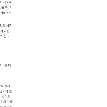
 대상으로
향을 미친
 설문조사
통찰을 제공
기 위한
인의 심리ㆍ
변수를 다
향력 행사
 경기의 침
 자발적으
자신의 자율
수하기 위해