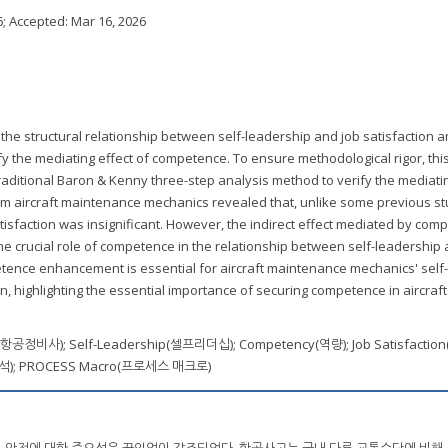
6
; Accepted:
Mar 16, 2026
the structural relationship between self-leadership and job satisfaction
y the mediating effect of competence. To ensure methodological rigor, thi
aditional Baron & Kenny three-step analysis method to verify the mediatin
om aircraft maintenance mechanics revealed that, unlike some previous st
satisfaction was insignificant. However, the indirect effect mediated by co
 the crucial role of competence in the relationship between self-leadership
etence enhancement is essential for aircraft maintenance mechanics' self-
on, highlighting the essential importance of securing competence in aircraft
cs(항공정비사); Self-Leadership(셀프리더십); Competency(역량); Job Satisfacti
요인분석); PROCESS Macro(프로세스 매크로)
 안전에 대한 중요성은 끊임없이 강조되었다. 항공사고는 국내 다른 교통수단에 비해 