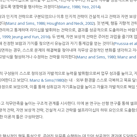
끌도록 영향력을 행사하는 과정이다(
Manz, 1986
;
Yeo, 2014
).
략과 인지적 전략으로 구분되었으나 이후 인지적 전략이 건설적 사고 전략과 자연 보상
었다(
Manz and Sims, 1986
;
Houghton and Neck, 2002
). 첫 번째, 행동 지향적 
 관리하고 통제하며 리더십을 발휘하는 전략으로, 결과를 성공적으로 도출하려는 바람
, 1999
;
Jeung and Yun, 2016
). 두 번째, 자연 보상적 전략은 주어진 과업을 즐기며 업
해 진정한 보람과 가치를 찾으면서 유능감과 자기 통제감을 얻는 것이다(
Prussia et al
에 직면하는 경우, 스스로 문제의 해결책을 찾아내며 직무상 긍정적인 변화를 생각하고 
사고방식을 형성하거나 수정하는 전략을 의미한다(
Manz and Sims, 1980
;
Manz and 
직 구성원이 스스로 창의성과 자발적으로 능력을 발휘함으로써 업무 성과를 높이고, 
기여한다고 보았다.
Manz & Sims(1980)
는 내ㆍ외부 환경을 스스로 극복하고 목표 달
과정으로 보았으며, 이를 통해 성취감과 자기효능감을 높이고 자율과 자발적으로 책임 
고 직무만족을 높이는 구조적 관계를 시사한다. 이에 본 연구는 선행 연구를 통해 셀
향적 전략, 자연 보상적 전략, 건설적 사고 전략을 셀프리더십의 하위 요인으로 도출함
한 이론적 틀은 구성하였다.
한 핵심적인 행동 특성으로, 주어진 임무를 수행하는 데 있어 성공적인 결과에 도달하