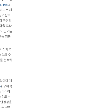
, 1989
).
보 또는 내
는 역량으
과 관련되
능력을 포괄
 또는 기질
행동 방향
 실제 업
역량의 수
계를 분석하
황이며 개
5
). 구체적
 심리적이
 형성되는
적 안정감을
되는 성취