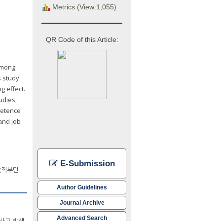
Metrics (View:1,055)
QR Code of this Article:
 among
s study
g effect.
udies,
mpetence
 and job
E-Submission
on(직무만
Author Guidelines
Journal Archive
Advanced Search
사고 발생